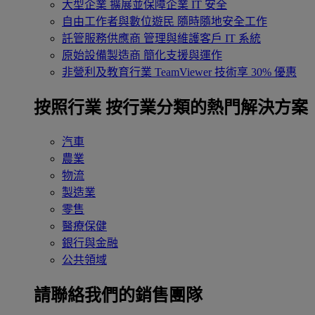
大型企業
擴展並保障企業 IT 安全
自由工作者與數位遊民
隨時隨地安全工作
託管服務供應商
管理與維護客戶 IT 系統
原始設備製造商
簡化支援與運作
非營利及教育行業
TeamViewer 技術享 30% 優惠
按照行業
按行業分類的熱門解決方案
汽車
農業
物流
製造業
零售
醫療保健
銀行與金融
公共領域
請聯絡我們的銷售團隊