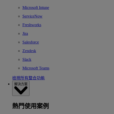
Microsoft Intune
ServiceNow
Freshworks
Jira
Salesforce
Zendesk
Slack
Microsoft Teams
檢視所有整合功能
解決方案
熱門使用案例