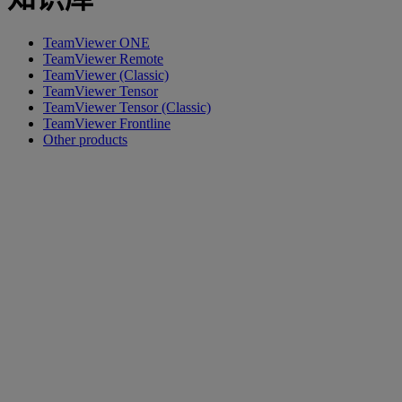
TeamViewer ONE
TeamViewer Remote
TeamViewer (Classic)
TeamViewer Tensor
TeamViewer Tensor (Classic)
TeamViewer Frontline
Other products