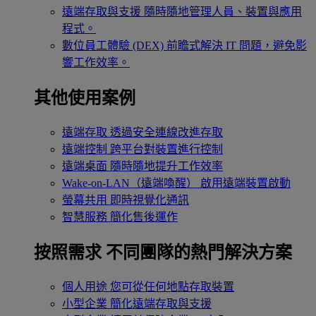
遠端存取與支援
隨時隨地管理人員、裝置與應用
程式。
數位員工體驗 (DEX)
前瞻式解決 IT 問題，避免影
響工作效率。
其他使用案例
遠端存取
透過安全連線改進存取
遠端控制
跨平台對裝置進行控制
遠端桌面
隨時隨地提升工作效率
Wake-on-LAN（遠端喚醒）
啟用遠端裝置啟動
螢幕共用
即時視覺化通訊
智慧服務
簡化售後運作
按照需求
不同團隊的熱門解決方案
個人用途
您可從任何地點存取裝置
小型企業
簡化遠端存取與支援