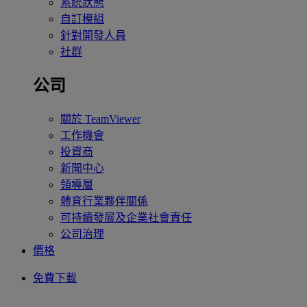
系統狀態
自訂模組
針對開發人員
社群
公司
關於 TeamViewer
工作機會
投資商
新聞中心
領導層
體育行業夥伴關係
可持續發展及企業社會責任
公司治理
價格
免費下載