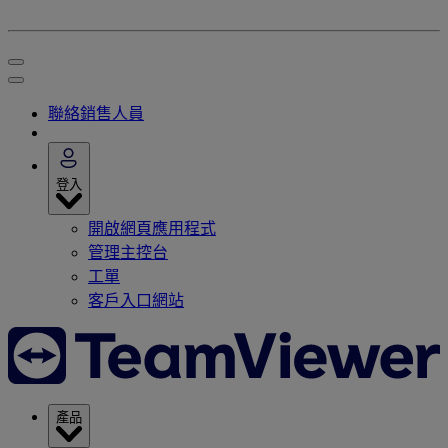
聯絡銷售人員
登入
開啟網頁應用程式
管理主控台
工單
客戶入口網站
產品