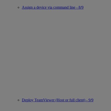
Assign a device via command line - 8/9
Deploy TeamViewer (Host or full client) - 9/9