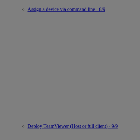
Assign a device via command line - 8/9
Deploy TeamViewer (Host or full client) - 9/9