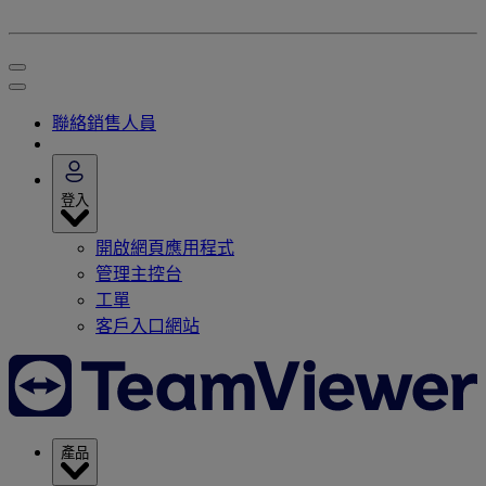
聯絡銷售人員
登入
開啟網頁應用程式
管理主控台
工單
客戶入口網站
產品