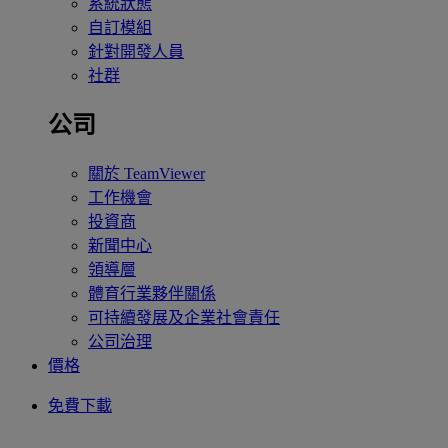
系統狀態
自訂模組
針對開發人員
社群
公司
關於 TeamViewer
工作機會
投資商
新聞中心
領導層
體育行業夥伴關係
可持續發展及企業社會責任
公司治理
價格
免費下載