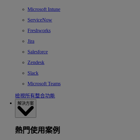
Microsoft Intune
ServiceNow
Freshworks
Jira
Salesforce
Zendesk
Slack
Microsoft Teams
檢視所有整合功能
解決方案
熱門使用案例