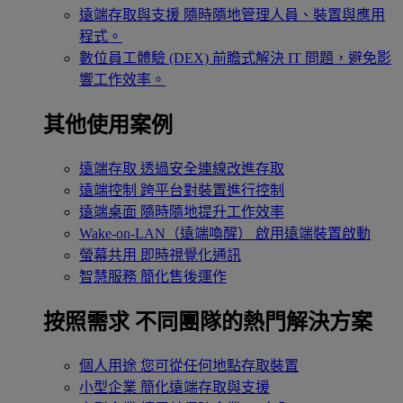
遠端存取與支援
隨時隨地管理人員、裝置與應用
程式。
數位員工體驗 (DEX)
前瞻式解決 IT 問題，避免影
響工作效率。
其他使用案例
遠端存取
透過安全連線改進存取
遠端控制
跨平台對裝置進行控制
遠端桌面
隨時隨地提升工作效率
Wake-on-LAN（遠端喚醒）
啟用遠端裝置啟動
螢幕共用
即時視覺化通訊
智慧服務
簡化售後運作
按照需求
不同團隊的熱門解決方案
個人用途
您可從任何地點存取裝置
小型企業
簡化遠端存取與支援