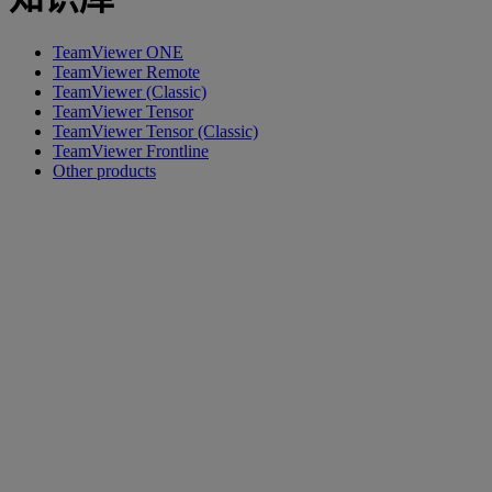
TeamViewer ONE
TeamViewer Remote
TeamViewer (Classic)
TeamViewer Tensor
TeamViewer Tensor (Classic)
TeamViewer Frontline
Other products