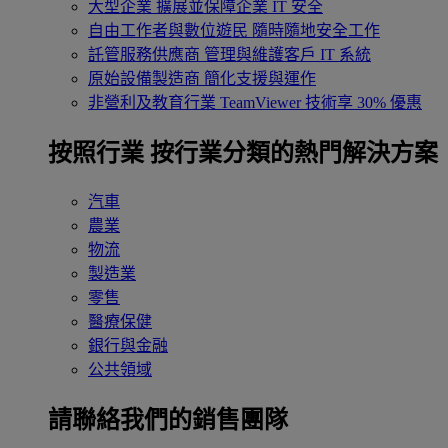
大型企業
擴展並保障企業 IT 安全
自由工作者與數位遊民
隨時隨地安全工作
託管服務供應商
管理與維護客戶 IT 系統
原始設備製造商
簡化支援與運作
非營利及教育行業
TeamViewer 技術享 30% 優惠
按照行業
按行業分類的熱門解決方案
汽車
農業
物流
製造業
零售
醫療保健
銀行與金融
公共領域
請聯絡我們的銷售團隊