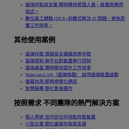
遠端存取與支援
隨時隨地管理人員、裝置與應用
程式。
數位員工體驗 (DEX)
前瞻式解決 IT 問題，避免影
響工作效率。
其他使用案例
遠端存取
透過安全連線改進存取
遠端控制
跨平台對裝置進行控制
遠端桌面
隨時隨地提升工作效率
Wake-on-LAN（遠端喚醒）
啟用遠端裝置啟動
螢幕共用
即時視覺化通訊
智慧服務
簡化售後運作
按照需求
不同團隊的熱門解決方案
個人用途
您可從任何地點存取裝置
小型企業
簡化遠端存取與支援