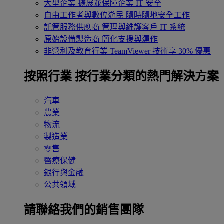
大型企業
擴展並保障企業 IT 安全
自由工作者與數位遊民
隨時隨地安全工作
託管服務供應商
管理與維護客戶 IT 系統
原始設備製造商
簡化支援與運作
非營利及教育行業
TeamViewer 技術享 30% 優惠
按照行業
按行業分類的熱門解決方案
汽車
農業
物流
製造業
零售
醫療保健
銀行與金融
公共領域
請聯絡我們的銷售團隊