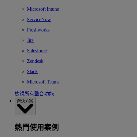
Microsoft Intune
ServiceNow
Freshworks
Jira
Salesforce
Zendesk
Slack
Microsoft Teams
檢視所有整合功能
解決方案
熱門使用案例