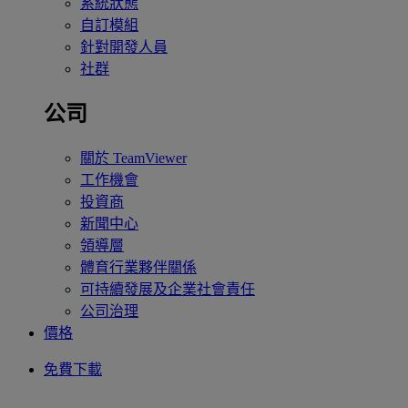
系統狀態
自訂模組
針對開發人員
社群
公司
關於 TeamViewer
工作機會
投資商
新聞中心
領導層
體育行業夥伴關係
可持續發展及企業社會責任
公司治理
價格
免費下載