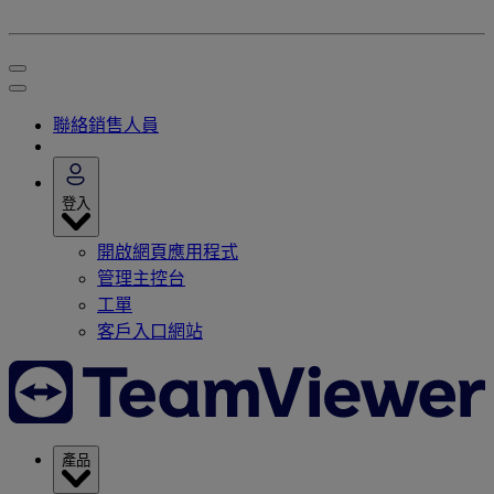
聯絡銷售人員
登入
開啟網頁應用程式
管理主控台
工單
客戶入口網站
產品