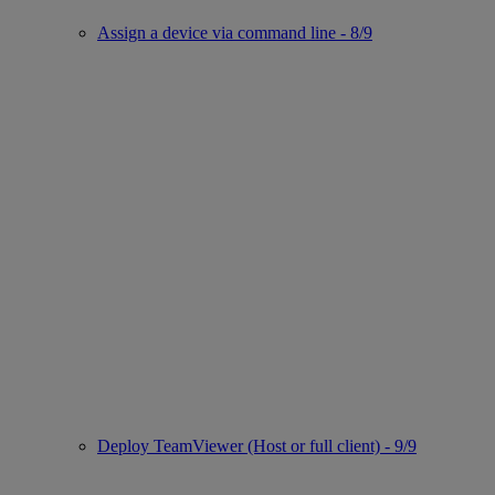
Assign a device via command line - 8/9
Deploy TeamViewer (Host or full client) - 9/9