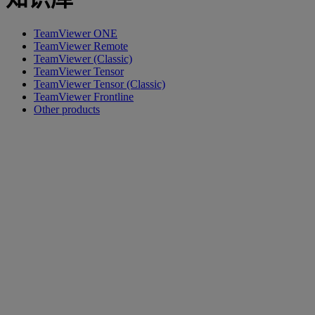
TeamViewer ONE
TeamViewer Remote
TeamViewer (Classic)
TeamViewer Tensor
TeamViewer Tensor (Classic)
TeamViewer Frontline
Other products