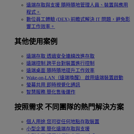
遠端存取與支援
隨時隨地管理人員、裝置與應用
程式。
數位員工體驗 (DEX)
前瞻式解決 IT 問題，避免影
響工作效率。
其他使用案例
遠端存取
透過安全連線改進存取
遠端控制
跨平台對裝置進行控制
遠端桌面
隨時隨地提升工作效率
Wake-on-LAN（遠端喚醒）
啟用遠端裝置啟動
螢幕共用
即時視覺化通訊
智慧服務
簡化售後運作
按照需求
不同團隊的熱門解決方案
個人用途
您可從任何地點存取裝置
小型企業
簡化遠端存取與支援