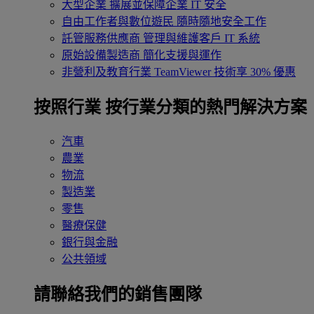
大型企業
擴展並保障企業 IT 安全
自由工作者與數位遊民
隨時隨地安全工作
託管服務供應商
管理與維護客戶 IT 系統
原始設備製造商
簡化支援與運作
非營利及教育行業
TeamViewer 技術享 30% 優惠
按照行業
按行業分類的熱門解決方案
汽車
農業
物流
製造業
零售
醫療保健
銀行與金融
公共領域
請聯絡我們的銷售團隊