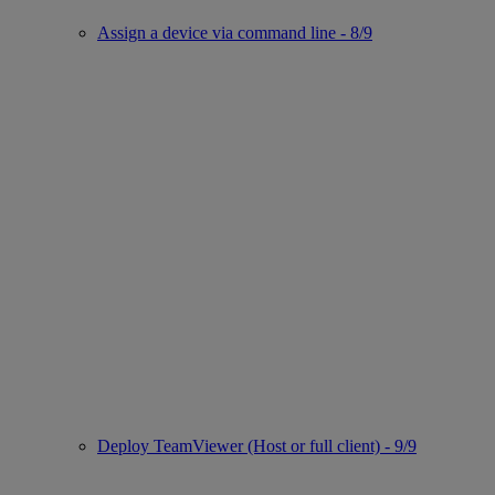
Assign a device via command line - 8/9
Deploy TeamViewer (Host or full client) - 9/9