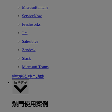
Microsoft Intune
ServiceNow
Freshworks
Jira
Salesforce
Zendesk
Slack
Microsoft Teams
檢視所有整合功能
解決方案
熱門使用案例