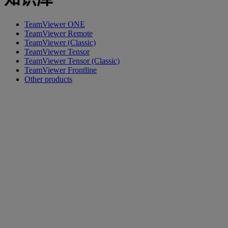
TeamViewer ONE
TeamViewer Remote
TeamViewer (Classic)
TeamViewer Tensor
TeamViewer Tensor (Classic)
TeamViewer Frontline
Other products