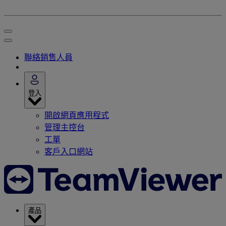
聯絡銷售人員
登入
開啟網頁應用程式
管理主控台
工單
客戶入口網站
產品