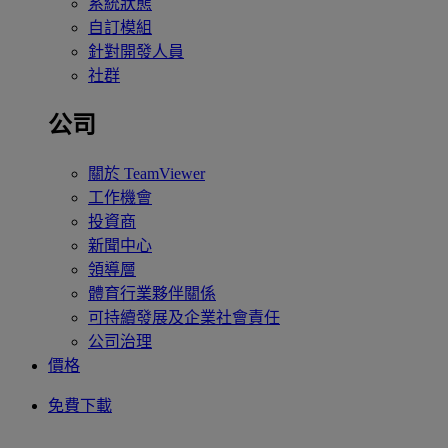
系統狀態
自訂模組
針對開發人員
社群
公司
關於 TeamViewer
工作機會
投資商
新聞中心
領導層
體育行業夥伴關係
可持續發展及企業社會責任
公司治理
價格
免費下載