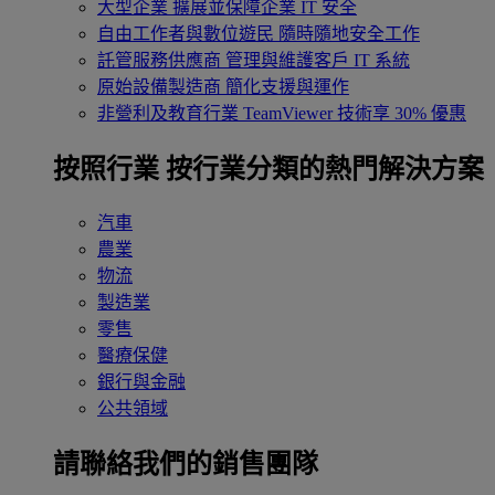
大型企業
擴展並保障企業 IT 安全
自由工作者與數位遊民
隨時隨地安全工作
託管服務供應商
管理與維護客戶 IT 系統
原始設備製造商
簡化支援與運作
非營利及教育行業
TeamViewer 技術享 30% 優惠
按照行業
按行業分類的熱門解決方案
汽車
農業
物流
製造業
零售
醫療保健
銀行與金融
公共領域
請聯絡我們的銷售團隊