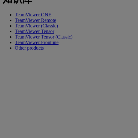
TeamViewer ONE
TeamViewer Remote
TeamViewer (Classic)
TeamViewer Tensor
TeamViewer Tensor (Classic)
TeamViewer Frontline
Other products