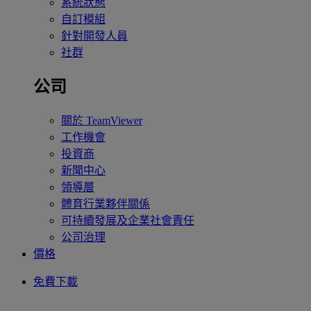
系統狀態
自訂模組
針對開發人員
社群
公司
關於 TeamViewer
工作機會
投資商
新聞中心
領導層
體育行業夥伴關係
可持續發展及企業社會責任
公司治理
價格
免費下載