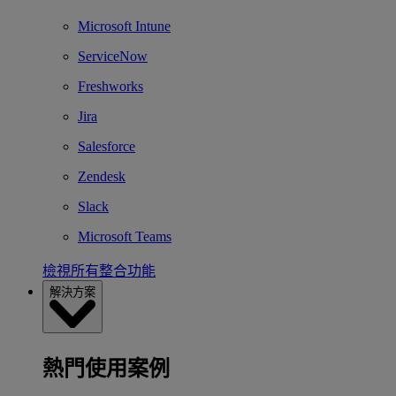
Microsoft Intune
ServiceNow
Freshworks
Jira
Salesforce
Zendesk
Slack
Microsoft Teams
檢視所有整合功能
解決方案
熱門使用案例