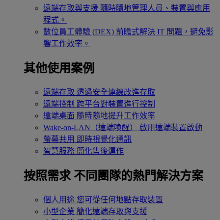
遠端存取與支援
隨時隨地管理人員、裝置與應用
程式。
數位員工體驗 (DEX)
前瞻式解決 IT 問題，避免影
響工作效率。
其他使用案例
遠端存取
透過安全連線改進存取
遠端控制
跨平台對裝置進行控制
遠端桌面
隨時隨地提升工作效率
Wake-on-LAN（遠端喚醒）
啟用遠端裝置啟動
螢幕共用
即時視覺化通訊
智慧服務
簡化售後運作
按照需求
不同團隊的熱門解決方案
個人用途
您可從任何地點存取裝置
小型企業
簡化遠端存取與支援