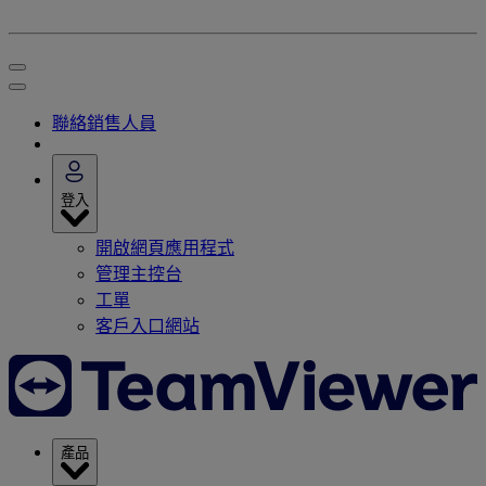
聯絡銷售人員
登入
開啟網頁應用程式
管理主控台
工單
客戶入口網站
產品