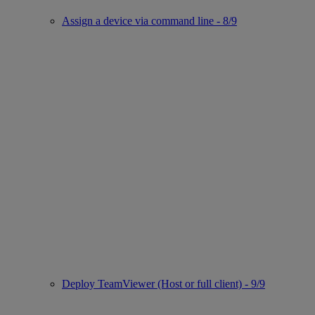
Assign a device via command line - 8/9
Deploy TeamViewer (Host or full client) - 9/9