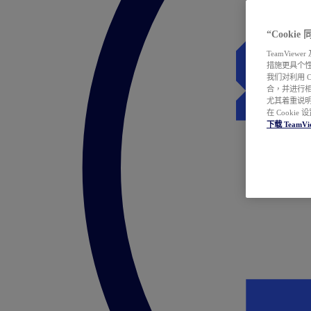
“Cooki
TeamVie
措施更具个
我们对利用 
合，并进行
尤其着重说明
在 Cookie
下载 TeamVi