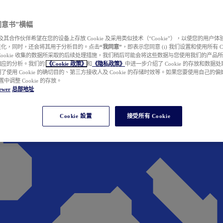
e 同意书”横幅
wer 及其合作伙伴希望在您的设备上存放 Cookie 及采用类似技术（“Cookie”），以使您的用
性化，同时，还会将其用于分析目的。点击
“我同意”
，即表示您同意 (i) 我们设置和使用所有 Cook
Cookie 收集的数据所采取的后续处理措施，我们稍后可能会将这些数据与您使用我们的产品
相应的分析。我们的
《Cookie 政策》
和
《隐私政策》
中进一步介绍了 Cookie 的存放和数据
了使用 Cookie 的确切目的、第三方接收人及 Cookie 的存储时效等。如果您要使用自己的
 设置中调整 Cookie 的存放。
ewer
总部地址
Cookie 設置
接受所有 Cookie