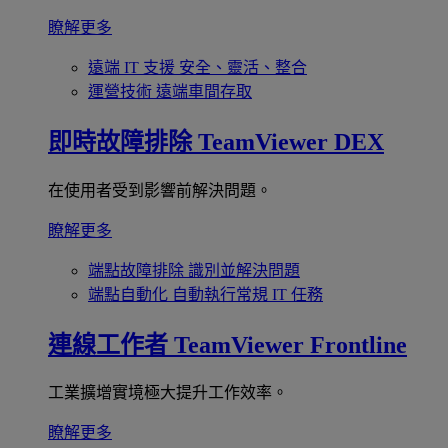
瞭解更多
遠端 IT 支援
安全、靈活、整合
運營技術
遠端車間存取
即時故障排除
TeamViewer DEX
在使用者受到影響前解決問題。
瞭解更多
端點故障排除
識別並解決問題
端點自動化
自動執行常規 IT 任務
連線工作者
TeamViewer Frontline
工業擴增實境極大提升工作效率。
瞭解更多