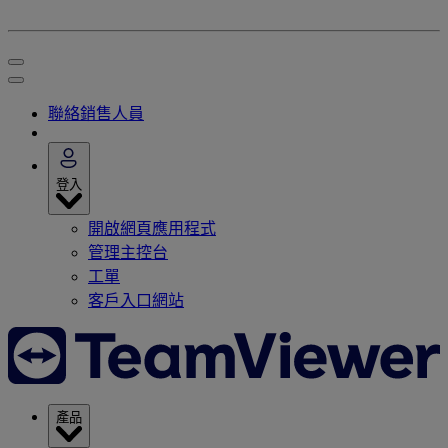
聯絡銷售人員
登入
開啟網頁應用程式
管理主控台
工單
客戶入口網站
產品