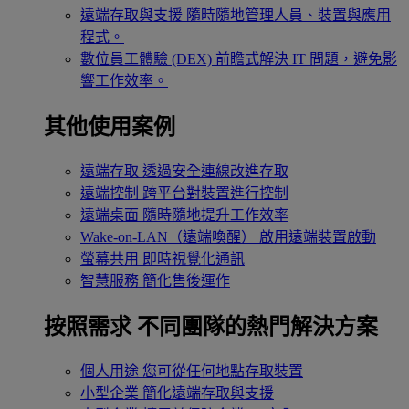
遠端存取與支援
隨時隨地管理人員、裝置與應用
程式。
數位員工體驗 (DEX)
前瞻式解決 IT 問題，避免影
響工作效率。
其他使用案例
遠端存取
透過安全連線改進存取
遠端控制
跨平台對裝置進行控制
遠端桌面
隨時隨地提升工作效率
Wake-on-LAN（遠端喚醒）
啟用遠端裝置啟動
螢幕共用
即時視覺化通訊
智慧服務
簡化售後運作
按照需求
不同團隊的熱門解決方案
個人用途
您可從任何地點存取裝置
小型企業
簡化遠端存取與支援