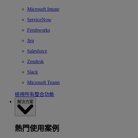
Microsoft Intune
ServiceNow
Freshworks
Jira
Salesforce
Zendesk
Slack
Microsoft Teams
檢視所有整合功能
解決方案
熱門使用案例