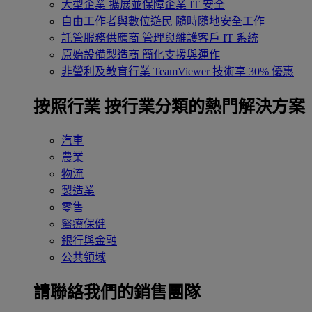
大型企業
擴展並保障企業 IT 安全
自由工作者與數位遊民
隨時隨地安全工作
託管服務供應商
管理與維護客戶 IT 系統
原始設備製造商
簡化支援與運作
非營利及教育行業
TeamViewer 技術享 30% 優惠
按照行業
按行業分類的熱門解決方案
汽車
農業
物流
製造業
零售
醫療保健
銀行與金融
公共領域
請聯絡我們的銷售團隊