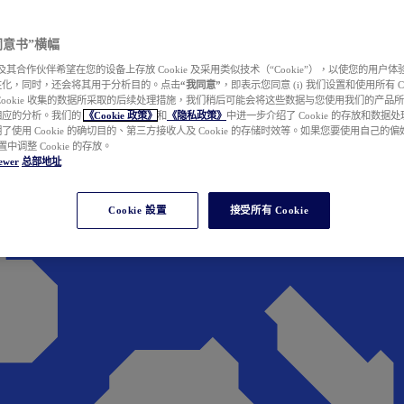
e 同意书”横幅
wer 及其合作伙伴希望在您的设备上存放 Cookie 及采用类似技术（“Cookie”），以使您的用
性化，同时，还会将其用于分析目的。点击
“我同意”
，即表示您同意 (i) 我们设置和使用所有 Cook
Cookie 收集的数据所采取的后续处理措施，我们稍后可能会将这些数据与您使用我们的产品
相应的分析。我们的
《Cookie 政策》
和
《隐私政策》
中进一步介绍了 Cookie 的存放和数据
了使用 Cookie 的确切目的、第三方接收人及 Cookie 的存储时效等。如果您要使用自己的
 设置中调整 Cookie 的存放。
ewer
总部地址
Cookie 設置
接受所有 Cookie