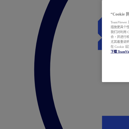
“Cooki
TeamVie
措施更具个
我们对利用 
合，并进行
尤其着重说明
在 Cookie
下载 TeamVi