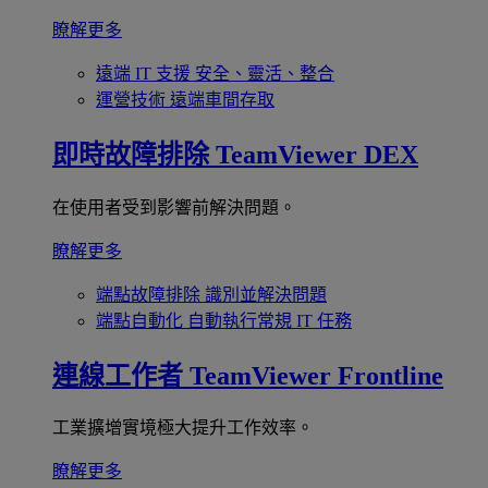
瞭解更多
遠端 IT 支援
安全、靈活、整合
運營技術
遠端車間存取
即時故障排除
TeamViewer DEX
在使用者受到影響前解決問題。
瞭解更多
端點故障排除
識別並解決問題
端點自動化
自動執行常規 IT 任務
連線工作者
TeamViewer Frontline
工業擴增實境極大提升工作效率。
瞭解更多