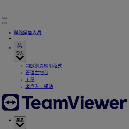
聯絡銷售人員
登入
開啟網頁應用程式
管理主控台
工單
客戶入口網站
產品