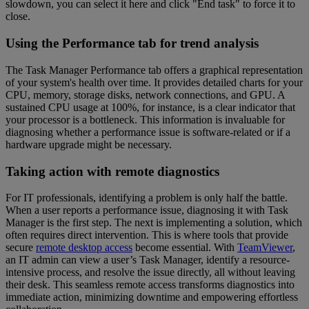
slowdown, you can select it here and click "End task" to force it to
close.
Using the Performance tab for trend analysis
The Task Manager Performance tab offers a graphical representation
of your system's health over time. It provides detailed charts for your
CPU, memory, storage disks, network connections, and GPU. A
sustained CPU usage at 100%, for instance, is a clear indicator that
your processor is a bottleneck. This information is invaluable for
diagnosing whether a performance issue is software-related or if a
hardware upgrade might be necessary.
Taking action with remote diagnostics
For IT professionals, identifying a problem is only half the battle.
When a user reports a performance issue, diagnosing it with Task
Manager is the first step. The next is implementing a solution, which
often requires direct intervention. This is where tools that provide
secure
remote desktop access
become essential. With
TeamViewer
,
an IT admin can view a user’s Task Manager, identify a resource-
intensive process, and resolve the issue directly, all without leaving
their desk. This seamless remote access transforms diagnostics into
immediate action, minimizing downtime and empowering effortless