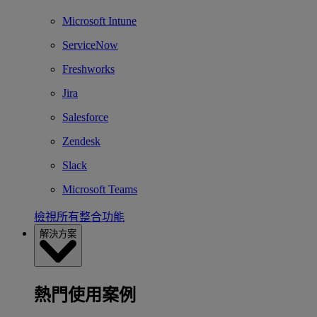
Microsoft Intune
ServiceNow
Freshworks
Jira
Salesforce
Zendesk
Slack
Microsoft Teams
檢視所有整合功能
解決方案
熱門使用案例