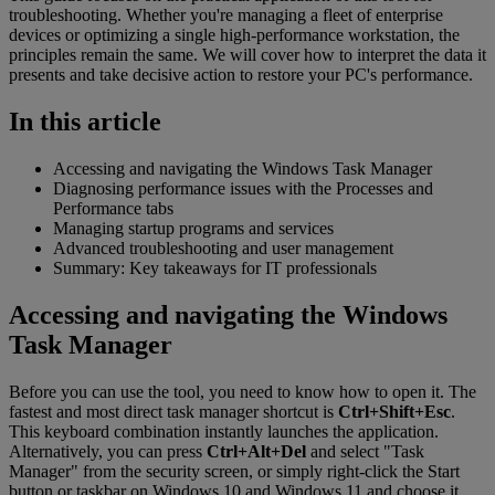
troubleshooting. Whether you're managing a fleet of enterprise
devices or optimizing a single high-performance workstation, the
principles remain the same. We will cover how to interpret the data it
presents and take decisive action to restore your PC's performance.
In this article
Accessing and navigating the Windows Task Manager
Diagnosing performance issues with the Processes and
Performance tabs
Managing startup programs and services
Advanced troubleshooting and user management
Summary: Key takeaways for IT professionals
Accessing and navigating the Windows
Task Manager
Before you can use the tool, you need to know how to open it. The
fastest and most direct task manager shortcut is
Ctrl+Shift+Esc
.
This keyboard combination instantly launches the application.
Alternatively, you can press
Ctrl+Alt+Del
and select "Task
Manager" from the security screen, or simply right-click the Start
button or taskbar on Windows 10 and Windows 11 and choose it