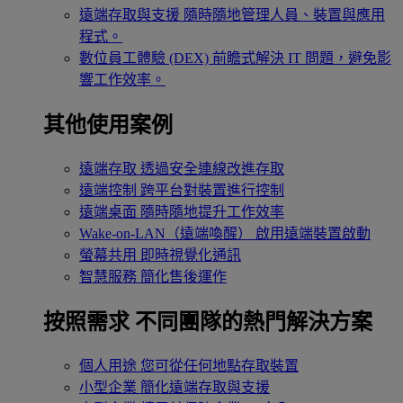
遠端存取與支援
隨時隨地管理人員、裝置與應用
程式。
數位員工體驗 (DEX)
前瞻式解決 IT 問題，避免影
響工作效率。
其他使用案例
遠端存取
透過安全連線改進存取
遠端控制
跨平台對裝置進行控制
遠端桌面
隨時隨地提升工作效率
Wake-on-LAN（遠端喚醒）
啟用遠端裝置啟動
螢幕共用
即時視覺化通訊
智慧服務
簡化售後運作
按照需求
不同團隊的熱門解決方案
個人用途
您可從任何地點存取裝置
小型企業
簡化遠端存取與支援