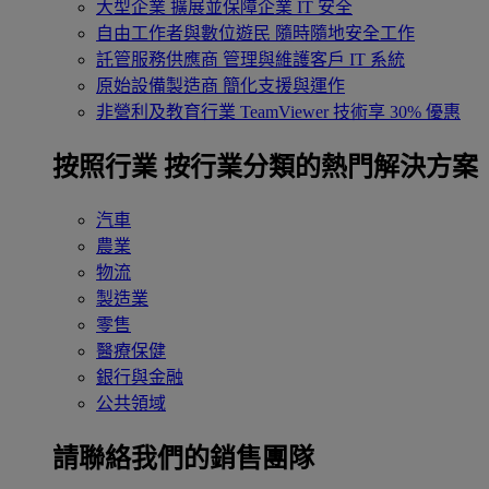
大型企業
擴展並保障企業 IT 安全
自由工作者與數位遊民
隨時隨地安全工作
託管服務供應商
管理與維護客戶 IT 系統
原始設備製造商
簡化支援與運作
非營利及教育行業
TeamViewer 技術享 30% 優惠
按照行業
按行業分類的熱門解決方案
汽車
農業
物流
製造業
零售
醫療保健
銀行與金融
公共領域
請聯絡我們的銷售團隊