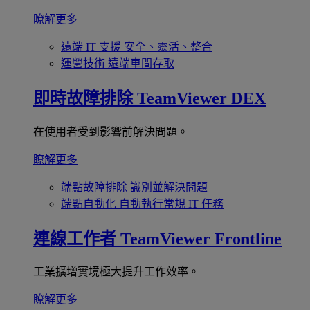
瞭解更多
遠端 IT 支援
安全、靈活、整合
運營技術
遠端車間存取
即時故障排除
TeamViewer DEX
在使用者受到影響前解決問題。
瞭解更多
端點故障排除
識別並解決問題
端點自動化
自動執行常規 IT 任務
連線工作者
TeamViewer Frontline
工業擴增實境極大提升工作效率。
瞭解更多