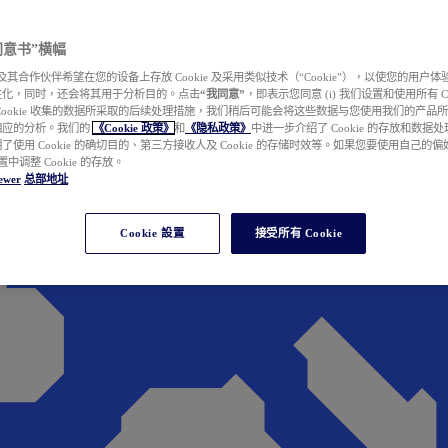
e 同意书”横幅
wer 及其合作伙伴希望在您的设备上存放 Cookie 及采用类似技术（“Cookie”），以使您的用
性化，同时，还会将其用于分析目的。点击
“我同意”
，即表示您同意 (i) 我们设置和使用所有 Cook
Cookie 收集的数据所采取的后续处理措施，我们稍后可能会将这些数据与您使用我们的产品
相应的分析。我们的
《Cookie 政策》
和
《隐私政策》
中进一步介绍了 Cookie 的存放和数据
了使用 Cookie 的确切目的、第三方接收人及 Cookie 的存储时效等。如果您要使用自己的
 设置中调整 Cookie 的存放。
ewer
总部地址
Cookie 設置
接受所有 Cookie