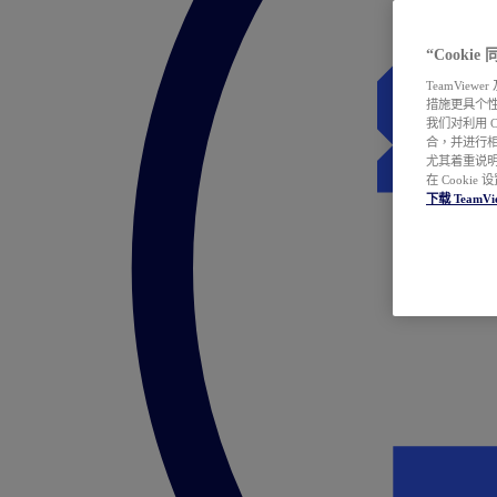
“Cooki
TeamVie
措施更具个
我们对利用 
合，并进行
尤其着重说明
在 Cookie
下载 TeamVi