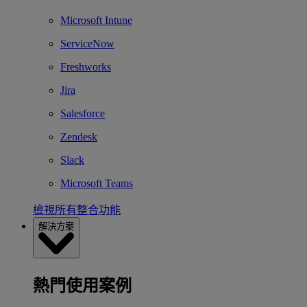
Microsoft Intune
ServiceNow
Freshworks
Jira
Salesforce
Zendesk
Slack
Microsoft Teams
檢視所有整合功能
解決方案
熱門使用案例