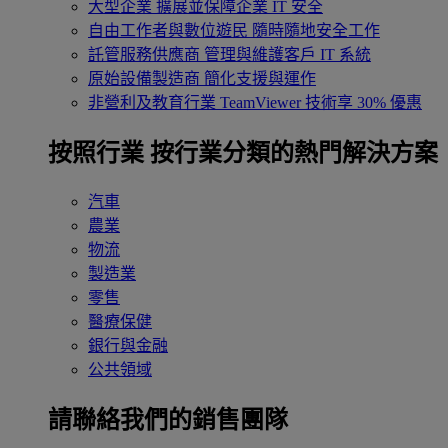
大型企業
擴展並保障企業 IT 安全
自由工作者與數位遊民
隨時隨地安全工作
託管服務供應商
管理與維護客戶 IT 系統
原始設備製造商
簡化支援與運作
非營利及教育行業
TeamViewer 技術享 30% 優惠
按照行業
按行業分類的熱門解決方案
汽車
農業
物流
製造業
零售
醫療保健
銀行與金融
公共領域
請聯絡我們的銷售團隊