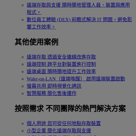
遠端存取與支援
隨時隨地管理人員、裝置與應用
程式。
數位員工體驗 (DEX)
前瞻式解決 IT 問題，避免影
響工作效率。
其他使用案例
遠端存取
透過安全連線改進存取
遠端控制
跨平台對裝置進行控制
遠端桌面
隨時隨地提升工作效率
Wake-on-LAN（遠端喚醒）
啟用遠端裝置啟動
螢幕共用
即時視覺化通訊
智慧服務
簡化售後運作
按照需求
不同團隊的熱門解決方案
個人用途
您可從任何地點存取裝置
小型企業
簡化遠端存取與支援