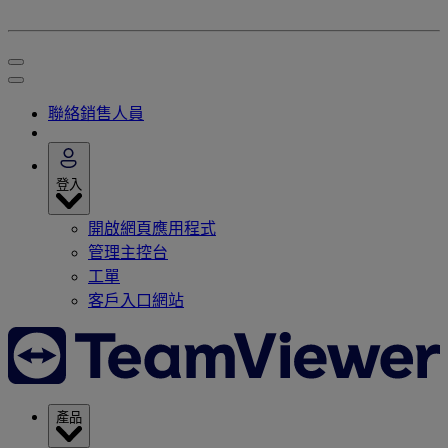
聯絡銷售人員
登入
開啟網頁應用程式
管理主控台
工單
客戶入口網站
產品