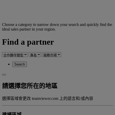
Choose a category to narrow down your search and quickly find the
ideal sales partner in your region.
Find a partner
Search
請選擇您所在的地區
選擇區域會更改 teamviewer.com 上的語言和/或內容
建議區域