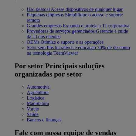
Uso pessoal
Acesse dispositivos de qualquer lugar
Pequenas empresas
Simplifique o acesso e suporte
remoto
Grandes empresas
Expanda e proteja a TI corporativa
Provedores de serviços gerenciados
Gerencie e cuide
da TI dos clientes
OEMs
Otimize o suporte e as operações
Setor sem fins lucrativos e educação
30% de desconto
na tecnologia TeamViewer
Por setor
Principais soluções
organizadas por setor
Automotiva
Agricultura
Logística
Manufatura
Varejo
Saúde
Bancos e finanças
Fale com nossa equipe de vendas