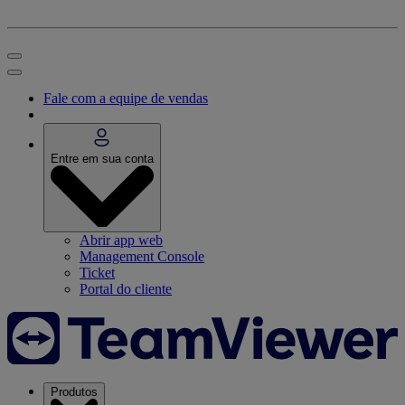
Fale com a equipe de vendas
Entre em sua conta
Abrir app web
Management Console
Ticket
Portal do cliente
Produtos