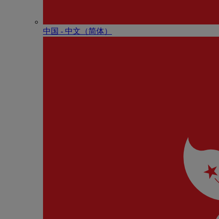
中国 - 中⽂（简体）