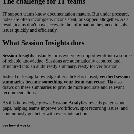
The challenge for IT teams
IT support teams know documentation matters. But under pressure,
notes are often incomplete, inconsistent, or skipped altogether. As a
result, teams don't have access to the information they need to solve
issues quickly and efficiently.
What Session Insights does
Session Insights
instantly turns everyday support work into a source
of reliable knowledge. Sessions are automatically captured and
structured into an audit-ready summary, ready for verification.
Instead of losing knowledge after a ticket is closed,
verified session
summaries become something your team can reuse
. Tia also
draws on these summaries to provide more accurate and relevant
recommendations.
As this knowledge grows,
Session Analytics
reveals patterns and
gaps, helping teams improve workflows, spot recurring issues, and
continuously get better with every interaction.
See how it works