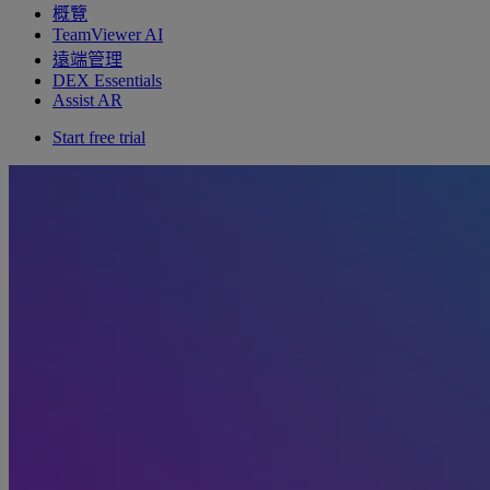
概覽
TeamViewer AI
遠端管理
DEX Essentials
Assist AR
Start free trial