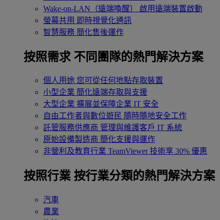
Wake-on-LAN（遠端喚醒）
啟用遠端裝置啟動
螢幕共用
即時視覺化通訊
智慧服務
簡化售後運作
按照需求
不同團隊的熱門解決方案
個人用途
您可從任何地點存取裝置
小型企業
簡化遠端存取與支援
大型企業
擴展並保障企業 IT 安全
自由工作者與數位遊民
隨時隨地安全工作
託管服務供應商
管理與維護客戶 IT 系統
原始設備製造商
簡化支援與運作
非營利及教育行業
TeamViewer 技術享 30% 優惠
按照行業
按行業分類的熱門解決方案
汽車
農業