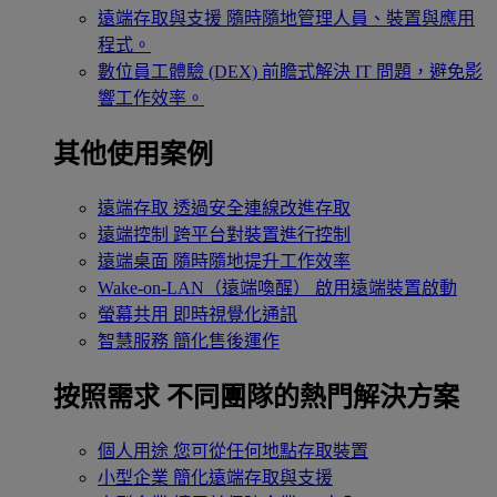
遠端存取與支援
隨時隨地管理人員、裝置與應用
程式。
數位員工體驗 (DEX)
前瞻式解決 IT 問題，避免影
響工作效率。
其他使用案例
遠端存取
透過安全連線改進存取
遠端控制
跨平台對裝置進行控制
遠端桌面
隨時隨地提升工作效率
Wake-on-LAN（遠端喚醒）
啟用遠端裝置啟動
螢幕共用
即時視覺化通訊
智慧服務
簡化售後運作
按照需求
不同團隊的熱門解決方案
個人用途
您可從任何地點存取裝置
小型企業
簡化遠端存取與支援