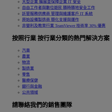
大型企業
擴展並保障企業 IT 安全
自由工作者與數位遊民
隨時隨地安全工作
託管服務供應商
管理與維護客戶 IT 系統
原始設備製造商
簡化支援與運作
非營利及教育行業
TeamViewer 技術享 30% 優惠
按照行業
按行業分類的熱門解決方案
汽車
農業
物流
製造業
零售
醫療保健
銀行與金融
公共領域
請聯絡我們的銷售團隊