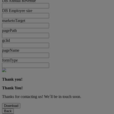
DB Annual Revenue
DB Employee size
marketoTarget
pagePath
gclid
pageName
formType
Thank you!
Thank You!
Thanks for contacting us! We´ll be in touch soon.
Download
Back