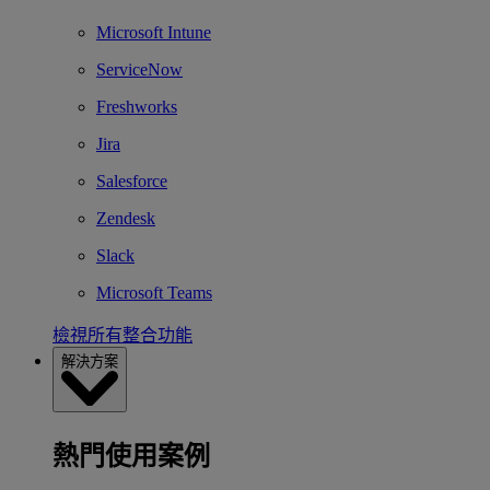
Microsoft Intune
ServiceNow
Freshworks
Jira
Salesforce
Zendesk
Slack
Microsoft Teams
檢視所有整合功能
解決方案
熱門使用案例