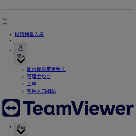
聯絡銷售人員
登入
開啟網頁應用程式
管理主控台
工單
客戶入口網站
產品