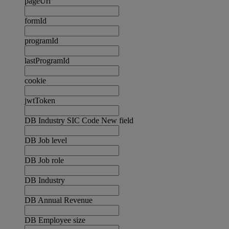
pageUrl
formId
programId
lastProgramId
cookie
jwtToken
DB Industry SIC Code New field
DB Job level
DB Job role
DB Industry
DB Annual Revenue
DB Employee size