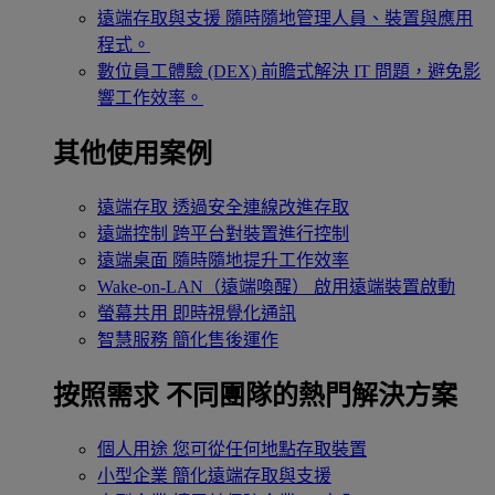
遠端存取與支援
隨時隨地管理人員、裝置與應用
程式。
數位員工體驗 (DEX)
前瞻式解決 IT 問題，避免影
響工作效率。
其他使用案例
遠端存取
透過安全連線改進存取
遠端控制
跨平台對裝置進行控制
遠端桌面
隨時隨地提升工作效率
Wake-on-LAN（遠端喚醒）
啟用遠端裝置啟動
螢幕共用
即時視覺化通訊
智慧服務
簡化售後運作
按照需求
不同團隊的熱門解決方案
個人用途
您可從任何地點存取裝置
小型企業
簡化遠端存取與支援