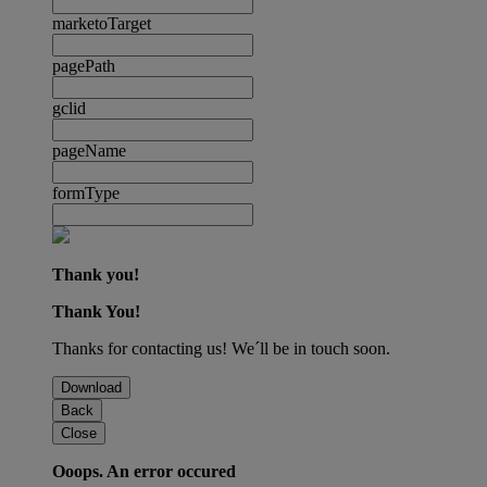
marketoTarget
pagePath
gclid
pageName
formType
Thank you!
Thank You!
Thanks for contacting us! We´ll be in touch soon.
Download
Back
Close
Ooops. An error occured