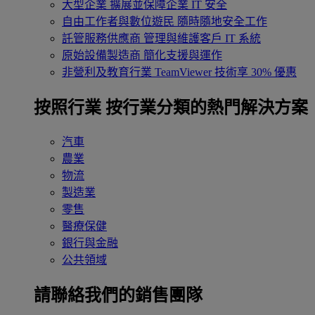
大型企業
擴展並保障企業 IT 安全
自由工作者與數位遊民
隨時隨地安全工作
託管服務供應商
管理與維護客戶 IT 系統
原始設備製造商
簡化支援與運作
非營利及教育行業
TeamViewer 技術享 30% 優惠
按照行業
按行業分類的熱門解決方案
汽車
農業
物流
製造業
零售
醫療保健
銀行與金融
公共領域
請聯絡我們的銷售團隊