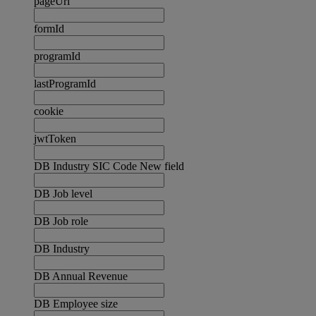
pageUrl
formId
programId
lastProgramId
cookie
jwtToken
DB Industry SIC Code New field
DB Job level
DB Job role
DB Industry
DB Annual Revenue
DB Employee size