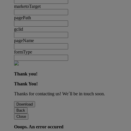
marketoTarget
pagePath
gclid
pageName
formType
Thank you!
Thank You!
Thanks for contacting us! We´ll be in touch soon.
Download
Back
Close
Ooops. An error occured