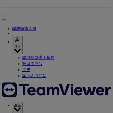
聯絡銷售人員
登入
開啟網頁應用程式
管理主控台
工單
客戶入口網站
產品