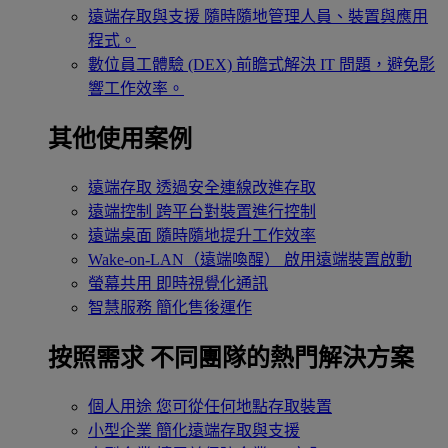
遠端存取與支援
隨時隨地管理人員、裝置與應用
程式。
數位員工體驗 (DEX)
前瞻式解決 IT 問題，避免影
響工作效率。
其他使用案例
遠端存取
透過安全連線改進存取
遠端控制
跨平台對裝置進行控制
遠端桌面
隨時隨地提升工作效率
Wake-on-LAN（遠端喚醒）
啟用遠端裝置啟動
螢幕共用
即時視覺化通訊
智慧服務
簡化售後運作
按照需求
不同團隊的熱門解決方案
個人用途
您可從任何地點存取裝置
小型企業
簡化遠端存取與支援