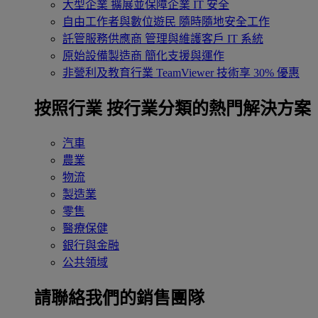
大型企業
擴展並保障企業 IT 安全
自由工作者與數位遊民
隨時隨地安全工作
託管服務供應商
管理與維護客戶 IT 系統
原始設備製造商
簡化支援與運作
非營利及教育行業
TeamViewer 技術享 30% 優惠
按照行業
按行業分類的熱門解決方案
汽車
農業
物流
製造業
零售
醫療保健
銀行與金融
公共領域
請聯絡我們的銷售團隊