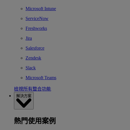
Microsoft Intune
ServiceNow
Freshworks
Jira
Salesforce
Zendesk
Slack
Microsoft Teams
檢視所有整合功能
解決方案
熱門使用案例