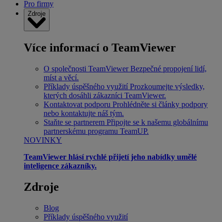
Pro firmy
Zdroje
Více informací o TeamViewer
O společnosti TeamViewer
Bezpečné propojení lidí,
míst a věcí.
Příklady úspěšného využití
Prozkoumejte výsledky,
kterých dosáhli zákazníci TeamViewer.
Kontaktovat podporu
Prohlédněte si články podpory
nebo kontaktujte náš tým.
Staňte se partnerem
Připojte se k našemu globálnímu
partnerskému programu TeamUP.
NOVINKY
TeamViewer hlásí rychlé přijetí jeho nabídky umělé
inteligence zákazníky.
Zdroje
Blog
Příklady úspěšného využití