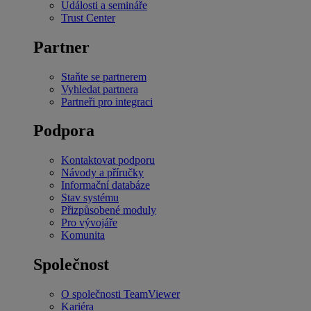
Události a semináře
Trust Center
Partner
Staňte se partnerem
Vyhledat partnera
Partneři pro integraci
Podpora
Kontaktovat podporu
Návody a příručky
Informační databáze
Stav systému
Přizpůsobené moduly
Pro vývojáře
Komunita
Společnost
O společnosti TeamViewer
Kariéra