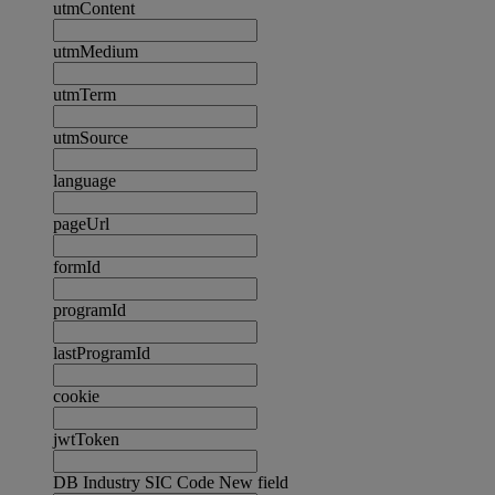
utmContent
utmMedium
utmTerm
utmSource
language
pageUrl
formId
programId
lastProgramId
cookie
jwtToken
DB Industry SIC Code New field