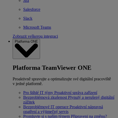
Jira
Salesforce
Slack
Microsoft Teams
Zobrazit veškerou integraci
Platforma ONE
Platforma TeamViewer ONE
Proaktivně spravujte a optimalizujte své digitální pracoviště
v jedné platformě.
Pro štíhlé IT týmy
Proaktivní správa zařízení
Bezproblémová zkušenost
Plynulý a nerušený digitální
zážitek
Bezproblémové IT operace
Proaktivní nápravná
opatření a výjimečný servis
Promluvte si s naším týmem
Připraveni na změnu?