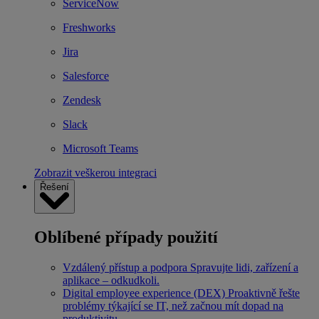
ServiceNow
Freshworks
Jira
Salesforce
Zendesk
Slack
Microsoft Teams
Zobrazit veškerou integraci
Řešení
Oblíbené případy použití
Vzdálený přístup a podpora
Spravujte lidi, zařízení a
aplikace – odkudkoli.
Digital employee experience (DEX)
Proaktivně řešte
problémy týkající se IT, než začnou mít dopad na
produktivitu.