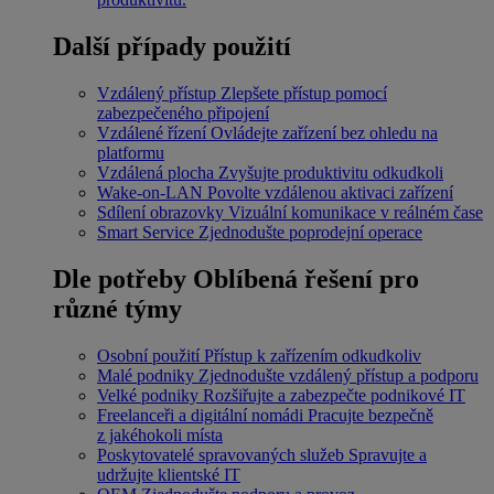
Další případy použití
Vzdálený přístup
Zlepšete přístup pomocí
zabezpečeného připojení
Vzdálené řízení
Ovládejte zařízení bez ohledu na
platformu
Vzdálená plocha
Zvyšujte produktivitu odkudkoli
Wake-on-LAN
Povolte vzdálenou aktivaci zařízení
Sdílení obrazovky
Vizuální komunikace v reálném čase
Smart Service
Zjednodušte poprodejní operace
Dle potřeby
Oblíbená řešení pro
různé týmy
Osobní použití
Přístup k zařízením odkudkoliv
Malé podniky
Zjednodušte vzdálený přístup a podporu
Velké podniky
Rozšiřujte a zabezpečte podnikové IT
Freelanceři a digitální nomádi
Pracujte bezpečně
z jakéhokoli místa
Poskytovatelé spravovaných služeb
Spravujte a
udržujte klientské IT