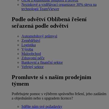
OEM
Zjednodušte podporu a provoz
Neziskové a vzdělávací organizace
30% sleva na
technologii TeamViewer
Podle odvětví
Oblíbená řešení
seřazená podle odvětví
Automobilový průmysl
Zemědělství
Logistika
Výroba
Maloobchod
Zdravotní péče
Bankovní a finanční sektor
Veřejný sektor
Promluvte si s naším prodejním
týmem
Potřebujete pomoc s výběrem správného řešení, jeho zadáním
a objednáním nebo s upgradem licence?
Sdělte nám své požadavky