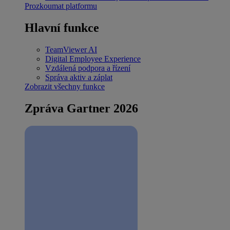
Prozkoumat platformu
Hlavní funkce
TeamViewer AI
Digital Employee Experience
Vzdálená podpora a řízení
Správa aktiv a záplat
Zobrazit všechny funkce
Zpráva Gartner 2026