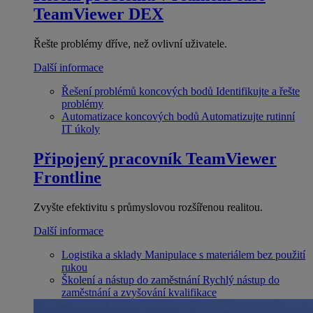
TeamViewer DEX
Řešte problémy dříve, než ovlivní uživatele.
Další informace
Řešení problémů koncových bodů
Identifikujte a řešte
problémy
Automatizace koncových bodů
Automatizujte rutinní
IT úkoly
Připojený pracovník
TeamViewer
Frontline
Zvyšte efektivitu s průmyslovou rozšířenou realitou.
Další informace
Logistika a sklady
Manipulace s materiálem bez použití
rukou
Školení a nástup do zaměstnání
Rychlý nástup do
zaměstnání a zvyšování kvalifikace