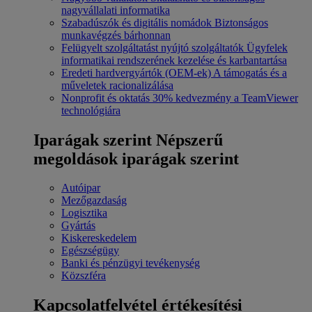
nagyvállalati informatika
Szabadúszók és digitális nomádok
Biztonságos
munkavégzés bárhonnan
Felügyelt szolgáltatást nyújtó szolgáltatók
Ügyfelek
informatikai rendszerének kezelése és karbantartása
Eredeti hardvergyártók (OEM-ek)
A támogatás és a
műveletek racionalizálása
Nonprofit és oktatás
30% kedvezmény a TeamViewer
technológiára
Iparágak szerint
Népszerű
megoldások iparágak szerint
Autóipar
Mezőgazdaság
Logisztika
Gyártás
Kiskereskedelem
Egészségügy
Banki és pénzügyi tevékenység
Közszféra
Kapcsolatfelvétel értékesítési