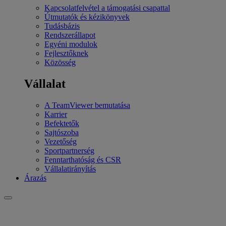
Kapcsolatfelvétel a támogatási csapattal
Útmutatók és kézikönyvek
Tudásbázis
Rendszerállapot
Egyéni modulok
Fejlesztőknek
Közösség
Vállalat
A TeamViewer bemutatása
Karrier
Befektetők
Sajtószoba
Vezetőség
Sportpartnerség
Fenntarthatóság és CSR
Vállalatirányítás
Árazás