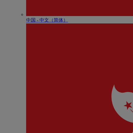
中国 - 中⽂（简体）