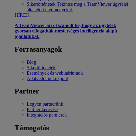
Sikertörténetek
Tekintse meg a TeamViewer ügyfelei
által elért eredményeket.
HÍREK
A TeamViewer arról számolt be, hogy az ügyfelek
gyorsan elfogadták mesterséges intelligencia alapú
ajánlatukat.
Forrásanyagok
Blog
Sikertörténetek
Események és webináriumok
Adatvédelmi központ
Partner
Legyen partnerünk
Partner keresése
Integrációs partnerek
Támogatás