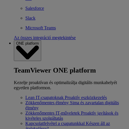
Salesforce
Slack
Microsoft Teams
Az összes integráció megtekintése
ONE platform
TeamViewer ONE platform
Kezelje proaktívan és optimalizálja digitális munkahelyét
egyetlen platformon.
Lean IT-csapatoknak
Proaktív eszközkezelés
Zökkenőmentes élmény
Sima és zavartalan digitális
élmény
Zökkenőmentes IT-műveletek
Proaktív javítások és
kivételes szolgáltatás
Kapcsolatfelvétel a csapatunkkal
Készen áll az
átalakulásra?