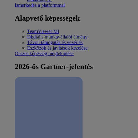
Ismerkedés a platformmal
Alapvető képességek
TeamViewer MI
Digitális munkavállalói élmény
Távoli támogatás és vezérlés
Eszközök és javítások kezelése
Összes képesség megtekintése
2026-ös Gartner-jelentés