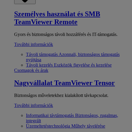
Személyes használat és SMB
TeamViewer Remote
Gyors és biztonságos távoli hozzáférés és IT-támogatás.
További információk
Távoli támogatás
Azonnali, biztonságos támogatás
nyújtása
Távoli kezelés
Eszközök figyelése és kezelése
Csomagok és árak
Nagyvállalat
TeamViewer Tensor
Biztonságos műveletekhez kialakított távkapcsolat.
További információk
Informatikai távtámogatás
Biztonságos, rugalmas,
integrált
Üzemeltetéstechnológia
Műhely távelérése