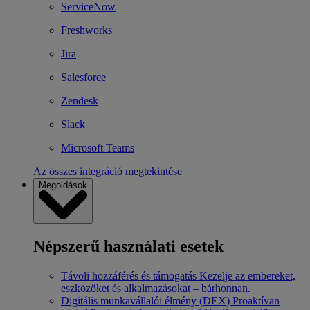
ServiceNow
Freshworks
Jira
Salesforce
Zendesk
Slack
Microsoft Teams
Az összes integráció megtekintése
Megoldások
Népszerű használati esetek
Távoli hozzáférés és támogatás
Kezelje az embereket,
eszközöket és alkalmazásokat – bárhonnan.
Digitális munkavállalói élmény (DEX)
Proaktívan