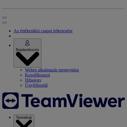
Az értékesítési csapat felkeresése
Bejelentkezés
Webes alkalmazás megnyitása
Kezelőkonzol
Hibajegy
Ügyfélportál
Termékek