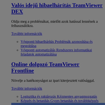
Valós idejű hibaelhárítás
TeamViewer
DEX
Oldja meg a problémákat, mielőtt azok hatással lennének a
felhasználókra.
További információk
Végponti hibaelhárítás
Problémák azonosítása és
megoldása
Végponti automatizálás
Rendszeres informatikai
feladatok automatizálása
Online dolgozó
TeamViewer
Frontline
Növelje a hatékonyságot az ipari kiterjesztett valósággal.
További információk
Logisztika és raktározás
Kézmentes anyagmozgatás
Képzés és betanítás
Gyors betanítás és továbbképzés