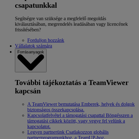
csapatunkkal
Segítségre van szüksége a megfelelő megoldás
kiválasztásában, megrendelés leadásában vagy licencének
frissítésében?
Forduljon hozzánk
Vállalatok számára
Forrásanyagok
További tájékoztatás a TeamViewer
kapcsán
A TeamViewer bemutatása
Emberek, helyek és dolgok
biztonságos összekapcsolása.
Kapcsolatfelvétel a támogatási csapattal
Böngésszen a
támogatási cikkek között, vagy vegye fel velünk a
kapcsolatot.
Legyen partnerünk
Csatlakozzon globális
partnerprogramunkhoz, a TeamUP-hoz.