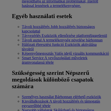
megoldhatja az informatikai problémákat, mielőtt
hatással lennének a termelékenységre.
Egyéb használati esetek
Távoli hozzáférés
Jobb hozzáférés biztonságos
kapcsolattal
Távvezérlés
Eszközök ellenőrzése platformfüggetlenül
Távoli asztal
A termelékenység növelése bárhonnan
Hálózati ébresztési funkció
Eszközök aktiválása
távolról
Képernyőmegosztás
Valós idejű vizuális kommunikáció
Smart Service
A vevőszolgálati műveletek
áramvonalassá tétele
Szükségesség szerint
Népszerű
megoldások különböző csapatok
számára
Személyes használat
Bárhonnan elérhető eszközök
Kisvállalkozások
A távoli hozzáférés és támogatás
egyszerűbbé tétele
Nagyobb vállalatok
Skálázható és biztonságos