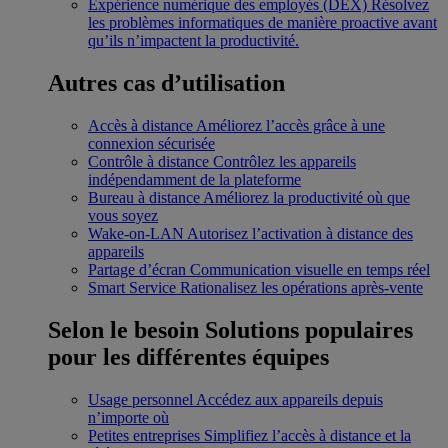
Expérience numérique des employés (DEX)
Résolvez
les problèmes informatiques de manière proactive avant
qu’ils n’impactent la productivité.
Autres cas d’utilisation
Accès à distance
Améliorez l’accès grâce à une
connexion sécurisée
Contrôle à distance
Contrôlez les appareils
indépendamment de la plateforme
Bureau à distance
Améliorez la productivité où que
vous soyez
Wake-on-LAN
Autorisez l’activation à distance des
appareils
Partage d’écran
Communication visuelle en temps réel
Smart Service
Rationalisez les opérations après-vente
Selon le besoin
Solutions populaires
pour les différentes équipes
Usage personnel
Accédez aux appareils depuis
n’importe où
Petites entreprises
Simplifiez l’accès à distance et la