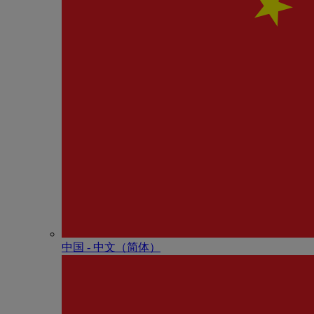
中国 - 中⽂（简体）