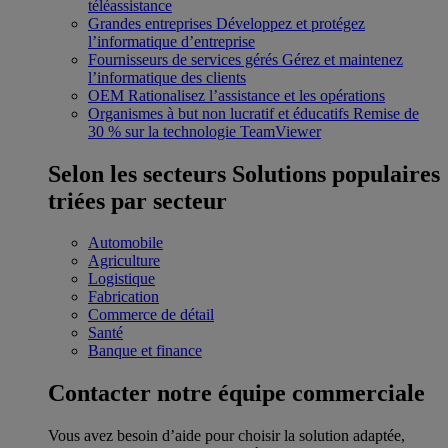
téléassistance
Grandes entreprises
Développez et protégez
l’informatique d’entreprise
Fournisseurs de services gérés
Gérez et maintenez
l’informatique des clients
OEM
Rationalisez l’assistance et les opérations
Organismes à but non lucratif et éducatifs
Remise de
30 % sur la technologie TeamViewer
Selon les secteurs
Solutions populaires
triées par secteur
Automobile
Agriculture
Logistique
Fabrication
Commerce de détail
Santé
Banque et finance
Contacter notre équipe commerciale
Vous avez besoin d’aide pour choisir la solution adaptée,