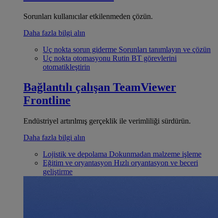
Sorunları kullanıcılar etkilenmeden çözün.
Daha fazla bilgi alın
Uç nokta sorun giderme
Sorunları tanımlayın ve çözün
Uç nokta otomasyonu
Rutin BT görevlerini
otomatikleştirin
Bağlantılı çalışan
TeamViewer
Frontline
Endüstriyel artırılmış gerçeklik ile verimliliği sürdürün.
Daha fazla bilgi alın
Lojistik ve depolama
Dokunmadan malzeme işleme
Eğitim ve oryantasyon
Hızlı oryantasyon ve beceri
geliştirme