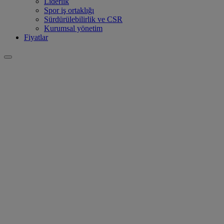
Liderlik
Spor iş ortaklığı
Sürdürülebilirlik ve CSR
Kurumsal yönetim
Fiyatlar