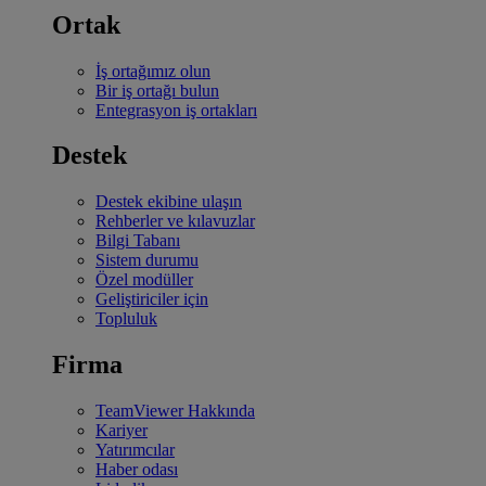
Ortak
İş ortağımız olun
Bir iş ortağı bulun
Entegrasyon iş ortakları
Destek
Destek ekibine ulaşın
Rehberler ve kılavuzlar
Bilgi Tabanı
Sistem durumu
Özel modüller
Geliştiriciler için
Topluluk
Firma
TeamViewer Hakkında
Kariyer
Yatırımcılar
Haber odası