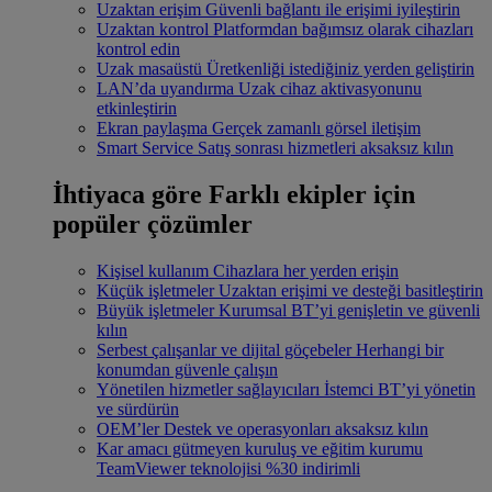
Uzaktan erişim
Güvenli bağlantı ile erişimi iyileştirin
Uzaktan kontrol
Platformdan bağımsız olarak cihazları
kontrol edin
Uzak masaüstü
Üretkenliği istediğiniz yerden geliştirin
LAN’da uyandırma
Uzak cihaz aktivasyonunu
etkinleştirin
Ekran paylaşma
Gerçek zamanlı görsel iletişim
Smart Service
Satış sonrası hizmetleri aksaksız kılın
İhtiyaca göre
Farklı ekipler için
popüler çözümler
Kişisel kullanım
Cihazlara her yerden erişin
Küçük işletmeler
Uzaktan erişimi ve desteği basitleştirin
Büyük işletmeler
Kurumsal BT’yi genişletin ve güvenli
kılın
Serbest çalışanlar ve dijital göçebeler
Herhangi bir
konumdan güvenle çalışın
Yönetilen hizmetler sağlayıcıları
İstemci BT’yi yönetin
ve sürdürün
OEM’ler
Destek ve operasyonları aksaksız kılın
Kar amacı gütmeyen kuruluş ve eğitim kurumu
TeamViewer teknolojisi %30 indirimli