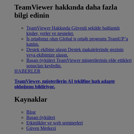
TeamViewer hakkında daha fazla
bilgi edinin
TeamViewer Hakkında
Güvenli şekilde bağlantılı
kişiler, yerler ve nesneler.
İş ortağımız olun
Global iş ortağı programı TeamUP’a
katılın.
Destek ekibine ulaşın
Destek makalelerinde gezinin
veya ekibimize ulaşın.
Başarı öyküleri
TeamViewer müşterilerinin elde ettikleri
sonuçları keşfedin.
HABERLER
TeamViewer, müşterilerin AI teklifine hızlı adapte
olduğunu bildiriyor.
Kaynaklar
Blog
Başarı öyküleri
Etkinlikler ve web seminerleri
Güven Merkezi