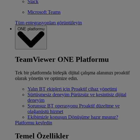
Slack
Microsoft Teams
Tüm entegrasyonları görüntüleyin
ONE platformu
TeamViewer ONE Platformu
Tek bir platformda birleşik dijital çalışma alanınızı proaktif
olarak yönetin ve optimize edin.
Yalın BT ekipleri için
Proaktif cihaz yönetimi
Sürtüşmesiz deneyim
Pürüzsüz ve kesintisiz dijital
deneyim
Sorunsuz BT operasyonu
Proaktif düzeltme ve
olağanüstü hizmet
Ekibimizle konuşun
Dönüşüme hazır mısınız?
Platformu keşfedin
Temel Özellikler