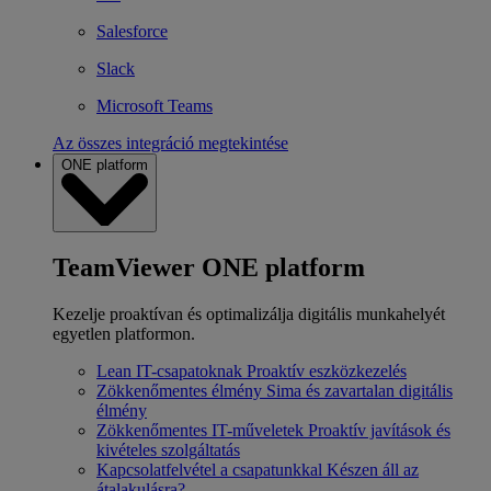
Salesforce
Slack
Microsoft Teams
Az összes integráció megtekintése
ONE platform
TeamViewer ONE platform
Kezelje proaktívan és optimalizálja digitális munkahelyét
egyetlen platformon.
Lean IT-csapatoknak
Proaktív eszközkezelés
Zökkenőmentes élmény
Sima és zavartalan digitális
élmény
Zökkenőmentes IT-műveletek
Proaktív javítások és
kivételes szolgáltatás
Kapcsolatfelvétel a csapatunkkal
Készen áll az
átalakulásra?