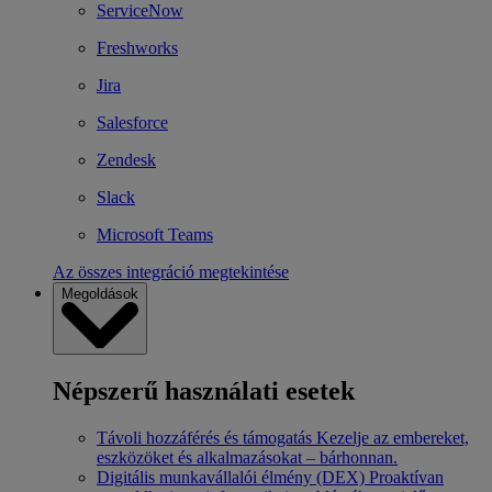
ServiceNow
Freshworks
Jira
Salesforce
Zendesk
Slack
Microsoft Teams
Az összes integráció megtekintése
Megoldások
Népszerű használati esetek
Távoli hozzáférés és támogatás
Kezelje az embereket,
eszközöket és alkalmazásokat – bárhonnan.
Digitális munkavállalói élmény (DEX)
Proaktívan