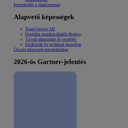
Ismerkedés a platformmal
Alapvető képességek
TeamViewer MI
Digitális munkavállalói élmény
Távoli támogatás és vezérlés
Eszközök és javítások kezelése
Összes képesség megtekintése
2026-ös Gartner-jelentés