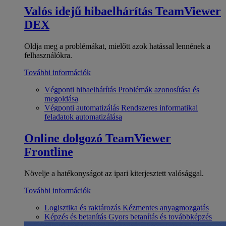
Valós idejű hibaelhárítás
TeamViewer
DEX
Oldja meg a problémákat, mielőtt azok hatással lennének a
felhasználókra.
További információk
Végponti hibaelhárítás
Problémák azonosítása és
megoldása
Végponti automatizálás
Rendszeres informatikai
feladatok automatizálása
Online dolgozó
TeamViewer
Frontline
Növelje a hatékonyságot az ipari kiterjesztett valósággal.
További információk
Logisztika és raktározás
Kézmentes anyagmozgatás
Képzés és betanítás
Gyors betanítás és továbbképzés