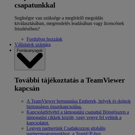
csapatunkkal
Segítségre van szüksége a megfelelő megoldás
kiválasztásában, megrendelés leadásában vagy licencének
frissítésében?
Forduljon hozzánk
Vállalatok számára
Forrásanyagok
További tájékoztatás a TeamViewer
kapcsán
A TeamViewer bemutatása
Emberek, helyek és dolgok
biztonságos összekapcsolása.
Kapcsolatfelvétel a támogatási csapattal
Böngésszen a
támogatási cikkek között, vagy vegye fel velünk a
kapcsolatot.
Legyen partnerünk
Csatlakozzon globális
partnerprogramunkhoz, a TeamUP-hoz.