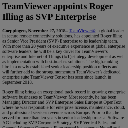
TeamViewer appoints Roger
Illing as SVP Enterprise
Goeppingen, November 27, 2018
–
TeamViewer®
, a global leader
in secure remote connectivity solutions, has appointed Roger Illing
as Senior Vice President (SVP) Enterprise to its leadership team.
With more than 20 years of executive experience at global enterprise
software leaders, he will be a key driver for TeamViewer’s
enterprise and Internet of Things (IoT) strategy development as well
as implementation with best-in-class solutions. The high-ranking
hire in a newly established senior leadership position reflects and
will further add to the strong momentum TeamViewer’s dedicated
enterprise suite TeamViewer Tensor has seen since launch in
September 2018.
Roger Illing brings an exceptional track record in growing enterprise
software businesses to TeamViewer. Most recently, he has been
Managing Director and SVP Enterprise Sales Europe at OpenText,
where he was responsible for enterprise license, maintenance, cloud,
and professional services revenue across Europe. Prior to that, he
served for more than ten years in senior leadership roles at Software
AG including SVP Corporate Strategy, SVP Vertical Sales, and
General Manager Germany. Illing started his career at Novell and