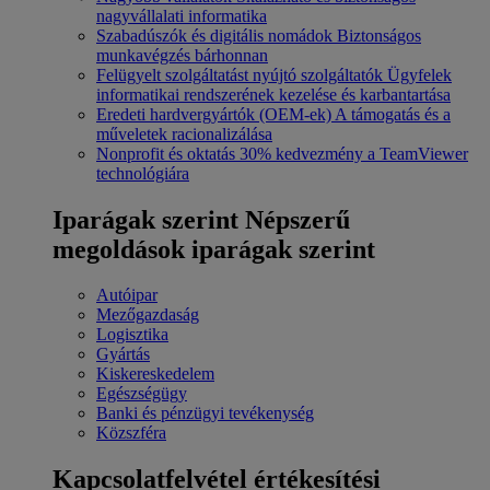
nagyvállalati informatika
Szabadúszók és digitális nomádok
Biztonságos
munkavégzés bárhonnan
Felügyelt szolgáltatást nyújtó szolgáltatók
Ügyfelek
informatikai rendszerének kezelése és karbantartása
Eredeti hardvergyártók (OEM-ek)
A támogatás és a
műveletek racionalizálása
Nonprofit és oktatás
30% kedvezmény a TeamViewer
technológiára
Iparágak szerint
Népszerű
megoldások iparágak szerint
Autóipar
Mezőgazdaság
Logisztika
Gyártás
Kiskereskedelem
Egészségügy
Banki és pénzügyi tevékenység
Közszféra
Kapcsolatfelvétel értékesítési