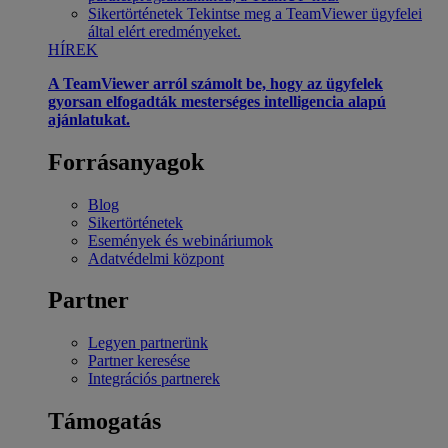
Sikertörténetek
Tekintse meg a TeamViewer ügyfelei
által elért eredményeket.
HÍREK
A TeamViewer arról számolt be, hogy az ügyfelek
gyorsan elfogadták mesterséges intelligencia alapú
ajánlatukat.
Forrásanyagok
Blog
Sikertörténetek
Események és webináriumok
Adatvédelmi központ
Partner
Legyen partnerünk
Partner keresése
Integrációs partnerek
Támogatás