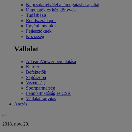
Kapcsolatfelvétel a támogatási csapattal
Útmutatók és kézikönyvek
Tudásbázis
Rendszerállapot
Egyéni modulok
Fejlesztőknek
Közösség
Vállalat
A TeamViewer bemutatása
Karrier
Befektetők
Sajtószoba
Vezetőség
Sportpartnerség
Fenntarthatóság és CSR
Vállalatirányítás
Árazás
2018. nov. 29.