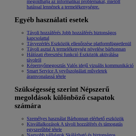
megoldhatja az informatikai problémákat, mielőtt
hatással lennének a termelékenységre.
Egyéb használati esetek
Távoli hozzáférés
Jobb hozzáférés biztonságos
kapcsolattal
Távvezérlés
Eszközök ellenőrzése platformfüggetlenül
Távoli asztal
A termelékenység növelése bárhonnan
Hálózati ébresztési funkció
Eszközök aktiválása
távolról
Képernyőmegosztás
Valós idejű vizuális kommunikáció
Smart Service
A vevőszolgálati műveletek
áramvonalassá tétele
Szükségesség szerint
Népszerű
megoldások különböző csapatok
számára
Személyes használat
Bárhonnan elérhető eszközök
Kisvállalkozások
A távoli hozzáférés és támogatás
egyszerűbbé tétele
Nagyobb vállalatok
Skálázható és biztonságos