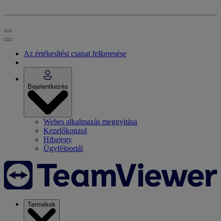
Az értékesítési csapat felkeresése
Bejelentkezés
Webes alkalmazás megnyitása
Kezelőkonzol
Hibajegy
Ügyfélportál
Termékek