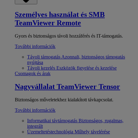
Személyes használat és SMB
TeamViewer Remote
Gyors és biztonságos távoli hozzáférés és IT-támogatás.
További információk
Távoli támogatás
Azonnali, biztonságos támogatás
nyújtása
Távoli kezelés
Eszközök figyelése és kezelése
Csomagok és árak
Nagyvállalat
TeamViewer Tensor
Biztonságos műveletekhez kialakított távkapcsolat.
További információk
Informatikai távtámogatás
Biztonságos, rugalmas,
integrált
Üzemeltetéstechnológia
Műhely távelérése