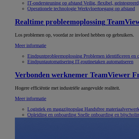
IT-ondersteuning op afstand
Veilig, flexibel, geïntegreerd
Operationele technologie
Werkvloertoegang op afstand
Realtime probleemoplossing
TeamVie
Los problemen op, voordat ze invloed hebben op gebruikers.
Meer informatie
Eindpuntprobleemoplossing
Problemen identificeren en 
Eindpuntautomatisering
IT-routinetaken automatiseren
Verbonden werknemer
TeamViewer Fr
Hogere efficiëntie met industriële aangevulde realiteit.
Meer informatie
Logistiek en magazijnopslag
Handsfree materiaalverwer
Opleiding en onboarding
Snelle onboarding en bijscholi