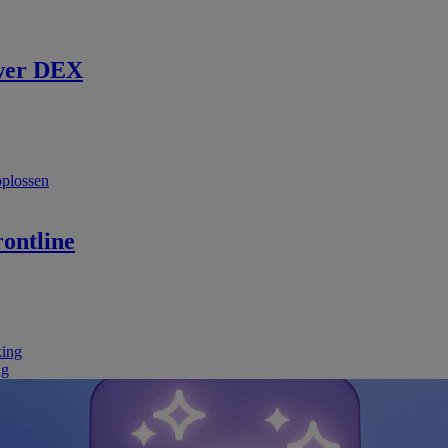
wer DEX
oplossen
ontline
king
ng