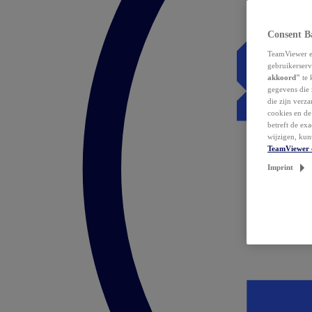
Consent B
TeamViewer en
gebruikerserv
akkoord"
te 
gegevens die 
die zijn verz
cookies en d
betreft de ex
wijzigen, kun
TeamViewer 
Imprint