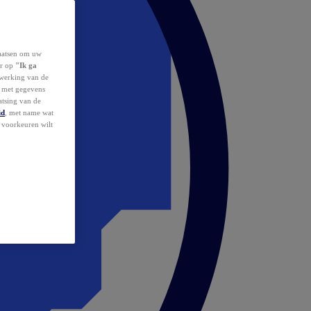
laatsen om uw
or op
"Ik ga
erwerking van de
d met gegevens
atsing van de
id
, met name wat
w voorkeuren wilt