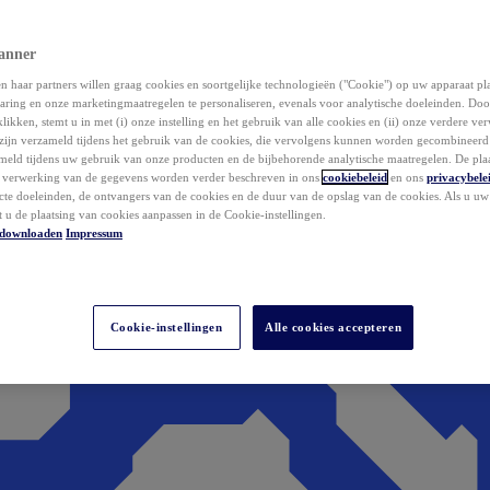
anner
 haar partners willen graag cookies en soortgelijke technologieën ("Cookie") op uw apparaat p
aring en onze marketingmaatregelen te personaliseren, evenals voor analytische doeleinden. Do
klikken, stemt u in met (i) onze instelling en het gebruik van alle cookies en (ii) onze verdere v
zijn verzameld tijdens het gebruik van de cookies, die vervolgens kunnen worden gecombineer
ameld tijdens uw gebruik van onze producten en de bijbehorende analytische maatregelen. De pla
e verwerking van de gegevens worden verder beschreven in ons
cookiebeleid
en ons
privacybele
acte doeleinden, de ontvangers van de cookies en de duur van de opslag van de cookies. Als u u
t u de plaatsing van cookies aanpassen in de Cookie-instellingen.
downloaden
Impressum
Cookie-instellingen
Alle cookies accepteren