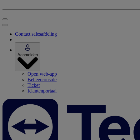
Contact salesafdeling
Aanmelden
Open web-app
Beheerconsole
Ticket
Klantenportaal