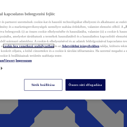
l kapcsolatos beleegyezési fejléc
és partnerei szeretnének cookie-kat és hasonló technológiákat elhelyezni és alkalmazni az eszkö
élmény és a marketingtevékenységek személyre szabása érdekében, valamint elemzési célból. A
„
tva beleegyezik (i) az összes cookie elhelyezésébe és használatába, valamint (ii) a cookie-k haszn
gozásába, amelyeket társíthatunk a termékek használatából és a használathoz kapcsolódó elemzési
ből származó adatokhoz. A cookie-k elhelyezésével és az adatok feldolgozásával kapcsolatos to
t a
cookie-kra vonatkozó szabályzatban
és az
Adatvédelmi irányelvekben
találja, különös tekin
konkrét céljaira, a külső címzettekre és a cookie-k tárolási időtartamára. Ha szeretné megadni a saj
ookie-k beállításainak területén szabhatja testre.
TeamViewert
Impresszum
Sütik beállítása
Összes süti elfogadása