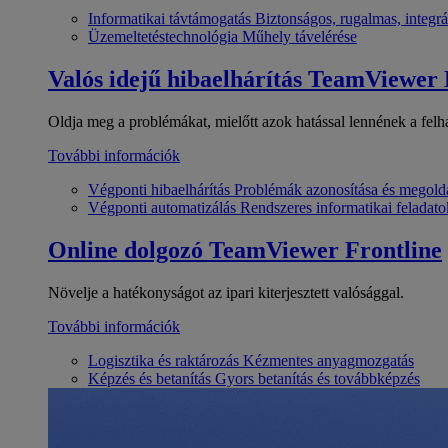
Informatikai távtámogatás
Biztonságos, rugalmas, integrá
Üzemeltetéstechnológia
Műhely távelérése
Valós idejű hibaelhárítás
TeamViewer
Oldja meg a problémákat, mielőtt azok hatással lennének a felh
További információk
Végponti hibaelhárítás
Problémák azonosítása és megold
Végponti automatizálás
Rendszeres informatikai feladato
Online dolgozó
TeamViewer Frontline
Növelje a hatékonyságot az ipari kiterjesztett valósággal.
További információk
Logisztika és raktározás
Kézmentes anyagmozgatás
Képzés és betanítás
Gyors betanítás és továbbképzés