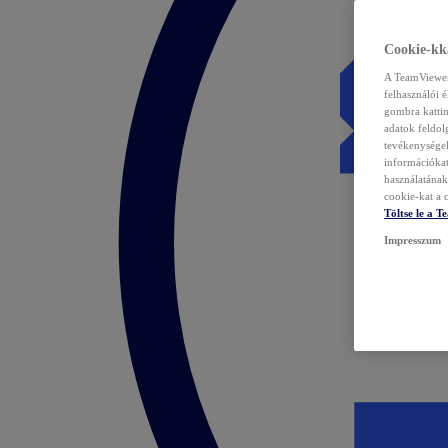
Cookie-kka
A TeamViewer 
felhasználói 
gombra kattin
adatok feldol
tevékenységek
információka
használatának 
cookie-kat a c
Töltse le a 
Impresszum