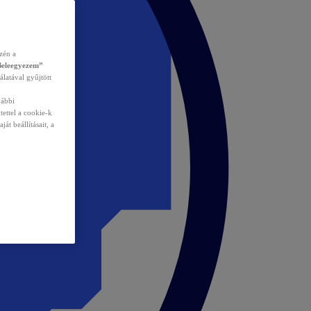
zén a
Beleegyezem”
álatával gyűjtött
vábbi
tettel a cookie-k
át beállításait, a