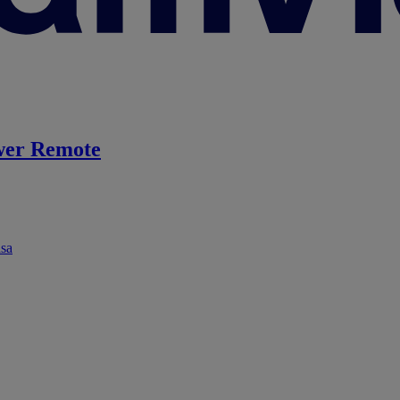
er Remote
ása