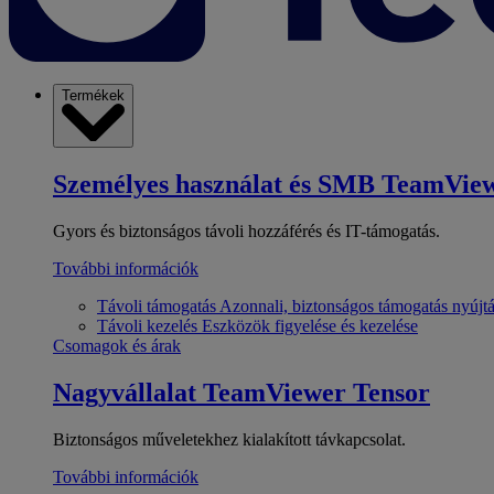
Termékek
Személyes használat és SMB
TeamView
Gyors és biztonságos távoli hozzáférés és IT-támogatás.
További információk
Távoli támogatás
Azonnali, biztonságos támogatás nyújt
Távoli kezelés
Eszközök figyelése és kezelése
Csomagok és árak
Nagyvállalat
TeamViewer Tensor
Biztonságos műveletekhez kialakított távkapcsolat.
További információk