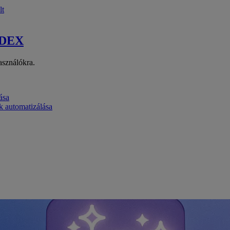
lt
 DEX
asználókra.
ása
k automatizálása