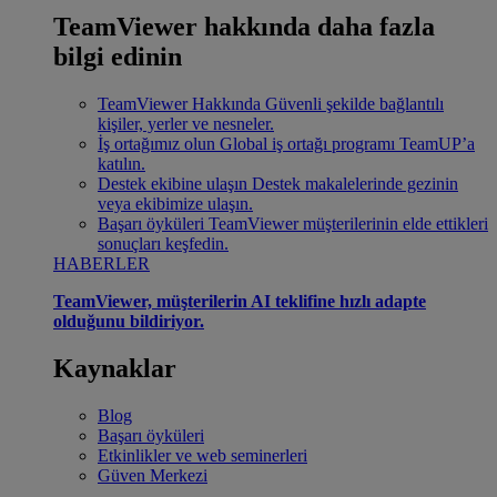
TeamViewer hakkında daha fazla
bilgi edinin
TeamViewer Hakkında
Güvenli şekilde bağlantılı
kişiler, yerler ve nesneler.
İş ortağımız olun
Global iş ortağı programı TeamUP’a
katılın.
Destek ekibine ulaşın
Destek makalelerinde gezinin
veya ekibimize ulaşın.
Başarı öyküleri
TeamViewer müşterilerinin elde ettikleri
sonuçları keşfedin.
HABERLER
TeamViewer, müşterilerin AI teklifine hızlı adapte
olduğunu bildiriyor.
Kaynaklar
Blog
Başarı öyküleri
Etkinlikler ve web seminerleri
Güven Merkezi