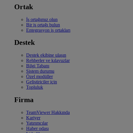
Ortak
İş ortağımız olun
Bir iş ortağı bulun
Entegrasyon iş ortakları
Destek
Destek ekibine ulaşın
Rehberler ve kılavuzlar
Bilgi Tabanı
Sistem durumu
Özel modüller
Geliştiriciler için
Topluluk
Firma
TeamViewer Hakkında
Kariyer
Yatırımcılar
Haber odası