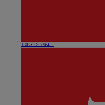
中国 - 中⽂（简体）