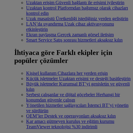
Uzaktan erişim
Güvenli bağlantı ile erişimi iyileştirin
Uzaktan kontrol
Platformdan bağımsız olarak cihazları
kontrol edin
Uzak masaüstü
Üretkenliği istediğiniz yerden geliştirin
LAN’da uyandırma
Uzak cihaz aktivasyonunu
etkinleştirin
Ekran paylaşma
Gerçek zamanlı görsel iletişim
Smart Service
Satış sonrası hizmetleri aksaksız kılın
İhtiyaca göre
Farklı ekipler için
popüler çözümler
Kişisel kullanım
Cihazlara her yerden erişin
Küçük işletmeler
Uzaktan erişimi ve desteği basitleştirin
Büyük işletmeler
Kurumsal BT’yi genişletin ve güvenli
kılın
Serbest çalışanlar ve dijital göçebeler
Herhangi bir
konumdan güvenle çalışın
Yönetilen hizmetler sağlayıcıları
İstemci BT’yi yönetin
ve sürdürün
OEM’ler
Destek ve operasyonları aksaksız kılın
Kar amacı gütmeyen kuruluş ve eğitim kurumu
TeamViewer teknolojisi %30 indirimli