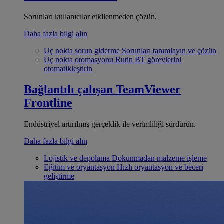
Sorunları kullanıcılar etkilenmeden çözün.
Daha fazla bilgi alın
Uç nokta sorun giderme
Sorunları tanımlayın ve çözün
Uç nokta otomasyonu
Rutin BT görevlerini
otomatikleştirin
Bağlantılı çalışan
TeamViewer
Frontline
Endüstriyel artırılmış gerçeklik ile verimliliği sürdürün.
Daha fazla bilgi alın
Lojistik ve depolama
Dokunmadan malzeme işleme
Eğitim ve oryantasyon
Hızlı oryantasyon ve beceri
geliştirme