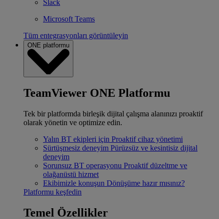
Slack
Microsoft Teams
Tüm entegrasyonları görüntüleyin
ONE platformu
TeamViewer ONE Platformu
Tek bir platformda birleşik dijital çalışma alanınızı proaktif
olarak yönetin ve optimize edin.
Yalın BT ekipleri için
Proaktif cihaz yönetimi
Sürtüşmesiz deneyim
Pürüzsüz ve kesintisiz dijital
deneyim
Sorunsuz BT operasyonu
Proaktif düzeltme ve
olağanüstü hizmet
Ekibimizle konuşun
Dönüşüme hazır mısınız?
Platformu keşfedin
Temel Özellikler