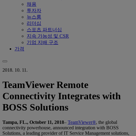
채용
투자자
뉴스룸
리더십
스포츠 파트너십
지속 가능성 및 CSR
기업 지배 구조
가격
2018. 10. 11.
TeamViewer Remote
Connectivity Integrates with
BOSS Solutions
Tampa, FL., October 11, 2018
–
TeamViewer®
, the global
connectivity powerhouse, announced integration with BOSS
Solutions, a leading provider of IT Service Management solutions,