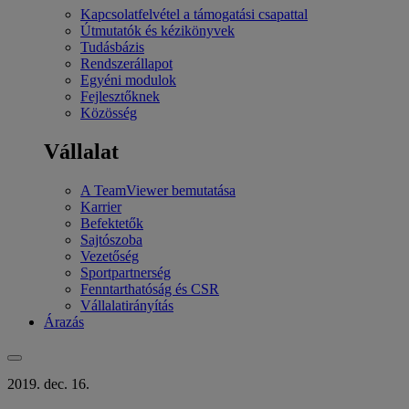
Kapcsolatfelvétel a támogatási csapattal
Útmutatók és kézikönyvek
Tudásbázis
Rendszerállapot
Egyéni modulok
Fejlesztőknek
Közösség
Vállalat
A TeamViewer bemutatása
Karrier
Befektetők
Sajtószoba
Vezetőség
Sportpartnerség
Fenntarthatóság és CSR
Vállalatirányítás
Árazás
2019. dec. 16.