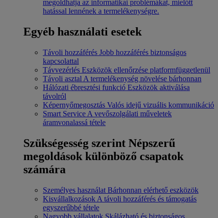
megoldhatja az informatikai problémákat, mielőtt
hatással lennének a termelékenységre.
Egyéb használati esetek
Távoli hozzáférés
Jobb hozzáférés biztonságos
kapcsolattal
Távvezérlés
Eszközök ellenőrzése platformfüggetlenül
Távoli asztal
A termelékenység növelése bárhonnan
Hálózati ébresztési funkció
Eszközök aktiválása
távolról
Képernyőmegosztás
Valós idejű vizuális kommunikáció
Smart Service
A vevőszolgálati műveletek
áramvonalassá tétele
Szükségesség szerint
Népszerű
megoldások különböző csapatok
számára
Személyes használat
Bárhonnan elérhető eszközök
Kisvállalkozások
A távoli hozzáférés és támogatás
egyszerűbbé tétele
Nagyobb vállalatok
Skálázható és biztonságos