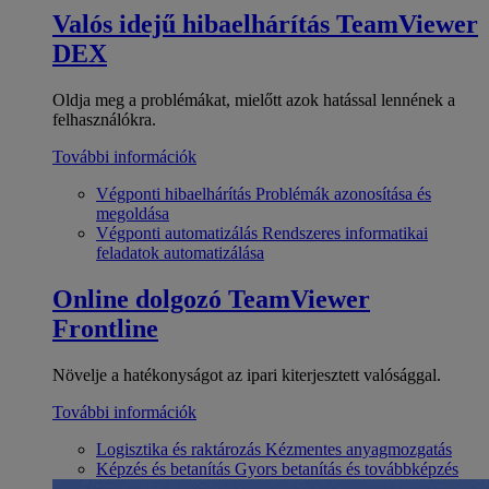
Valós idejű hibaelhárítás
TeamViewer
DEX
Oldja meg a problémákat, mielőtt azok hatással lennének a
felhasználókra.
További információk
Végponti hibaelhárítás
Problémák azonosítása és
megoldása
Végponti automatizálás
Rendszeres informatikai
feladatok automatizálása
Online dolgozó
TeamViewer
Frontline
Növelje a hatékonyságot az ipari kiterjesztett valósággal.
További információk
Logisztika és raktározás
Kézmentes anyagmozgatás
Képzés és betanítás
Gyors betanítás és továbbképzés