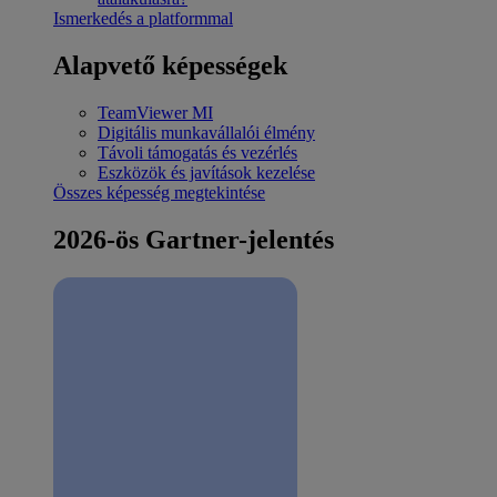
Ismerkedés a platformmal
Alapvető képességek
TeamViewer MI
Digitális munkavállalói élmény
Távoli támogatás és vezérlés
Eszközök és javítások kezelése
Összes képesség megtekintése
2026-ös Gartner-jelentés