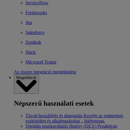
ServiceNow
Freshworks
Jira
Salesforce
Zendesk
Slack
Microsoft Teams
Az összes integráció megtekintése
Megoldások
Népszerű használati esetek
Távoli hozzáférés és támogatás
Kezelje az embereket,
eszközöket és alkalmazásokat – bárhonnan.
Digitális munkavállalói élmény (DEX)
Proaktívan