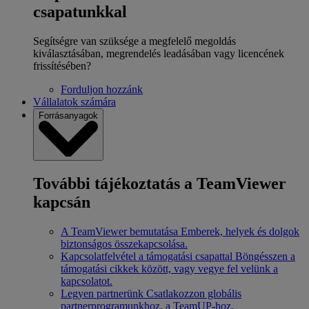
csapatunkkal
Segítségre van szüksége a megfelelő megoldás
kiválasztásában, megrendelés leadásában vagy licencének
frissítésében?
Forduljon hozzánk
Vállalatok számára
Forrásanyagok
További tájékoztatás a TeamViewer
kapcsán
A TeamViewer bemutatása
Emberek, helyek és dolgok
biztonságos összekapcsolása.
Kapcsolatfelvétel a támogatási csapattal
Böngésszen a
támogatási cikkek között, vagy vegye fel velünk a
kapcsolatot.
Legyen partnerünk
Csatlakozzon globális
partnerprogramunkhoz, a TeamUP-hoz.