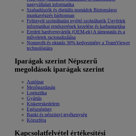
nagyvállalati informatika
Szabadúszók és digitális nomádok
Biztonságos
munkavégzés bárhonnan
Felügyelt szolgáltatást nyújtó szolgáltatók
Ügyfelek
informatikai rendszerének kezelése és karbantartása
Eredeti hardvergyártók (OEM-ek)
A támogatás és a
műveletek racionalizálása
Nonprofit és oktatás
30% kedvezmény a TeamViewer
technológiára
Iparágak szerint
Népszerű
megoldások iparágak szerint
Autóipar
Mezőgazdaság
Logisztika
Gyártás
Kiskereskedelem
Egészségügy
Banki és pénzügyi tevékenység
Közszféra
Kapcsolatfelvétel értékesítési