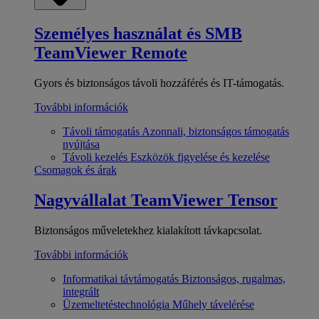
Személyes használat és SMB
TeamViewer Remote
Gyors és biztonságos távoli hozzáférés és IT-támogatás.
További információk
Távoli támogatás
Azonnali, biztonságos támogatás
nyújtása
Távoli kezelés
Eszközök figyelése és kezelése
Csomagok és árak
Nagyvállalat
TeamViewer Tensor
Biztonságos műveletekhez kialakított távkapcsolat.
További információk
Informatikai távtámogatás
Biztonságos, rugalmas,
integrált
Üzemeltetéstechnológia
Műhely távelérése