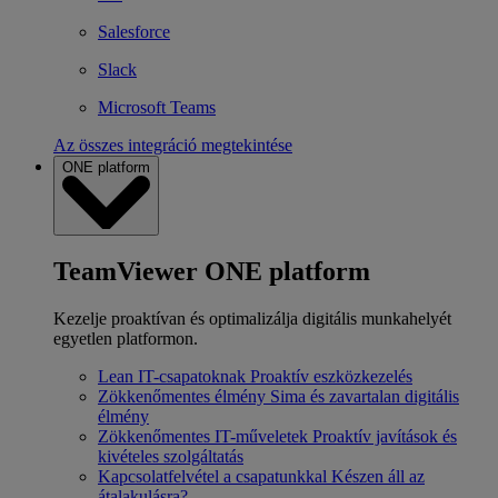
Salesforce
Slack
Microsoft Teams
Az összes integráció megtekintése
ONE platform
TeamViewer ONE platform
Kezelje proaktívan és optimalizálja digitális munkahelyét
egyetlen platformon.
Lean IT-csapatoknak
Proaktív eszközkezelés
Zökkenőmentes élmény
Sima és zavartalan digitális
élmény
Zökkenőmentes IT-műveletek
Proaktív javítások és
kivételes szolgáltatás
Kapcsolatfelvétel a csapatunkkal
Készen áll az
átalakulásra?