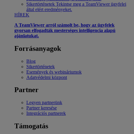
Sikertörténetek
Tekintse meg a TeamViewer ügyfelei
által elért eredményeket.
HÍREK
A TeamViewer arról számolt be, hogy az ügyfelek
gyorsan elfogadták mesterséges intelligencia alapú
ajánlatukat.
Forrásanyagok
Blog
Sikertörténetek
Események és webináriumok
Adatvédelmi központ
Partner
Legyen partnerünk
Partner keresése
Integrációs partnerek
Támogatás