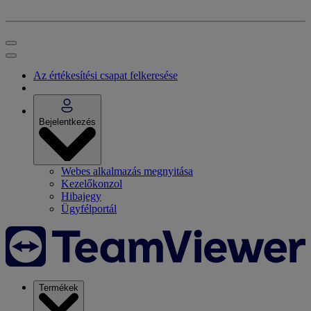
Az értékesítési csapat felkeresése
Bejelentkezés
Webes alkalmazás megnyitása
Kezelőkonzol
Hibajegy
Ügyfélportál
Termékek