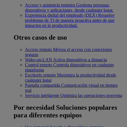
Acceso y asistencia remotos
Gestiona personas,
dispositivos y aplicaciones, desde cualquier lugar.
Experiencia digital del empleado (DEX)
Resuelve
problemas de TI de manera proactiva antes de que
impacten en la productividad.
Otros casos de uso
Acceso remoto
Mejora el acceso con conexiones
seguras
Wake-on-LAN
Activa dispositivos a distancia
Control remoto
Controla dispositivos en cualquier
plataforma
Escritorio remoto
Maximiza la productividad desde
cualquier lugar
Pantalla compartida
Comunicación visual en tiempo
real
Servicio inteligente
Optimiza las operaciones posventa
Por necesidad
Soluciones populares
para diferentes equipos