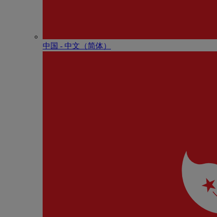
中国 - 中⽂（简体）