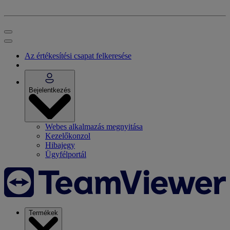
Az értékesítési csapat felkeresése
Bejelentkezés
Webes alkalmazás megnyitása
Kezelőkonzol
Hibajegy
Ügyfélportál
Termékek