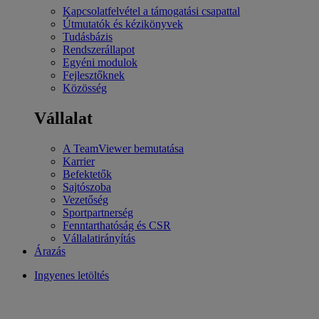
Kapcsolatfelvétel a támogatási csapattal
Útmutatók és kézikönyvek
Tudásbázis
Rendszerállapot
Egyéni modulok
Fejlesztőknek
Közösség
Vállalat
A TeamViewer bemutatása
Karrier
Befektetők
Sajtószoba
Vezetőség
Sportpartnerség
Fenntarthatóság és CSR
Vállalatirányítás
Árazás
Ingyenes letöltés