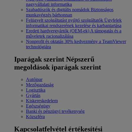
nagyvállalati informatika
Szabadúszók és digitális nomádok
Biztonságos
munkavégzés bárhonnan
Felügyelt szolgáltatást nyújtó szolgáltatók
Ügyfelek
informatikai rendszerének kezelése és karbantartása
Eredeti hardvergyártók (OEM-ek)
A támogatás és a
műveletek racionalizálása
Nonprofit és oktatás
30% kedvezmény a TeamViewer
technológiára
Iparágak szerint
Népszerű
megoldások iparágak szerint
Autóipar
Mezőgazdaság
Logisztika
Gyártás
Kiskereskedelem
Egészségügy
Banki és pénzügyi tevékenység
Közszféra
Kapcsolatfelvétel értékesítési