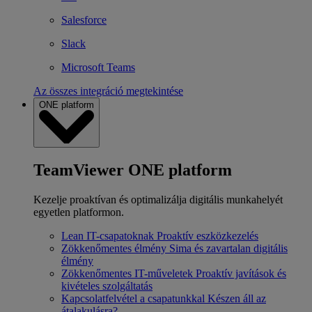
Salesforce
Slack
Microsoft Teams
Az összes integráció megtekintése
ONE platform
TeamViewer ONE platform
Kezelje proaktívan és optimalizálja digitális munkahelyét
egyetlen platformon.
Lean IT-csapatoknak
Proaktív eszközkezelés
Zökkenőmentes élmény
Sima és zavartalan digitális
élmény
Zökkenőmentes IT-műveletek
Proaktív javítások és
kivételes szolgáltatás
Kapcsolatfelvétel a csapatunkkal
Készen áll az
átalakulásra?