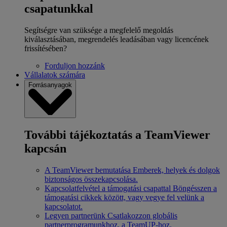
csapatunkkal
Segítségre van szüksége a megfelelő megoldás
kiválasztásában, megrendelés leadásában vagy licencének
frissítésében?
Forduljon hozzánk
Vállalatok számára
Forrásanyagok
További tájékoztatás a TeamViewer
kapcsán
A TeamViewer bemutatása
Emberek, helyek és dolgok
biztonságos összekapcsolása.
Kapcsolatfelvétel a támogatási csapattal
Böngésszen a
támogatási cikkek között, vagy vegye fel velünk a
kapcsolatot.
Legyen partnerünk
Csatlakozzon globális
partnerprogramunkhoz, a TeamUP-hoz.