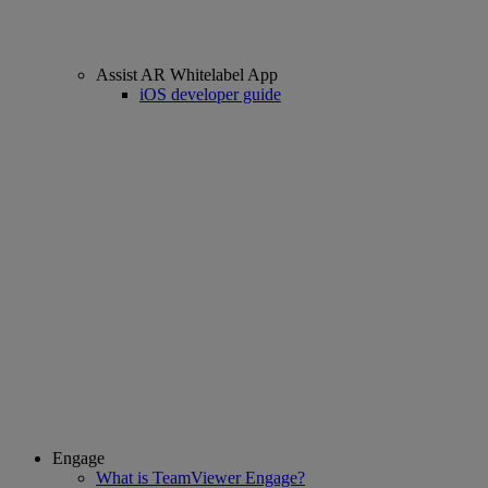
Assist AR Whitelabel App
iOS developer guide
Engage
What is TeamViewer Engage?