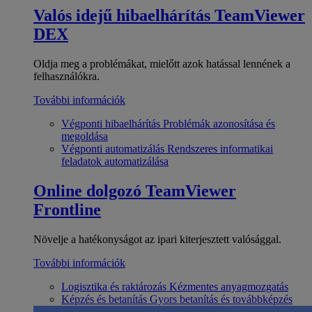
Valós idejű hibaelhárítás
TeamViewer
DEX
Oldja meg a problémákat, mielőtt azok hatással lennének a
felhasználókra.
További információk
Végponti hibaelhárítás
Problémák azonosítása és
megoldása
Végponti automatizálás
Rendszeres informatikai
feladatok automatizálása
Online dolgozó
TeamViewer
Frontline
Növelje a hatékonyságot az ipari kiterjesztett valósággal.
További információk
Logisztika és raktározás
Kézmentes anyagmozgatás
Képzés és betanítás
Gyors betanítás és továbbképzés