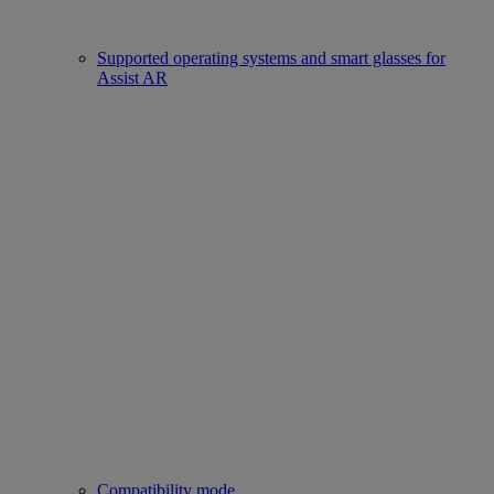
Supported operating systems and smart glasses for
Assist AR
Compatibility mode