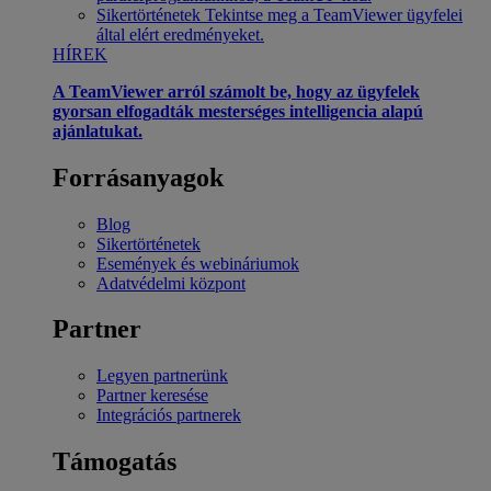
Sikertörténetek
Tekintse meg a TeamViewer ügyfelei
által elért eredményeket.
HÍREK
A TeamViewer arról számolt be, hogy az ügyfelek
gyorsan elfogadták mesterséges intelligencia alapú
ajánlatukat.
Forrásanyagok
Blog
Sikertörténetek
Események és webináriumok
Adatvédelmi központ
Partner
Legyen partnerünk
Partner keresése
Integrációs partnerek
Támogatás