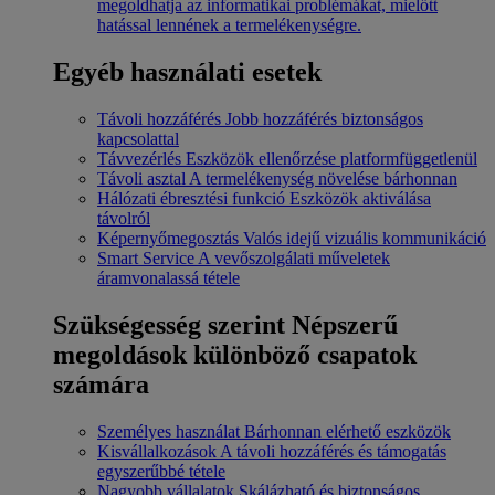
megoldhatja az informatikai problémákat, mielőtt
hatással lennének a termelékenységre.
Egyéb használati esetek
Távoli hozzáférés
Jobb hozzáférés biztonságos
kapcsolattal
Távvezérlés
Eszközök ellenőrzése platformfüggetlenül
Távoli asztal
A termelékenység növelése bárhonnan
Hálózati ébresztési funkció
Eszközök aktiválása
távolról
Képernyőmegosztás
Valós idejű vizuális kommunikáció
Smart Service
A vevőszolgálati műveletek
áramvonalassá tétele
Szükségesség szerint
Népszerű
megoldások különböző csapatok
számára
Személyes használat
Bárhonnan elérhető eszközök
Kisvállalkozások
A távoli hozzáférés és támogatás
egyszerűbbé tétele
Nagyobb vállalatok
Skálázható és biztonságos