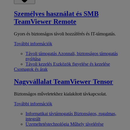
Személyes használat és SMB
TeamViewer Remote
Gyors és biztonságos távoli hozzáférés és IT-támogatás.
További információk
Távoli támogatás
Azonnali, biztonságos támogatás
nyújtása
Távoli kezelés
Eszközök figyelése és kezelése
Csomagok és árak
Nagyvállalat
TeamViewer Tensor
Biztonságos műveletekhez kialakított távkapcsolat.
További információk
Informatikai távtámogatás
Biztonságos, rugalmas,
integrált
Üzemeltetéstechnológia
Műhely távelérése