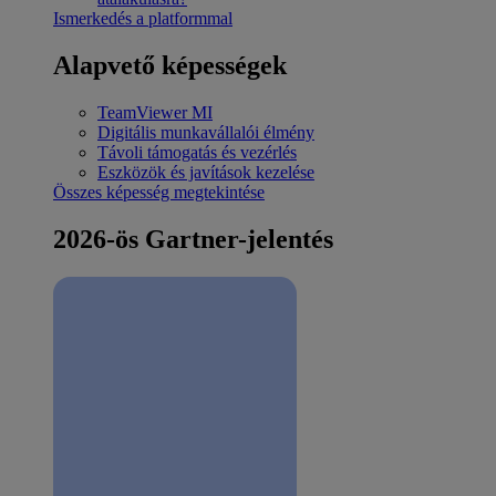
Ismerkedés a platformmal
Alapvető képességek
TeamViewer MI
Digitális munkavállalói élmény
Távoli támogatás és vezérlés
Eszközök és javítások kezelése
Összes képesség megtekintése
2026-ös Gartner-jelentés