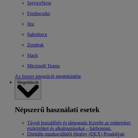
ServiceNow
Freshworks
Jira
Salesforce
Zendesk
Slack
Microsoft Teams
Az összes integráció megtekintése
Megoldások
Népszerű használati esetek
Távoli hozzáférés és támogatás
Kezelje az embereket,
eszközöket és alkalmazásokat – bárhonnan.
Digitális munkavállalói élmény (DEX)
Proaktívan