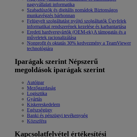
nagyvállalati informatika
Szabadúszók és digitális nomádok
Biztonságos
munkavégzés bárhonnan
Felügyelt szolgáltatást nyújtó szolgáltatók
Ügyfelek
informatikai rendszerének kezelése és karbantartása
Eredeti hardvergyártók (OEM-ek)
A támogatás és a
műveletek racionalizálása
Nonprofit és oktatás
30% kedvezmény a TeamViewer
technológiára
Iparágak szerint
Népszerű
megoldások iparágak szerint
Autóipar
Mezőgazdaság
Logisztika
Gyártás
Kiskereskedelem
Egészségügy
Banki és pénzügyi tevékenység
Közszféra
Kapcsolatfelvétel értékesítési