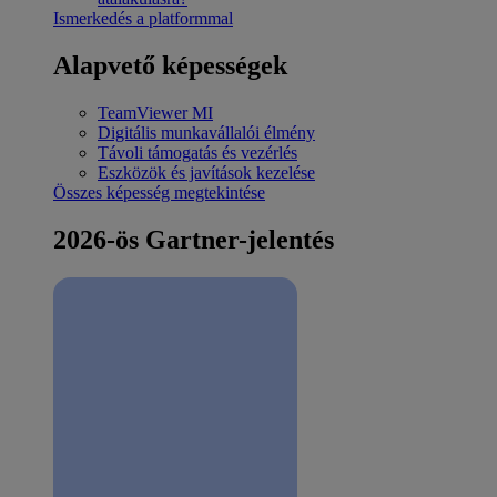
Ismerkedés a platformmal
Alapvető képességek
TeamViewer MI
Digitális munkavállalói élmény
Távoli támogatás és vezérlés
Eszközök és javítások kezelése
Összes képesség megtekintése
2026-ös Gartner-jelentés