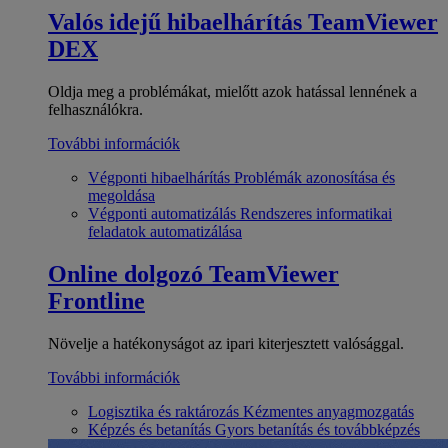
Valós idejű hibaelhárítás
TeamViewer
DEX
Oldja meg a problémákat, mielőtt azok hatással lennének a
felhasználókra.
További információk
Végponti hibaelhárítás
Problémák azonosítása és
megoldása
Végponti automatizálás
Rendszeres informatikai
feladatok automatizálása
Online dolgozó
TeamViewer
Frontline
Növelje a hatékonyságot az ipari kiterjesztett valósággal.
További információk
Logisztika és raktározás
Kézmentes anyagmozgatás
Képzés és betanítás
Gyors betanítás és továbbképzés