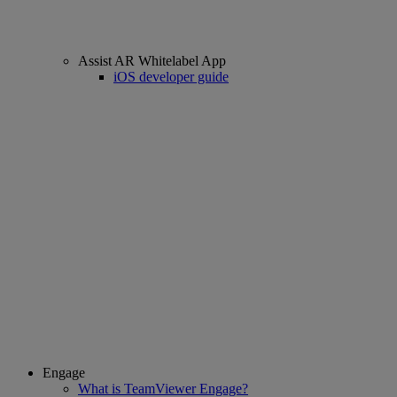
Assist AR Whitelabel App
iOS developer guide
Engage
What is TeamViewer Engage?