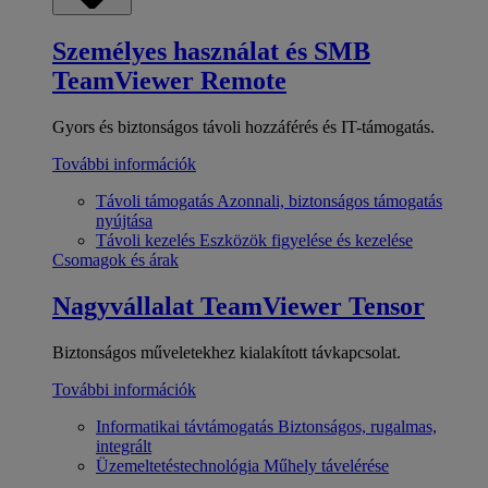
Személyes használat és SMB
TeamViewer Remote
Gyors és biztonságos távoli hozzáférés és IT-támogatás.
További információk
Távoli támogatás
Azonnali, biztonságos támogatás
nyújtása
Távoli kezelés
Eszközök figyelése és kezelése
Csomagok és árak
Nagyvállalat
TeamViewer Tensor
Biztonságos műveletekhez kialakított távkapcsolat.
További információk
Informatikai távtámogatás
Biztonságos, rugalmas,
integrált
Üzemeltetéstechnológia
Műhely távelérése