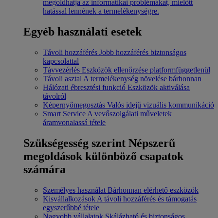
megoldhatja az informatikai problémákat, mielőtt
hatással lennének a termelékenységre.
Egyéb használati esetek
Távoli hozzáférés
Jobb hozzáférés biztonságos
kapcsolattal
Távvezérlés
Eszközök ellenőrzése platformfüggetlenül
Távoli asztal
A termelékenység növelése bárhonnan
Hálózati ébresztési funkció
Eszközök aktiválása
távolról
Képernyőmegosztás
Valós idejű vizuális kommunikáció
Smart Service
A vevőszolgálati műveletek
áramvonalassá tétele
Szükségesség szerint
Népszerű
megoldások különböző csapatok
számára
Személyes használat
Bárhonnan elérhető eszközök
Kisvállalkozások
A távoli hozzáférés és támogatás
egyszerűbbé tétele
Nagyobb vállalatok
Skálázható és biztonságos