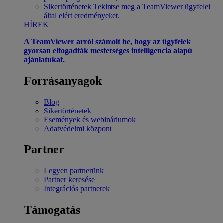
Sikertörténetek
Tekintse meg a TeamViewer ügyfelei
által elért eredményeket.
HÍREK
A TeamViewer arról számolt be, hogy az ügyfelek
gyorsan elfogadták mesterséges intelligencia alapú
ajánlatukat.
Forrásanyagok
Blog
Sikertörténetek
Események és webináriumok
Adatvédelmi központ
Partner
Legyen partnerünk
Partner keresése
Integrációs partnerek
Támogatás