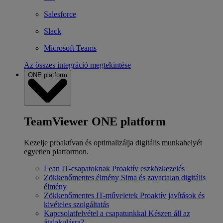
Salesforce
Slack
Microsoft Teams
Az összes integráció megtekintése
ONE platform
TeamViewer ONE platform
Kezelje proaktívan és optimalizálja digitális munkahelyét
egyetlen platformon.
Lean IT-csapatoknak
Proaktív eszközkezelés
Zökkenőmentes élmény
Sima és zavartalan digitális
élmény
Zökkenőmentes IT-műveletek
Proaktív javítások és
kivételes szolgáltatás
Kapcsolatfelvétel a csapatunkkal
Készen áll az
átalakulásra?