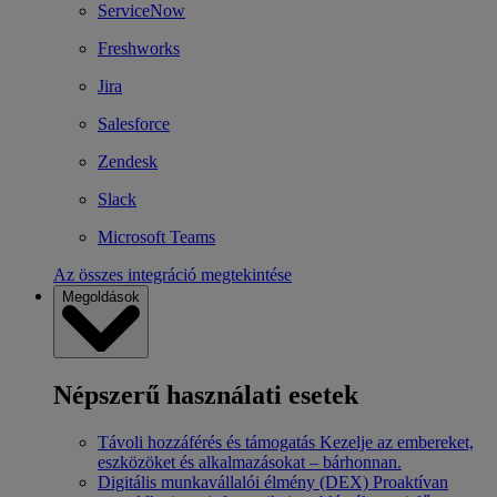
ServiceNow
Freshworks
Jira
Salesforce
Zendesk
Slack
Microsoft Teams
Az összes integráció megtekintése
Megoldások
Népszerű használati esetek
Távoli hozzáférés és támogatás
Kezelje az embereket,
eszközöket és alkalmazásokat – bárhonnan.
Digitális munkavállalói élmény (DEX)
Proaktívan