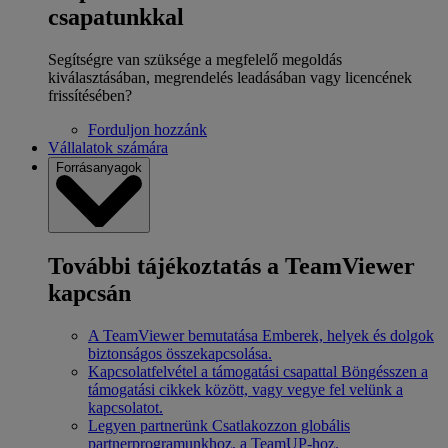
csapatunkkal
Segítségre van szüksége a megfelelő megoldás
kiválasztásában, megrendelés leadásában vagy licencének
frissítésében?
Forduljon hozzánk
Vállalatok számára
Forrásanyagok
További tájékoztatás a TeamViewer
kapcsán
A TeamViewer bemutatása
Emberek, helyek és dolgok
biztonságos összekapcsolása.
Kapcsolatfelvétel a támogatási csapattal
Böngésszen a
támogatási cikkek között, vagy vegye fel velünk a
kapcsolatot.
Legyen partnerünk
Csatlakozzon globális
partnerprogramunkhoz, a TeamUP-hoz.