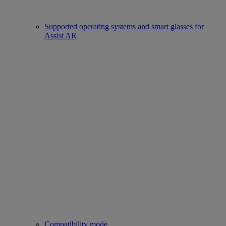
Supported operating systems and smart glasses for
Assist AR
Compatibility mode