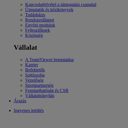
Kapcsolatfelvétel a támogatási csapattal
Útmutatók és kézikönyvek
Tudásbázis
Rendszerállapot
Egyéni modulok
Fejlesztőknek
Közösség
Vállalat
A TeamViewer bemutatása
Karrier
Befektetők
Sajtószoba
Vezetőség
Sportpartnerség
Fenntarthatóság és CSR
Vállalatirányítás
Árazás
Ingyenes letöltés