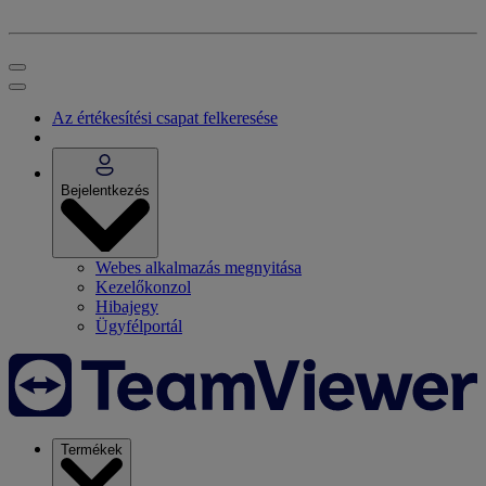
Az értékesítési csapat felkeresése
Bejelentkezés
Webes alkalmazás megnyitása
Kezelőkonzol
Hibajegy
Ügyfélportál
Termékek