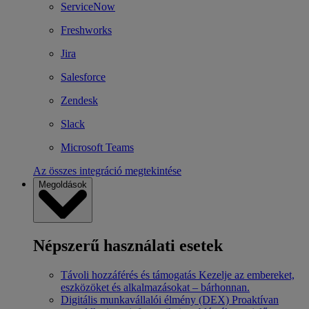
ServiceNow
Freshworks
Jira
Salesforce
Zendesk
Slack
Microsoft Teams
Az összes integráció megtekintése
Megoldások
Népszerű használati esetek
Távoli hozzáférés és támogatás
Kezelje az embereket,
eszközöket és alkalmazásokat – bárhonnan.
Digitális munkavállalói élmény (DEX)
Proaktívan