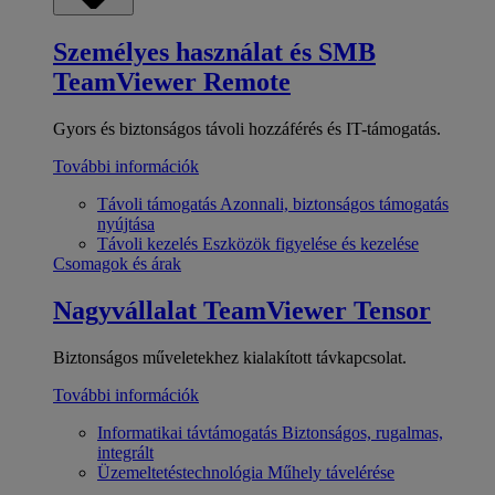
Személyes használat és SMB
TeamViewer Remote
Gyors és biztonságos távoli hozzáférés és IT-támogatás.
További információk
Távoli támogatás
Azonnali, biztonságos támogatás
nyújtása
Távoli kezelés
Eszközök figyelése és kezelése
Csomagok és árak
Nagyvállalat
TeamViewer Tensor
Biztonságos műveletekhez kialakított távkapcsolat.
További információk
Informatikai távtámogatás
Biztonságos, rugalmas,
integrált
Üzemeltetéstechnológia
Műhely távelérése