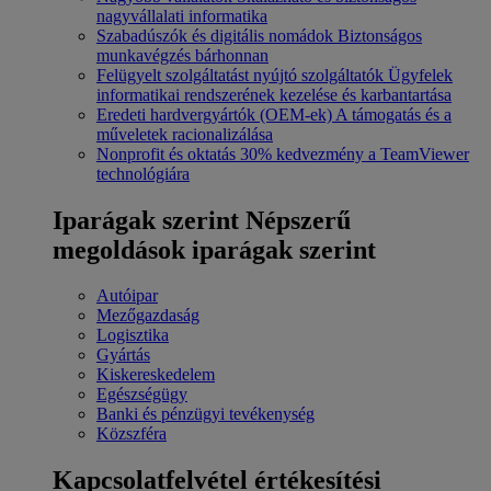
nagyvállalati informatika
Szabadúszók és digitális nomádok
Biztonságos
munkavégzés bárhonnan
Felügyelt szolgáltatást nyújtó szolgáltatók
Ügyfelek
informatikai rendszerének kezelése és karbantartása
Eredeti hardvergyártók (OEM-ek)
A támogatás és a
műveletek racionalizálása
Nonprofit és oktatás
30% kedvezmény a TeamViewer
technológiára
Iparágak szerint
Népszerű
megoldások iparágak szerint
Autóipar
Mezőgazdaság
Logisztika
Gyártás
Kiskereskedelem
Egészségügy
Banki és pénzügyi tevékenység
Közszféra
Kapcsolatfelvétel értékesítési