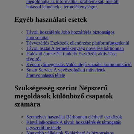
megoldhatja az informatikai problémákat, mielőtt
hatással lennének a termelékenységre.
Egyéb használati esetek
Távoli hozzáférés
Jobb hozzáférés biztonságos
kapcsolattal
Távvezérlés
Eszközök ellenőrzése platformfüggetlenül
Távoli asztal
A termelékenység növelése bárhonnan
Hálózati ébresztési funkció
Eszközök aktiválása
távolról
Képernyőmegosztás
Valós idejű vizuális kommunikáció
Smart Service
A vevőszolgálati műveletek
áramvonalassá tétele
Szükségesség szerint
Népszerű
megoldások különböző csapatok
számára
Személyes használat
Bárhonnan elérhető eszközök
Kisvállalkozások
A távoli hozzáférés és támogatás
egyszerűbbé tétele
Nagyobb vállalatok
Skálázható és biztonságos