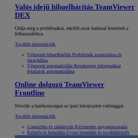
Valós idejű hibaelhárítás
TeamViewer
DEX
Oldja meg a problémákat, mielőtt azok hatással lennének a
felhasználókra.
További információk
Végponti hibaelhárítás
Problémák azonosítása és
megoldása
Végponti automatizálás
Rendszeres informatikai
feladatok automatizálása
Online dolgozó
TeamViewer
Frontline
Növelje a hatékonyságot az ipari kiterjesztett valósággal.
További információk
Logisztika és raktározás
Kézmentes anyagmozgatás
Képzés és betanítás
Gyors betanítás és továbbképzés