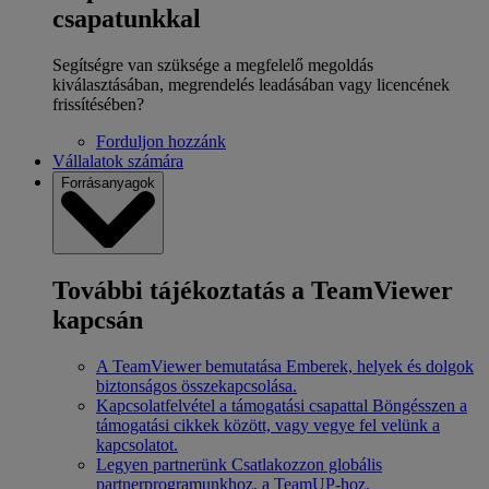
csapatunkkal
Segítségre van szüksége a megfelelő megoldás
kiválasztásában, megrendelés leadásában vagy licencének
frissítésében?
Forduljon hozzánk
Vállalatok számára
Forrásanyagok
További tájékoztatás a TeamViewer
kapcsán
A TeamViewer bemutatása
Emberek, helyek és dolgok
biztonságos összekapcsolása.
Kapcsolatfelvétel a támogatási csapattal
Böngésszen a
támogatási cikkek között, vagy vegye fel velünk a
kapcsolatot.
Legyen partnerünk
Csatlakozzon globális
partnerprogramunkhoz, a TeamUP-hoz.