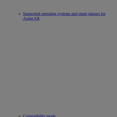
Supported operating systems and smart glasses for
Assist AR
Compatibility mode