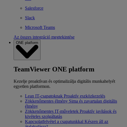
Salesforce
Slack
Microsoft Teams
Az összes integráció megtekintése
ONE platform
TeamViewer ONE platform
Kezelje proaktívan és optimalizálja digitális munkahelyét
egyetlen platformon.
Lean IT-csapatoknak
Proaktív eszközkezelés
Zökkenőmentes élmény
Sima és zavartalan digitális
élmény
Zökkenőmentes IT-műveletek
Proaktív javítások és
kivételes szolgáltatás
Kapcsolatfelvétel a csapatunkkal
Készen áll az
átalakulásra?