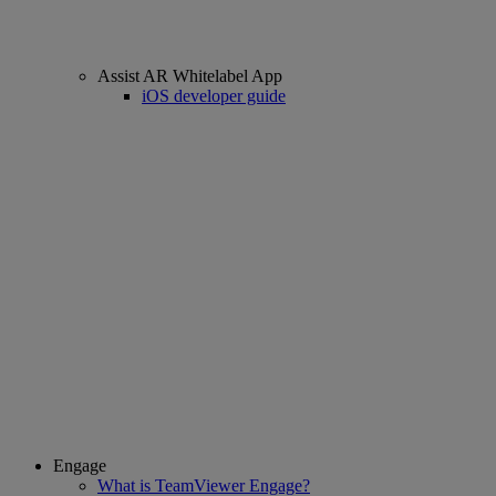
Assist AR Whitelabel App
iOS developer guide
Engage
What is TeamViewer Engage?