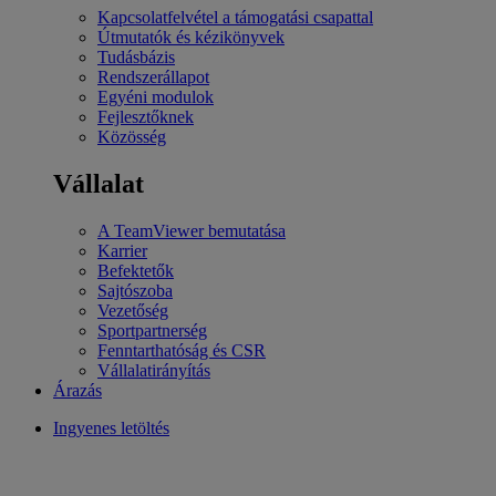
Kapcsolatfelvétel a támogatási csapattal
Útmutatók és kézikönyvek
Tudásbázis
Rendszerállapot
Egyéni modulok
Fejlesztőknek
Közösség
Vállalat
A TeamViewer bemutatása
Karrier
Befektetők
Sajtószoba
Vezetőség
Sportpartnerség
Fenntarthatóság és CSR
Vállalatirányítás
Árazás
Ingyenes letöltés