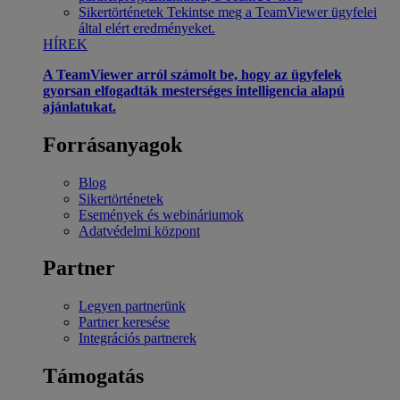
Sikertörténetek
Tekintse meg a TeamViewer ügyfelei
által elért eredményeket.
HÍREK
A TeamViewer arról számolt be, hogy az ügyfelek
gyorsan elfogadták mesterséges intelligencia alapú
ajánlatukat.
Forrásanyagok
Blog
Sikertörténetek
Események és webináriumok
Adatvédelmi központ
Partner
Legyen partnerünk
Partner keresése
Integrációs partnerek
Támogatás