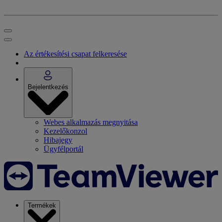
Az értékesítési csapat felkeresése
Bejelentkezés
Webes alkalmazás megnyitása
Kezelőkonzol
Hibajegy
Ügyfélportál
Termékek