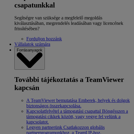
csapatunkkal
Segítségre van szüksége a megfelelő megoldás
kiválasztásában, megrendelés leadásában vagy licencének
frissítésében?
Forduljon hozzánk
Vállalatok számára
Forrásanyagok
További tájékoztatás a TeamViewer
kapcsán
A TeamViewer bemutatása
Emberek, helyek és dolgok
biztonságos összekapcsolása.
Kapcsolatfelvétel a támogatási csapattal
Böngésszen a
támogatási cikkek között, vagy vegye fel velünk a
kapcsolatot.
Legyen partnerünk
Csatlakozzon globális
partnerprogramunkhoz, a TeamUP-hoz.