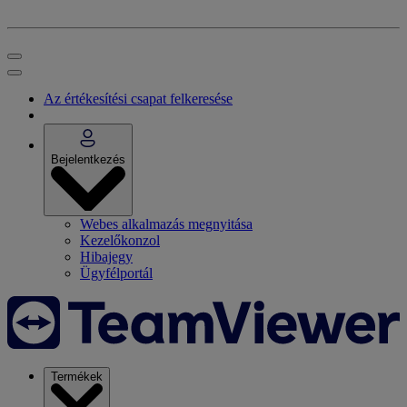
Az értékesítési csapat felkeresése
Bejelentkezés
Webes alkalmazás megnyitása
Kezelőkonzol
Hibajegy
Ügyfélportál
Termékek