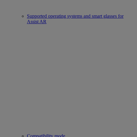
Supported operating systems and smart glasses for
Assist AR
Compatibility mode