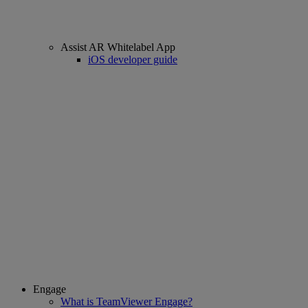
Assist AR Whitelabel App
iOS developer guide
Engage
What is TeamViewer Engage?