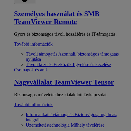
Személyes használat és SMB
TeamViewer Remote
Gyors és biztonságos távoli hozzáférés és IT-támogatás.
További információk
Távoli támogatás
Azonnali, biztonságos támogatás
nyújtása
Távoli kezelés
Eszközök figyelése és kezelése
Csomagok és árak
Nagyvállalat
TeamViewer Tensor
Biztonságos műveletekhez kialakított távkapcsolat.
További információk
Informatikai távtámogatás
Biztonságos, rugalmas,
integrált
Üzemeltetéstechnológia
Műhely távelérése