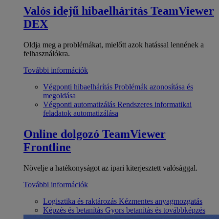
Valós idejű hibaelhárítás
TeamViewer
DEX
Oldja meg a problémákat, mielőtt azok hatással lennének a
felhasználókra.
További információk
Végponti hibaelhárítás
Problémák azonosítása és
megoldása
Végponti automatizálás
Rendszeres informatikai
feladatok automatizálása
Online dolgozó
TeamViewer
Frontline
Növelje a hatékonyságot az ipari kiterjesztett valósággal.
További információk
Logisztika és raktározás
Kézmentes anyagmozgatás
Képzés és betanítás
Gyors betanítás és továbbképzés