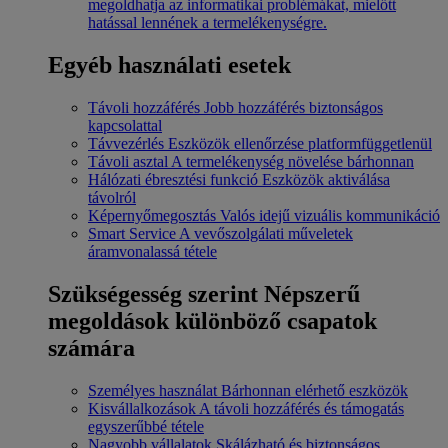
megoldhatja az informatikai problémákat, mielőtt
hatással lennének a termelékenységre.
Egyéb használati esetek
Távoli hozzáférés
Jobb hozzáférés biztonságos
kapcsolattal
Távvezérlés
Eszközök ellenőrzése platformfüggetlenül
Távoli asztal
A termelékenység növelése bárhonnan
Hálózati ébresztési funkció
Eszközök aktiválása
távolról
Képernyőmegosztás
Valós idejű vizuális kommunikáció
Smart Service
A vevőszolgálati műveletek
áramvonalassá tétele
Szükségesség szerint
Népszerű
megoldások különböző csapatok
számára
Személyes használat
Bárhonnan elérhető eszközök
Kisvállalkozások
A távoli hozzáférés és támogatás
egyszerűbbé tétele
Nagyobb vállalatok
Skálázható és biztonságos