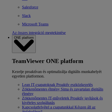
Salesforce
Slack
Microsoft Teams
Az összes integráció megtekintése
ONE platform
TeamViewer ONE platform
Kezelje proaktívan és optimalizálja digitális munkahelyét
egyetlen platformon.
Lean IT-csapatoknak
Proaktív eszközkezelés
Zökkenőmentes élmény
Sima és zavartalan digitális
élmény
Zökkenőmentes IT-műveletek
Proaktív javítások és
kivételes szolgáltatás
Kapcsolatfelvétel a csapatunkkal
Készen áll az
átalakulásra?