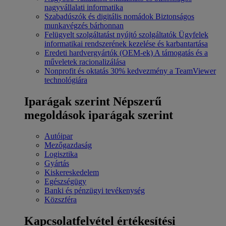
nagyvállalati informatika
Szabadúszók és digitális nomádok
Biztonságos
munkavégzés bárhonnan
Felügyelt szolgáltatást nyújtó szolgáltatók
Ügyfelek
informatikai rendszerének kezelése és karbantartása
Eredeti hardvergyártók (OEM-ek)
A támogatás és a
műveletek racionalizálása
Nonprofit és oktatás
30% kedvezmény a TeamViewer
technológiára
Iparágak szerint
Népszerű
megoldások iparágak szerint
Autóipar
Mezőgazdaság
Logisztika
Gyártás
Kiskereskedelem
Egészségügy
Banki és pénzügyi tevékenység
Közszféra
Kapcsolatfelvétel értékesítési