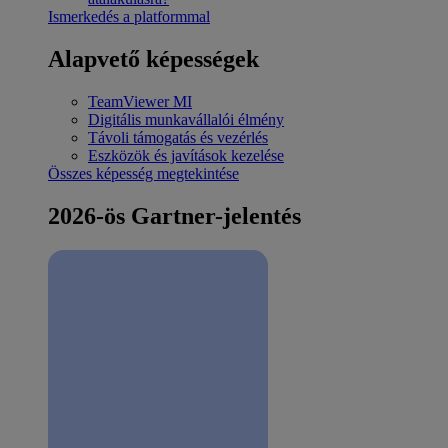
Ismerkedés a platformmal
Alapvető képességek
TeamViewer MI
Digitális munkavállalói élmény
Távoli támogatás és vezérlés
Eszközök és javítások kezelése
Összes képesség megtekintése
2026-ös Gartner-jelentés