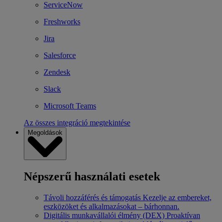
ServiceNow
Freshworks
Jira
Salesforce
Zendesk
Slack
Microsoft Teams
Az összes integráció megtekintése
Megoldások
Népszerű használati esetek
Távoli hozzáférés és támogatás
Kezelje az embereket,
eszközöket és alkalmazásokat – bárhonnan.
Digitális munkavállalói élmény (DEX)
Proaktívan