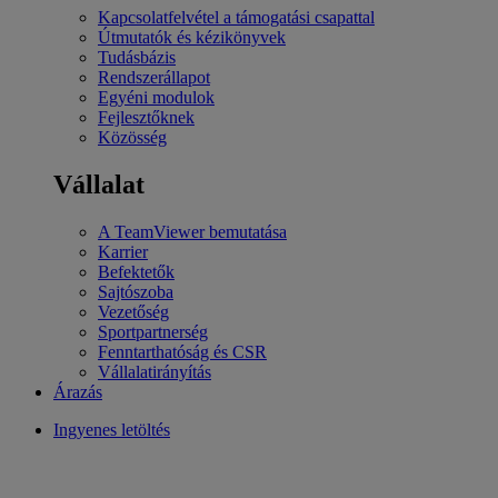
Kapcsolatfelvétel a támogatási csapattal
Útmutatók és kézikönyvek
Tudásbázis
Rendszerállapot
Egyéni modulok
Fejlesztőknek
Közösség
Vállalat
A TeamViewer bemutatása
Karrier
Befektetők
Sajtószoba
Vezetőség
Sportpartnerség
Fenntarthatóság és CSR
Vállalatirányítás
Árazás
Ingyenes letöltés