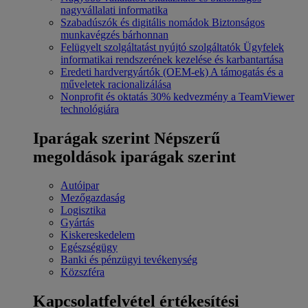
nagyvállalati informatika
Szabadúszók és digitális nomádok
Biztonságos
munkavégzés bárhonnan
Felügyelt szolgáltatást nyújtó szolgáltatók
Ügyfelek
informatikai rendszerének kezelése és karbantartása
Eredeti hardvergyártók (OEM-ek)
A támogatás és a
műveletek racionalizálása
Nonprofit és oktatás
30% kedvezmény a TeamViewer
technológiára
Iparágak szerint
Népszerű
megoldások iparágak szerint
Autóipar
Mezőgazdaság
Logisztika
Gyártás
Kiskereskedelem
Egészségügy
Banki és pénzügyi tevékenység
Közszféra
Kapcsolatfelvétel értékesítési