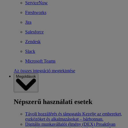
ServiceNow
Freshworks
Jira
Salesforce
Zendesk
Slack
Microsoft Teams
Az összes integráció megtekintése
Megoldások
Népszerű használati esetek
Távoli hozzáférés és támogatás
Kezelje az embereket,
eszközöket és alkalmazásokat – bárhonnan.
Digitális munkavállalói élmény (DEX)
Proaktívan