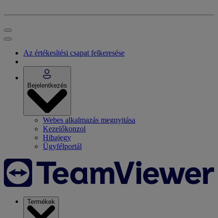
Az értékesítési csapat felkeresése
Bejelentkezés
Webes alkalmazás megnyitása
Kezelőkonzol
Hibajegy
Ügyfélportál
Termékek