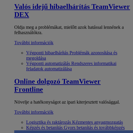
Valós idejű hibaelhárítás
TeamViewer
DEX
Oldja meg a problémákat, mielőtt azok hatással lennének a
felhasználókra.
További információk
Végponti hibaelhárítás
Problémák azonosítása és
megoldása
Végponti automatizálás
Rendszeres informatikai
feladatok automatizálása
Online dolgozó
TeamViewer
Frontline
Növelje a hatékonyságot az ipari kiterjesztett valósággal.
További információk
Logisztika és raktározás
Kézmentes anyagmozgatás
Képzés és betanítás
Gyors betanítás és továbbképzés