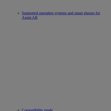
Supported operating systems and smart glasses for
Assist AR
Compatibility mode