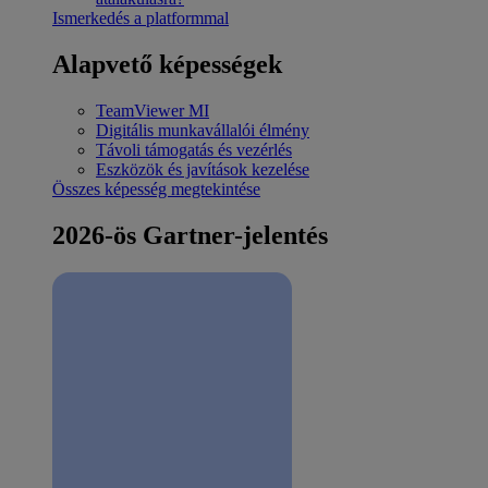
Ismerkedés a platformmal
Alapvető képességek
TeamViewer MI
Digitális munkavállalói élmény
Távoli támogatás és vezérlés
Eszközök és javítások kezelése
Összes képesség megtekintése
2026-ös Gartner-jelentés