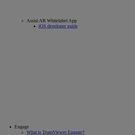
Assist AR Whitelabel App
iOS developer guide
Engage
What is TeamViewer Engage?