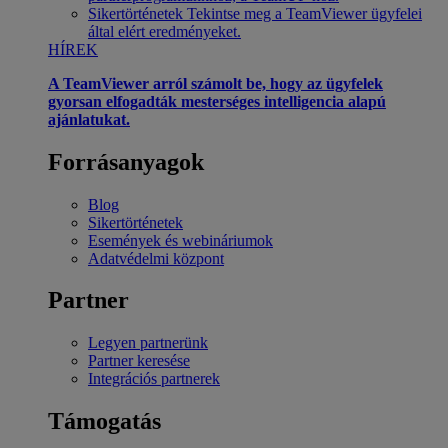
Sikertörténetek
Tekintse meg a TeamViewer ügyfelei
által elért eredményeket.
HÍREK
A TeamViewer arról számolt be, hogy az ügyfelek
gyorsan elfogadták mesterséges intelligencia alapú
ajánlatukat.
Forrásanyagok
Blog
Sikertörténetek
Események és webináriumok
Adatvédelmi központ
Partner
Legyen partnerünk
Partner keresése
Integrációs partnerek
Támogatás