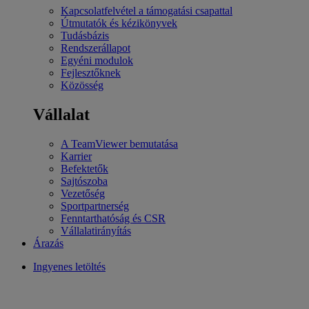
Kapcsolatfelvétel a támogatási csapattal
Útmutatók és kézikönyvek
Tudásbázis
Rendszerállapot
Egyéni modulok
Fejlesztőknek
Közösség
Vállalat
A TeamViewer bemutatása
Karrier
Befektetők
Sajtószoba
Vezetőség
Sportpartnerség
Fenntarthatóság és CSR
Vállalatirányítás
Árazás
Ingyenes letöltés