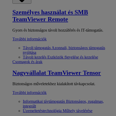
Személyes használat és SMB
TeamViewer Remote
Gyors és biztonságos távoli hozzáférés és IT-támogatás.
További információk
Távoli támogatás
Azonnali, biztonságos támogatás
nyújtása
Távoli kezelés
Eszközök figyelése és kezelése
Csomagok és árak
Nagyvállalat
TeamViewer Tensor
Biztonságos műveletekhez kialakított távkapcsolat.
További információk
Informatikai távtámogatás
Biztonságos, rugalmas,
integrált
Üzemeltetéstechnológia
Műhely távelérése