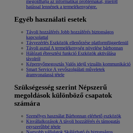
megoldhatja az informatikai problémákat, mielőtt
hatással lennének a termelékenységre.
Egyéb használati esetek
Távoli hozzáférés
Jobb hozzáférés biztonságos
kapcsolattal
Távvezérlés
Eszközök ellenőrzése platformfüggetlenül
Távoli asztal
A termelékenység növelése bárhonnan
Hálózati ébresztési funkció
Eszközök aktiválása
távolról
Képernyőmegosztás
Valós idejű vizuális kommunikáció
Smart Service
A vevőszolgálati műveletek
áramvonalassá tétele
Szükségesség szerint
Népszerű
megoldások különböző csapatok
számára
Személyes használat
Bárhonnan elérhető eszközök
Kisvállalkozások
A távoli hozzáférés és támogatás
egyszerűbbé tétele
Nagyobb vállalatok
Skálázható és biztonságos