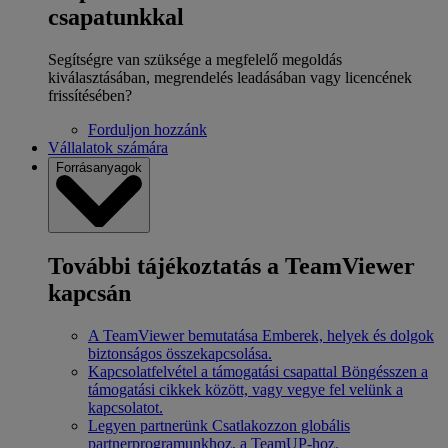
csapatunkkal
Segítségre van szüksége a megfelelő megoldás
kiválasztásában, megrendelés leadásában vagy licencének
frissítésében?
Forduljon hozzánk
Vállalatok számára
Forrásanyagok
További tájékoztatás a TeamViewer
kapcsán
A TeamViewer bemutatása
Emberek, helyek és dolgok
biztonságos összekapcsolása.
Kapcsolatfelvétel a támogatási csapattal
Böngésszen a
támogatási cikkek között, vagy vegye fel velünk a
kapcsolatot.
Legyen partnerünk
Csatlakozzon globális
partnerprogramunkhoz, a TeamUP-hoz.