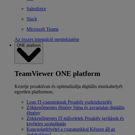
Salesforce
Slack
Microsoft Teams
Az összes integráció megtekintése
ONE platform
TeamViewer ONE platform
Kezelje proaktívan és optimalizálja digitális munkahelyét
egyetlen platformon.
Lean IT-csapatoknak
Proaktív eszközkezelés
Zökkenőmentes élmény
Sima és zavartalan digitális
élmény
Zökkenőmentes IT-műveletek
Proaktív javítások és
kivételes szolgáltatás
Kapcsolatfelvétel a csapatunkkal
Készen áll az
átalakulásra?