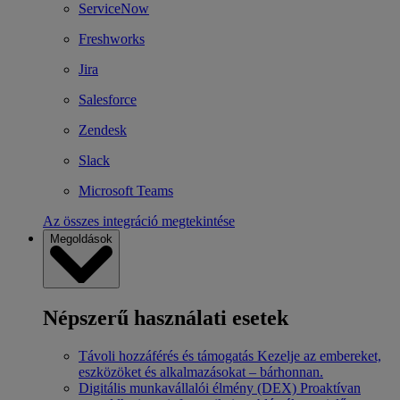
ServiceNow
Freshworks
Jira
Salesforce
Zendesk
Slack
Microsoft Teams
Az összes integráció megtekintése
Megoldások
Népszerű használati esetek
Távoli hozzáférés és támogatás
Kezelje az embereket,
eszközöket és alkalmazásokat – bárhonnan.
Digitális munkavállalói élmény (DEX)
Proaktívan