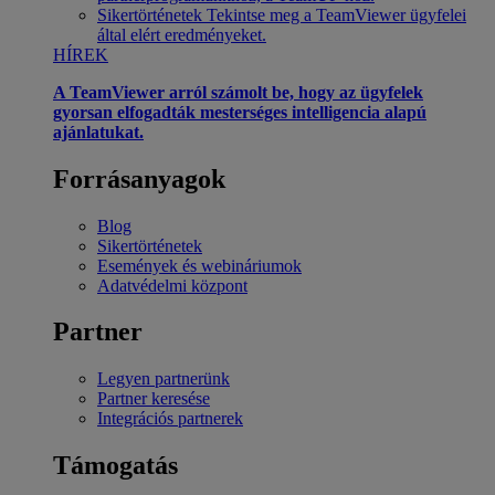
Sikertörténetek
Tekintse meg a TeamViewer ügyfelei
által elért eredményeket.
HÍREK
A TeamViewer arról számolt be, hogy az ügyfelek
gyorsan elfogadták mesterséges intelligencia alapú
ajánlatukat.
Forrásanyagok
Blog
Sikertörténetek
Események és webináriumok
Adatvédelmi központ
Partner
Legyen partnerünk
Partner keresése
Integrációs partnerek
Támogatás