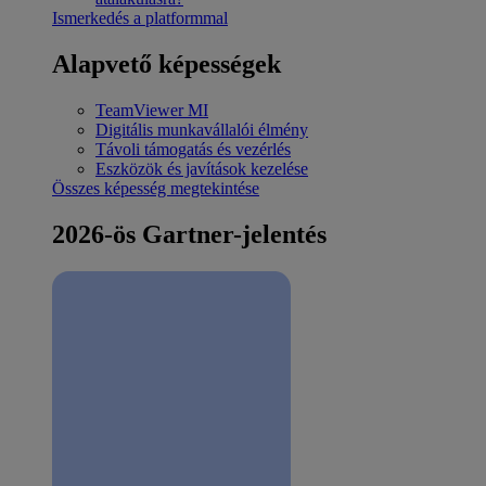
Ismerkedés a platformmal
Alapvető képességek
TeamViewer MI
Digitális munkavállalói élmény
Távoli támogatás és vezérlés
Eszközök és javítások kezelése
Összes képesség megtekintése
2026-ös Gartner-jelentés