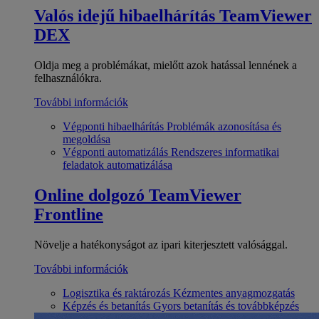
Valós idejű hibaelhárítás
TeamViewer
DEX
Oldja meg a problémákat, mielőtt azok hatással lennének a
felhasználókra.
További információk
Végponti hibaelhárítás
Problémák azonosítása és
megoldása
Végponti automatizálás
Rendszeres informatikai
feladatok automatizálása
Online dolgozó
TeamViewer
Frontline
Növelje a hatékonyságot az ipari kiterjesztett valósággal.
További információk
Logisztika és raktározás
Kézmentes anyagmozgatás
Képzés és betanítás
Gyors betanítás és továbbképzés