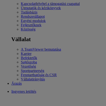
Kapcsolatfelvétel a támogatási csapattal
Útmutatók és kézikönyvek
Tudásbázis
Rendszerállapot
Egyéni modulok
Fejlesztőknek
Közösség
Vállalat
A TeamViewer bemutatása
Karrier
Befektetők
Sajtószoba
Vezetőség
Sportpartnerség
Fenntarthatóság és CSR
Vállalatirányítás
Árazás
Ingyenes letöltés