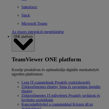
Salesforce
Slack
Microsoft Teams
Az összes integráció megtekintése
ONE platform
TeamViewer ONE platform
Kezelje proaktívan és optimalizálja digitális munkahelyét
egyetlen platformon.
Lean IT-csapatoknak
Proaktív eszközkezelés
Zökkenőmentes élmény
Sima és zavartalan digitális
élmény
Zökkenőmentes IT-műveletek
Proaktív javítások és
kivételes szolgáltatás
Kapcsolatfelvétel a csapatunkkal
Készen áll az
átalakulásra?