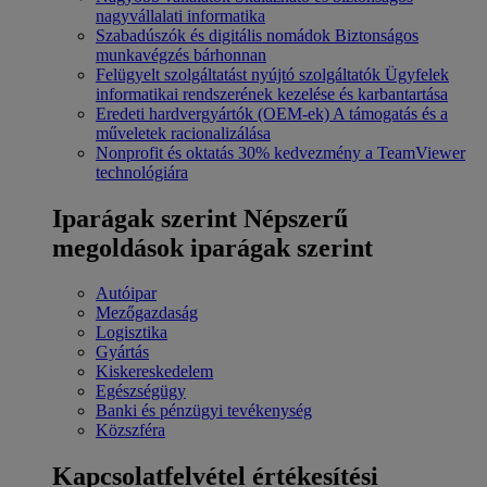
nagyvállalati informatika
Szabadúszók és digitális nomádok
Biztonságos
munkavégzés bárhonnan
Felügyelt szolgáltatást nyújtó szolgáltatók
Ügyfelek
informatikai rendszerének kezelése és karbantartása
Eredeti hardvergyártók (OEM-ek)
A támogatás és a
műveletek racionalizálása
Nonprofit és oktatás
30% kedvezmény a TeamViewer
technológiára
Iparágak szerint
Népszerű
megoldások iparágak szerint
Autóipar
Mezőgazdaság
Logisztika
Gyártás
Kiskereskedelem
Egészségügy
Banki és pénzügyi tevékenység
Közszféra
Kapcsolatfelvétel értékesítési