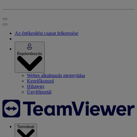
Az értékesítési csapat felkeresése
Bejelentkezés
Webes alkalmazás megnyitása
Kezelőkonzol
Hibajegy
Ügyfélportál
Termékek