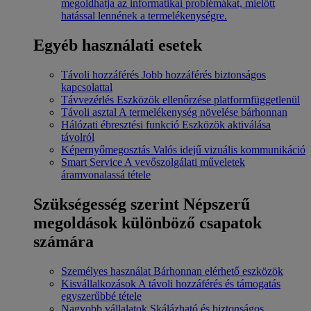
megoldhatja az informatikai problémákat, mielőtt
hatással lennének a termelékenységre.
Egyéb használati esetek
Távoli hozzáférés
Jobb hozzáférés biztonságos
kapcsolattal
Távvezérlés
Eszközök ellenőrzése platformfüggetlenül
Távoli asztal
A termelékenység növelése bárhonnan
Hálózati ébresztési funkció
Eszközök aktiválása
távolról
Képernyőmegosztás
Valós idejű vizuális kommunikáció
Smart Service
A vevőszolgálati műveletek
áramvonalassá tétele
Szükségesség szerint
Népszerű
megoldások különböző csapatok
számára
Személyes használat
Bárhonnan elérhető eszközök
Kisvállalkozások
A távoli hozzáférés és támogatás
egyszerűbbé tétele
Nagyobb vállalatok
Skálázható és biztonságos