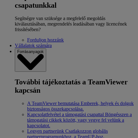
csapatunkkal
Segítségre van szüksége a megfelelő megoldás
kiválasztásában, megrendelés leadásában vagy licencének
frissítésében?
Forduljon hozzánk
Vállalatok számára
Forrásanyagok
További tájékoztatás a TeamViewer
kapcsán
A TeamViewer bemutatása
Emberek, helyek és dolgok
biztonságos összekapcsolása.
Kapcsolatfelvétel a támogatási csapattal
Böngésszen a
támogatási cikkek között, vagy vegye fel velünk a
kapcsolatot.
Legyen partnerünk
Csatlakozzon globális
partnerprogramunkhoz, a TeamUP-hoz.