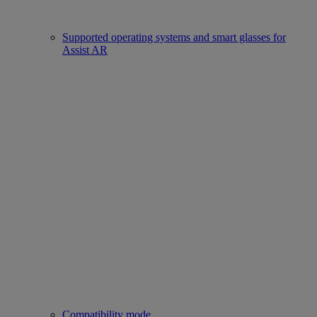
Supported operating systems and smart glasses for
Assist AR
Compatibility mode