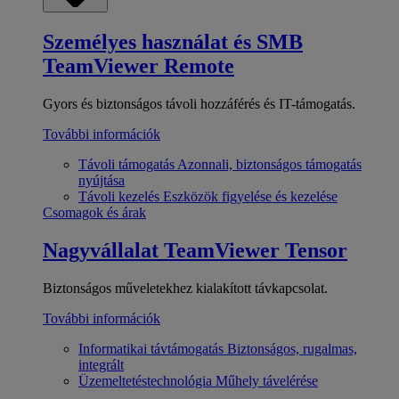
Személyes használat és SMB
TeamViewer Remote
Gyors és biztonságos távoli hozzáférés és IT-támogatás.
További információk
Távoli támogatás
Azonnali, biztonságos támogatás
nyújtása
Távoli kezelés
Eszközök figyelése és kezelése
Csomagok és árak
Nagyvállalat
TeamViewer Tensor
Biztonságos műveletekhez kialakított távkapcsolat.
További információk
Informatikai távtámogatás
Biztonságos, rugalmas,
integrált
Üzemeltetéstechnológia
Műhely távelérése