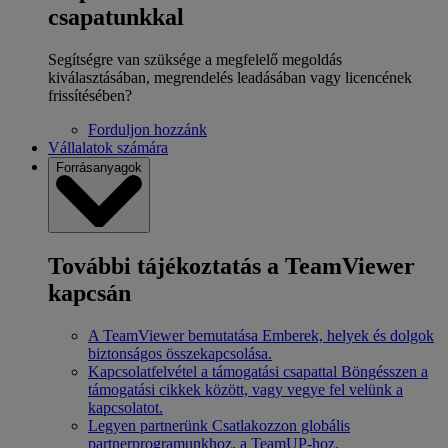
csapatunkkal
Segítségre van szüksége a megfelelő megoldás
kiválasztásában, megrendelés leadásában vagy licencének
frissítésében?
Forduljon hozzánk
Vállalatok számára
Forrásanyagok
További tájékoztatás a TeamViewer
kapcsán
A TeamViewer bemutatása
Emberek, helyek és dolgok
biztonságos összekapcsolása.
Kapcsolatfelvétel a támogatási csapattal
Böngésszen a
támogatási cikkek között, vagy vegye fel velünk a
kapcsolatot.
Legyen partnerünk
Csatlakozzon globális
partnerprogramunkhoz, a TeamUP-hoz.