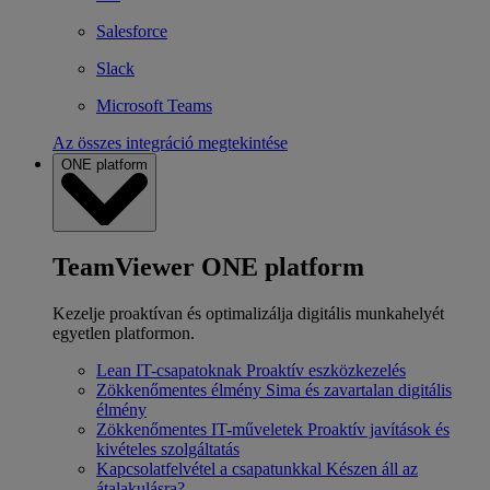
Salesforce
Slack
Microsoft Teams
Az összes integráció megtekintése
ONE platform
TeamViewer ONE platform
Kezelje proaktívan és optimalizálja digitális munkahelyét
egyetlen platformon.
Lean IT-csapatoknak
Proaktív eszközkezelés
Zökkenőmentes élmény
Sima és zavartalan digitális
élmény
Zökkenőmentes IT-műveletek
Proaktív javítások és
kivételes szolgáltatás
Kapcsolatfelvétel a csapatunkkal
Készen áll az
átalakulásra?