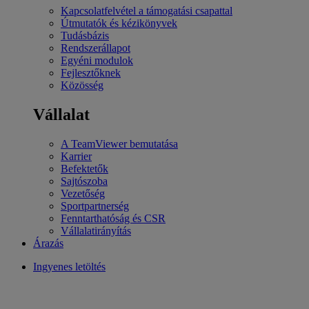
Kapcsolatfelvétel a támogatási csapattal
Útmutatók és kézikönyvek
Tudásbázis
Rendszerállapot
Egyéni modulok
Fejlesztőknek
Közösség
Vállalat
A TeamViewer bemutatása
Karrier
Befektetők
Sajtószoba
Vezetőség
Sportpartnerség
Fenntarthatóság és CSR
Vállalatirányítás
Árazás
Ingyenes letöltés