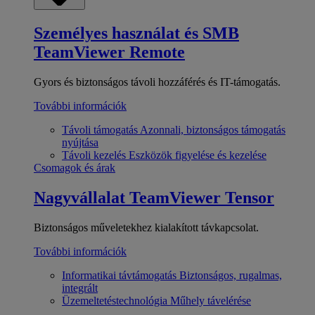
Személyes használat és SMB
TeamViewer Remote
Gyors és biztonságos távoli hozzáférés és IT-támogatás.
További információk
Távoli támogatás
Azonnali, biztonságos támogatás
nyújtása
Távoli kezelés
Eszközök figyelése és kezelése
Csomagok és árak
Nagyvállalat
TeamViewer Tensor
Biztonságos műveletekhez kialakított távkapcsolat.
További információk
Informatikai távtámogatás
Biztonságos, rugalmas,
integrált
Üzemeltetéstechnológia
Műhely távelérése