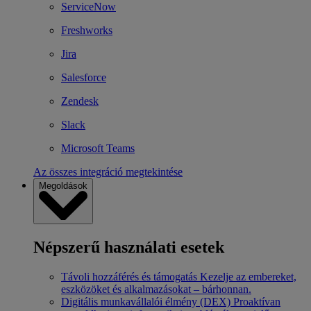
ServiceNow
Freshworks
Jira
Salesforce
Zendesk
Slack
Microsoft Teams
Az összes integráció megtekintése
Megoldások
Népszerű használati esetek
Távoli hozzáférés és támogatás
Kezelje az embereket,
eszközöket és alkalmazásokat – bárhonnan.
Digitális munkavállalói élmény (DEX)
Proaktívan