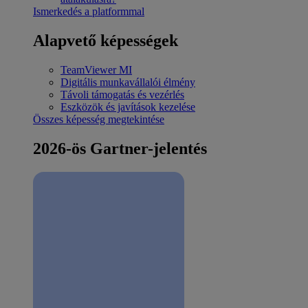
Ismerkedés a platformmal
Alapvető képességek
TeamViewer MI
Digitális munkavállalói élmény
Távoli támogatás és vezérlés
Eszközök és javítások kezelése
Összes képesség megtekintése
2026-ös Gartner-jelentés