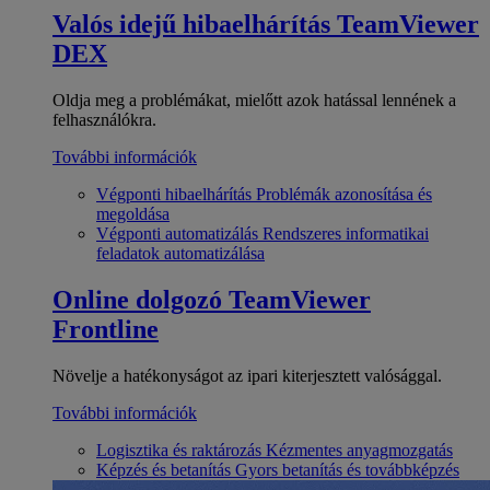
Valós idejű hibaelhárítás
TeamViewer
DEX
Oldja meg a problémákat, mielőtt azok hatással lennének a
felhasználókra.
További információk
Végponti hibaelhárítás
Problémák azonosítása és
megoldása
Végponti automatizálás
Rendszeres informatikai
feladatok automatizálása
Online dolgozó
TeamViewer
Frontline
Növelje a hatékonyságot az ipari kiterjesztett valósággal.
További információk
Logisztika és raktározás
Kézmentes anyagmozgatás
Képzés és betanítás
Gyors betanítás és továbbképzés