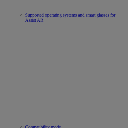
Supported operating systems and smart glasses for
Assist AR
Compatibility mode