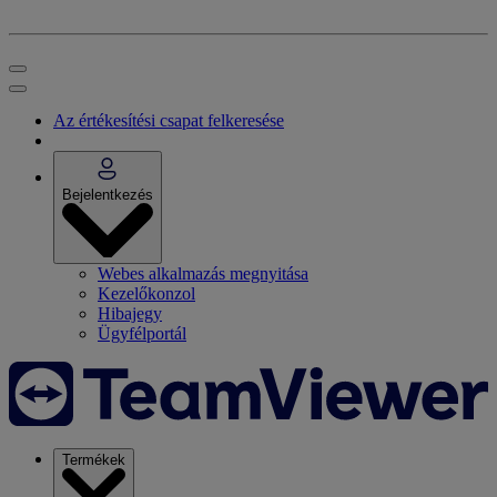
Az értékesítési csapat felkeresése
Bejelentkezés
Webes alkalmazás megnyitása
Kezelőkonzol
Hibajegy
Ügyfélportál
Termékek