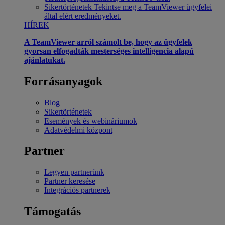
Sikertörténetek
Tekintse meg a TeamViewer ügyfelei
által elért eredményeket.
HÍREK
A TeamViewer arról számolt be, hogy az ügyfelek
gyorsan elfogadták mesterséges intelligencia alapú
ajánlatukat.
Forrásanyagok
Blog
Sikertörténetek
Események és webináriumok
Adatvédelmi központ
Partner
Legyen partnerünk
Partner keresése
Integrációs partnerek
Támogatás