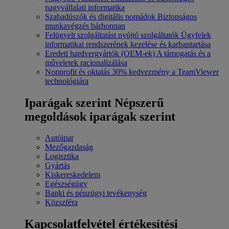
nagyvállalati informatika
Szabadúszók és digitális nomádok
Biztonságos
munkavégzés bárhonnan
Felügyelt szolgáltatást nyújtó szolgáltatók
Ügyfelek
informatikai rendszerének kezelése és karbantartása
Eredeti hardvergyártók (OEM-ek)
A támogatás és a
műveletek racionalizálása
Nonprofit és oktatás
30% kedvezmény a TeamViewer
technológiára
Iparágak szerint
Népszerű
megoldások iparágak szerint
Autóipar
Mezőgazdaság
Logisztika
Gyártás
Kiskereskedelem
Egészségügy
Banki és pénzügyi tevékenység
Közszféra
Kapcsolatfelvétel értékesítési