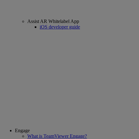
Assist AR Whitelabel App
iOS developer guide
Engage
What is TeamViewer Engage?