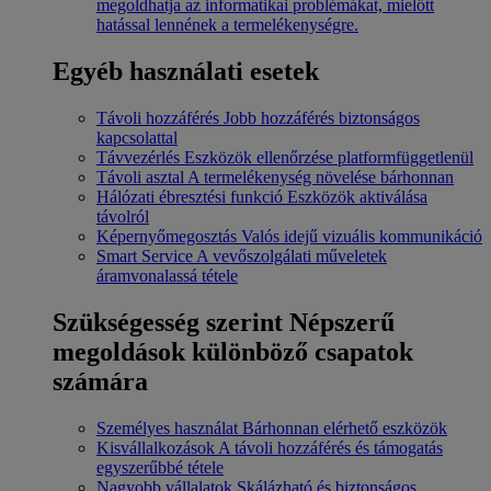
megoldhatja az informatikai problémákat, mielőtt
hatással lennének a termelékenységre.
Egyéb használati esetek
Távoli hozzáférés
Jobb hozzáférés biztonságos
kapcsolattal
Távvezérlés
Eszközök ellenőrzése platformfüggetlenül
Távoli asztal
A termelékenység növelése bárhonnan
Hálózati ébresztési funkció
Eszközök aktiválása
távolról
Képernyőmegosztás
Valós idejű vizuális kommunikáció
Smart Service
A vevőszolgálati műveletek
áramvonalassá tétele
Szükségesség szerint
Népszerű
megoldások különböző csapatok
számára
Személyes használat
Bárhonnan elérhető eszközök
Kisvállalkozások
A távoli hozzáférés és támogatás
egyszerűbbé tétele
Nagyobb vállalatok
Skálázható és biztonságos