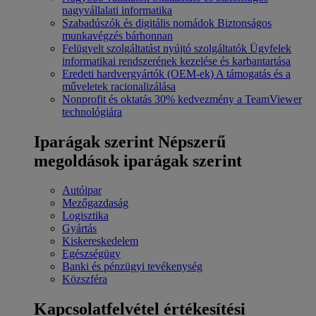
nagyvállalati informatika
Szabadúszók és digitális nomádok
Biztonságos
munkavégzés bárhonnan
Felügyelt szolgáltatást nyújtó szolgáltatók
Ügyfelek
informatikai rendszerének kezelése és karbantartása
Eredeti hardvergyártók (OEM-ek)
A támogatás és a
műveletek racionalizálása
Nonprofit és oktatás
30% kedvezmény a TeamViewer
technológiára
Iparágak szerint
Népszerű
megoldások iparágak szerint
Autóipar
Mezőgazdaság
Logisztika
Gyártás
Kiskereskedelem
Egészségügy
Banki és pénzügyi tevékenység
Közszféra
Kapcsolatfelvétel értékesítési