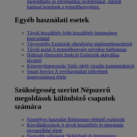
megoldhatja az informatikai problémákat, mielőtt
hatással lennének a termelékenységre.
Egyéb használati esetek
Távoli hozzáférés
Jobb hozzáférés biztonságos
kapcsolattal
Távvezérlés
Eszközök ellenőrzése platformfüggetlenül
Távoli asztal
A termelékenység növelése bárhonnan
Hálózati ébresztési funkció
Eszközök aktiválása
távolról
Képernyőmegosztás
Valós idejű vizuális kommunikáció
Smart Service
A vevőszolgálati műveletek
áramvonalassá tétele
Szükségesség szerint
Népszerű
megoldások különböző csapatok
számára
Személyes használat
Bárhonnan elérhető eszközök
Kisvállalkozások
A távoli hozzáférés és támogatás
egyszerűbbé tétele
Nagyobb vállalatok
Skálázható és biztonságos