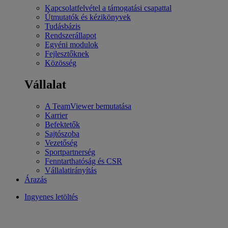
Kapcsolatfelvétel a támogatási csapattal
Útmutatók és kézikönyvek
Tudásbázis
Rendszerállapot
Egyéni modulok
Fejlesztőknek
Közösség
Vállalat
A TeamViewer bemutatása
Karrier
Befektetők
Sajtószoba
Vezetőség
Sportpartnerség
Fenntarthatóság és CSR
Vállalatirányítás
Árazás
Ingyenes letöltés