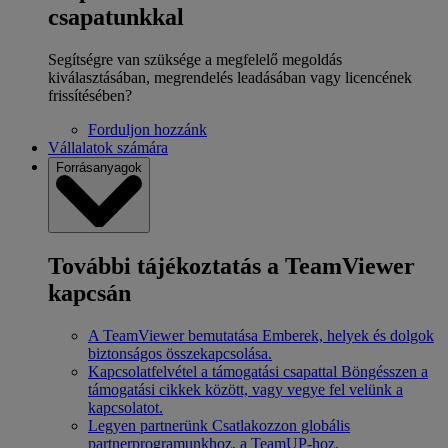
csapatunkkal
Segítségre van szüksége a megfelelő megoldás
kiválasztásában, megrendelés leadásában vagy licencének
frissítésében?
Forduljon hozzánk
Vállalatok számára
Forrásanyagok
További tájékoztatás a TeamViewer
kapcsán
A TeamViewer bemutatása
Emberek, helyek és dolgok
biztonságos összekapcsolása.
Kapcsolatfelvétel a támogatási csapattal
Böngésszen a
támogatási cikkek között, vagy vegye fel velünk a
kapcsolatot.
Legyen partnerünk
Csatlakozzon globális
partnerprogramunkhoz, a TeamUP-hoz.