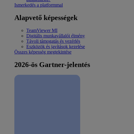
Ismerkedés a platformmal
Alapvető képességek
TeamViewer MI
Digitális munkavállalói élmény
Távoli támogatás és vezérlés
Eszközök és javítások kezelése
Összes képesség megtekintése
2026-ös Gartner-jelentés