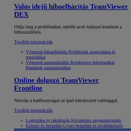
Valós idejű hibaelhárítás
TeamViewer
DEX
Oldja meg a problémákat, mielőtt azok hatással lennének a
felhasználókra.
További információk
Végponti hibaelhárítás
Problémák azonosítása és
megoldása
Végponti automatizálás
Rendszeres informatikai
feladatok automatizálása
Online dolgozó
TeamViewer
Frontline
Növelje a hatékonyságot az ipari kiterjesztett valósággal.
További információk
Logisztika és raktározás
Kézmentes anyagmozgatás
Képzés és betanítás
Gyors betanítás és továbbképzés