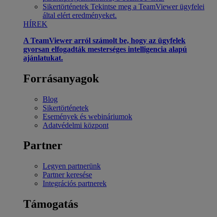
Sikertörténetek
Tekintse meg a TeamViewer ügyfelei
által elért eredményeket.
HÍREK
A TeamViewer arról számolt be, hogy az ügyfelek
gyorsan elfogadták mesterséges intelligencia alapú
ajánlatukat.
Forrásanyagok
Blog
Sikertörténetek
Események és webináriumok
Adatvédelmi központ
Partner
Legyen partnerünk
Partner keresése
Integrációs partnerek
Támogatás