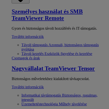
Személyes használat és SMB
TeamViewer Remote
Gyors és biztonságos távoli hozzáférés és IT-támogatás.
További információk
Távoli támogatás
Azonnali, biztonságos támogatás
nyújtása
Távoli kezelés
Eszközök figyelése és kezelése
Csomagok és árak
Nagyvállalat
TeamViewer Tensor
Biztonságos műveletekhez kialakított távkapcsolat.
További információk
Informatikai távtámogatás
Biztonságos, rugalmas,
integrált
Üzemeltetéstechnológia
Műhely távelérése