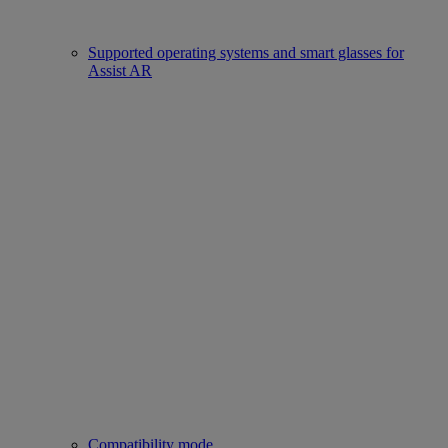
Supported operating systems and smart glasses for
Assist AR
Compatibility mode