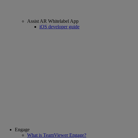
Assist AR Whitelabel App
iOS developer guide
Engage
What is TeamViewer Engage?