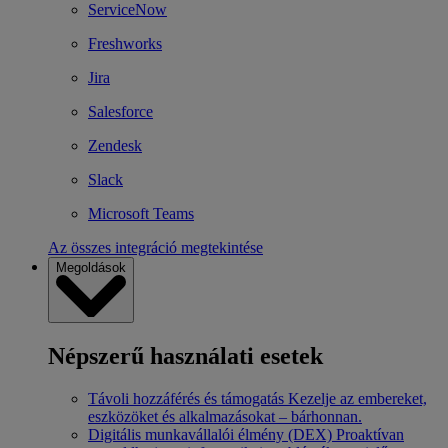
ServiceNow
Freshworks
Jira
Salesforce
Zendesk
Slack
Microsoft Teams
Az összes integráció megtekintése
Megoldások
Népszerű használati esetek
Távoli hozzáférés és támogatás
Kezelje az embereket,
eszközöket és alkalmazásokat – bárhonnan.
Digitális munkavállalói élmény (DEX)
Proaktívan