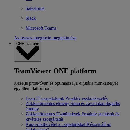
Salesforce
Slack
Microsoft Teams
Az összes integráció megtekintése
ONE platform
TeamViewer ONE platform
Kezelje proaktívan és optimalizálja digitális munkahelyét
egyetlen platformon.
Lean IT-csapatoknak
Proaktív eszközkezelés
Zökkenőmentes élmény
Sima és zavartalan digitális
élmény
Zökkenőmentes IT-műveletek
Proaktív javítások és
kivételes szolgáltatás
Kapcsolatfelvétel a csapatunkkal
Készen áll az
átalakulásra?