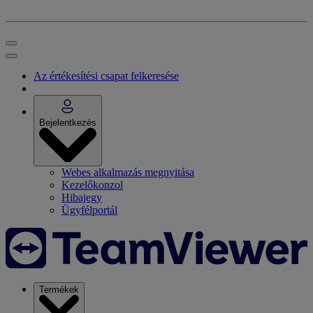
Az értékesítési csapat felkeresése
Bejelentkezés
Webes alkalmazás megnyitása
Kezelőkonzol
Hibajegy
Ügyfélportál
Termékek