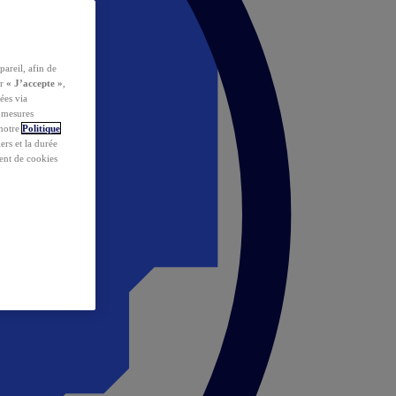
pareil, afin de
ur
« J’accepte »
,
ées via
s mesures
 notre
Politique
iers et la durée
ent de cookies