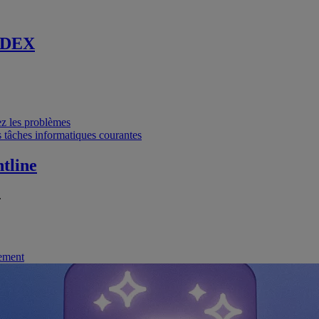
 DEX
vez les problèmes
 tâches informatiques courantes
tline
.
nement