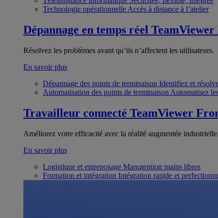
Téléassistance informatique
Sécurisée, flexible, intégrée
Technologie opérationnelle
Accès à distance à l’atelier
Dépannage en temps réel
TeamViewer
Résolvez les problèmes avant qu’ils n’affectent les utilisateurs.
En savoir plus
Dépannage des points de terminaison
Identifiez et résol
Automatisation des points de terminaison
Automatisez les
Travailleur connecté
TeamViewer Fron
Améliorez votre efficacité avec la réalité augmentée industrielle
En savoir plus
Logistique et entreposage
Manutention mains libres
Formation et intégration
Intégration rapide et perfection