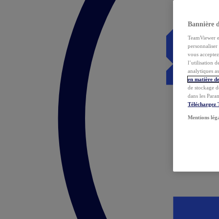
Bannière 
TeamViewer et 
personnaliser 
vous acceptez 
l’utilisation 
analytiques as
en matière de
de stockage d
dans les Para
Téléchargez
Mentions lég