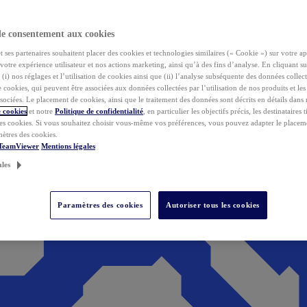
de consentement aux cookies
ses partenaires souhaitent placer des cookies et technologies similaires (« Cookie ») sur votre ap
votre expérience utilisateur et nos actions marketing, ainsi qu’à des fins d’analyse. En cliquant s
(i) nos réglages et l’utilisation de cookies ainsi que (ii) l’analyse subséquente des données collect
de cookies, qui peuvent être associées aux données collectées par l’utilisation de nos produits et le
sociées. Le placement de cookies, ainsi que le traitement des données sont décrits en détails dans
 cookies
et notre
Politique de confidentialité
, en particulier les objectifs précis, les destinataires t
es cookies. Si vous souhaitez choisir vous-même vos préférences, vous pouvez adapter le placem
mètres des cookies.
 TeamViewer
Mentions légales
ales
Paramètres des cookies
Autoriser tous les cookies