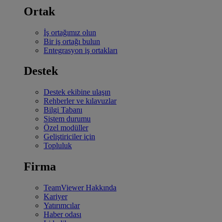
Ortak
İş ortağımız olun
Bir iş ortağı bulun
Entegrasyon iş ortakları
Destek
Destek ekibine ulaşın
Rehberler ve kılavuzlar
Bilgi Tabanı
Sistem durumu
Özel modüller
Geliştiriciler için
Topluluk
Firma
TeamViewer Hakkında
Kariyer
Yatırımcılar
Haber odası