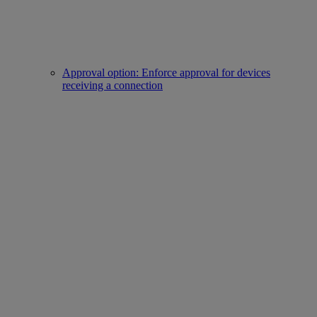
Approval option: Enforce approval for devices
receiving a connection