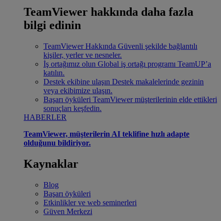
TeamViewer hakkında daha fazla
bilgi edinin
TeamViewer Hakkında
Güvenli şekilde bağlantılı
kişiler, yerler ve nesneler.
İş ortağımız olun
Global iş ortağı programı TeamUP’a
katılın.
Destek ekibine ulaşın
Destek makalelerinde gezinin
veya ekibimize ulaşın.
Başarı öyküleri
TeamViewer müşterilerinin elde ettikleri
sonuçları keşfedin.
HABERLER
TeamViewer, müşterilerin AI teklifine hızlı adapte
olduğunu bildiriyor.
Kaynaklar
Blog
Başarı öyküleri
Etkinlikler ve web seminerleri
Güven Merkezi