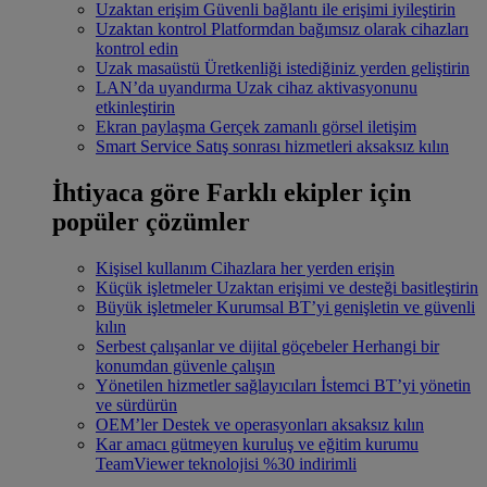
Uzaktan erişim
Güvenli bağlantı ile erişimi iyileştirin
Uzaktan kontrol
Platformdan bağımsız olarak cihazları
kontrol edin
Uzak masaüstü
Üretkenliği istediğiniz yerden geliştirin
LAN’da uyandırma
Uzak cihaz aktivasyonunu
etkinleştirin
Ekran paylaşma
Gerçek zamanlı görsel iletişim
Smart Service
Satış sonrası hizmetleri aksaksız kılın
İhtiyaca göre
Farklı ekipler için
popüler çözümler
Kişisel kullanım
Cihazlara her yerden erişin
Küçük işletmeler
Uzaktan erişimi ve desteği basitleştirin
Büyük işletmeler
Kurumsal BT’yi genişletin ve güvenli
kılın
Serbest çalışanlar ve dijital göçebeler
Herhangi bir
konumdan güvenle çalışın
Yönetilen hizmetler sağlayıcıları
İstemci BT’yi yönetin
ve sürdürün
OEM’ler
Destek ve operasyonları aksaksız kılın
Kar amacı gütmeyen kuruluş ve eğitim kurumu
TeamViewer teknolojisi %30 indirimli