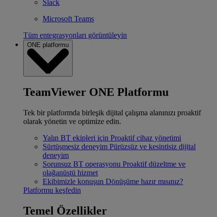
Slack
Microsoft Teams
Tüm entegrasyonları görüntüleyin
ONE platformu
TeamViewer ONE Platformu
Tek bir platformda birleşik dijital çalışma alanınızı proaktif
olarak yönetin ve optimize edin.
Yalın BT ekipleri için
Proaktif cihaz yönetimi
Sürtüşmesiz deneyim
Pürüzsüz ve kesintisiz dijital
deneyim
Sorunsuz BT operasyonu
Proaktif düzeltme ve
olağanüstü hizmet
Ekibimizle konuşun
Dönüşüme hazır mısınız?
Platformu keşfedin
Temel Özellikler