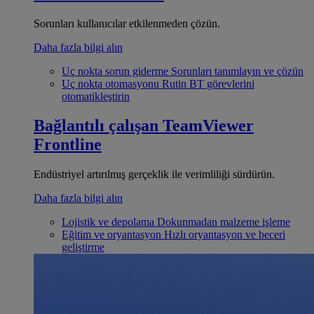
Sorunları kullanıcılar etkilenmeden çözün.
Daha fazla bilgi alın
Uç nokta sorun giderme
Sorunları tanımlayın ve çözün
Uç nokta otomasyonu
Rutin BT görevlerini
otomatikleştirin
Bağlantılı çalışan
TeamViewer
Frontline
Endüstriyel artırılmış gerçeklik ile verimliliği sürdürün.
Daha fazla bilgi alın
Lojistik ve depolama
Dokunmadan malzeme işleme
Eğitim ve oryantasyon
Hızlı oryantasyon ve beceri
geliştirme