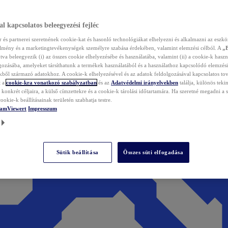
l kapcsolatos beleegyezési fejléc
és partnerei szeretnének cookie-kat és hasonló technológiákat elhelyezni és alkalmazni az eszkö
élmény és a marketingtevékenységek személyre szabása érdekében, valamint elemzési célból. A
„
tva beleegyezik (i) az összes cookie elhelyezésébe és használatába, valamint (ii) a cookie-k haszn
gozásába, amelyeket társíthatunk a termékek használatából és a használathoz kapcsolódó elemzési
ből származó adatokhoz. A cookie-k elhelyezésével és az adatok feldolgozásával kapcsolatos to
t a
cookie-kra vonatkozó szabályzatban
és az
Adatvédelmi irányelvekben
találja, különös tekin
konkrét céljaira, a külső címzettekre és a cookie-k tárolási időtartamára. Ha szeretné megadni a saj
ookie-k beállításainak területén szabhatja testre.
TeamViewert
Impresszum
Sütik beállítása
Összes süti elfogadása