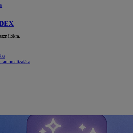
lt
 DEX
asználókra.
ása
k automatizálása