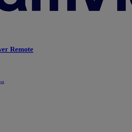
er Remote
ása