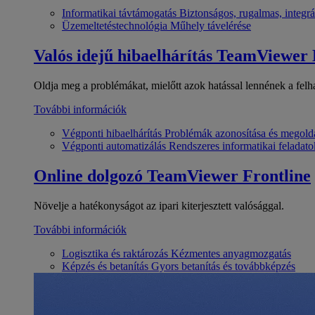
Informatikai távtámogatás
Biztonságos, rugalmas, integrá
Üzemeltetéstechnológia
Műhely távelérése
Valós idejű hibaelhárítás
TeamViewer
Oldja meg a problémákat, mielőtt azok hatással lennének a felh
További információk
Végponti hibaelhárítás
Problémák azonosítása és megold
Végponti automatizálás
Rendszeres informatikai feladato
Online dolgozó
TeamViewer Frontline
Növelje a hatékonyságot az ipari kiterjesztett valósággal.
További információk
Logisztika és raktározás
Kézmentes anyagmozgatás
Képzés és betanítás
Gyors betanítás és továbbképzés