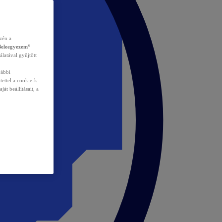
zén a
Beleegyezem”
álatával gyűjtött
vábbi
tettel a cookie-k
át beállításait, a