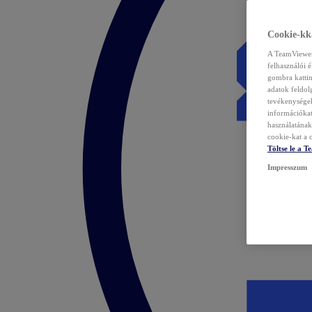
Cookie-kka
A TeamViewer 
felhasználói 
gombra kattin
adatok feldol
tevékenységek
információka
használatának 
cookie-kat a c
Töltse le a 
Impresszum