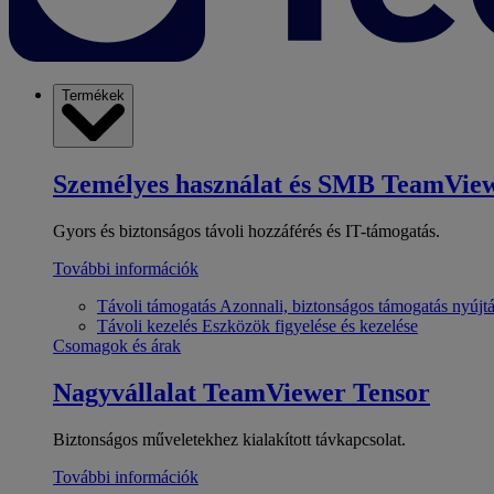
Termékek
Személyes használat és SMB
TeamView
Gyors és biztonságos távoli hozzáférés és IT-támogatás.
További információk
Távoli támogatás
Azonnali, biztonságos támogatás nyújt
Távoli kezelés
Eszközök figyelése és kezelése
Csomagok és árak
Nagyvállalat
TeamViewer Tensor
Biztonságos műveletekhez kialakított távkapcsolat.
További információk