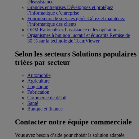
téléassistance
Grandes entreprises
Développez et protégez
l’informatique d’entreprise
Fournisseurs de services gérés
Gérez et maintenez
l’informatique des clients
OEM
Rationalisez l’assistance et les opérations
Organismes à but non lucratif et éducatifs
Remise de
30 % sur la technologie TeamViewer
Selon les secteurs
Solutions populaires
triées par secteur
Automobile
Agriculture
Logistique
Fabrication
Commerce de détail
Santé
Banque et finance
Contacter notre équipe commerciale
Vous avez besoin d’aide pour choisir la solution adaptée,