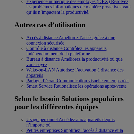
Expérience numérique des employés (DEX)
Résolvez
les problèmes informatiques de manière proactive avant
qu’ils n’impactent la productivité.
Autres cas d’utilisation
Accès à distance
Améliorez l’accès grâce à une
connexion sécurisée
Contrôle à distance
Contrôlez les appareils
indépendamment de la plateforme
Bureau à distance
Améliorez la productivité où que
vous soyez
Wake-on-LAN
Autorisez l’activation à distance des
appareils
Partage d’écran
Communication visuelle en temps réel
Smart Service
Rationalisez les opérations après-vente
Selon le besoin
Solutions populaires
pour les différentes équipes
Usage personnel
Accédez aux appareils depuis
n’importe où
Petites entreprises
Simplifiez l’accès à distance et la