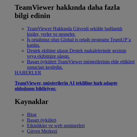
TeamViewer hakkında daha fazla
bilgi edinin
TeamViewer Hakkında
Güvenli şekilde bağlantılı
kişiler, yerler ve nesneler.
İş ortağımız olun
Global iş ortağı programı TeamUP’a
katılın.
Destek ekibine ulaşın
Destek makalelerinde gezinin
veya ekibimize ulaşın.
Başarı öyküleri
TeamViewer müşterilerinin elde ettikleri
sonuçları keşfedin.
HABERLER
TeamViewer, müşterilerin AI teklifine hızlı adapte
olduğunu bildiriyor.
Kaynaklar
Blog
Başarı öyküleri
Etkinlikler ve web seminerleri
Güven Merkezi