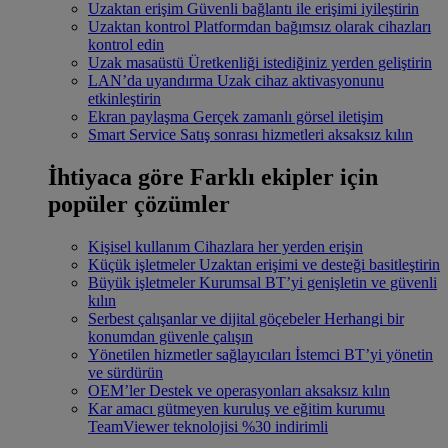
Uzaktan erişim
Güvenli bağlantı ile erişimi iyileştirin
Uzaktan kontrol
Platformdan bağımsız olarak cihazları
kontrol edin
Uzak masaüstü
Üretkenliği istediğiniz yerden geliştirin
LAN’da uyandırma
Uzak cihaz aktivasyonunu
etkinleştirin
Ekran paylaşma
Gerçek zamanlı görsel iletişim
Smart Service
Satış sonrası hizmetleri aksaksız kılın
İhtiyaca göre
Farklı ekipler için
popüler çözümler
Kişisel kullanım
Cihazlara her yerden erişin
Küçük işletmeler
Uzaktan erişimi ve desteği basitleştirin
Büyük işletmeler
Kurumsal BT’yi genişletin ve güvenli
kılın
Serbest çalışanlar ve dijital göçebeler
Herhangi bir
konumdan güvenle çalışın
Yönetilen hizmetler sağlayıcıları
İstemci BT’yi yönetin
ve sürdürün
OEM’ler
Destek ve operasyonları aksaksız kılın
Kar amacı gütmeyen kuruluş ve eğitim kurumu
TeamViewer teknolojisi %30 indirimli