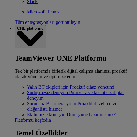
Slack
Microsoft Teams
Tüm entegrasyonları görüntüleyin
ONE platformu
TeamViewer ONE Platformu
Tek bir platformda birleşik dijital çalışma alanınızı proaktif
olarak yönetin ve optimize edin.
Yalın BT ekipleri için
Proaktif cihaz yönetimi
Sürtüşmesiz deneyim
Pürüzsüz ve kesintisiz dijital
deneyim
Sorunsuz BT operasyonu
Proaktif düzeltme ve
olağanüstü hizmet
Ekibimizle konuşun
Dönüşüme hazır mısınız?
Platformu keşfedin
Temel Özellikler