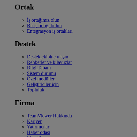
Ortak
İş ortağımız olun
Bir iş ortağı bulun
Entegrasyon iş ortakları
Destek
Destek ekibine ulaşın
Rehberler ve kılavuzlar
Bilgi Tabanı
Sistem durumu
Özel modüller
Geliştiriciler için
Topluluk
Firma
TeamViewer Hakkında
Kariyer
Yatırımcılar
Haber odası