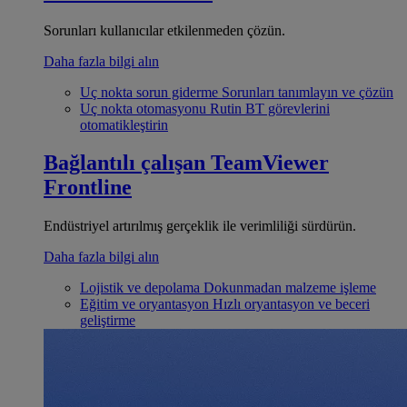
Sorunları kullanıcılar etkilenmeden çözün.
Daha fazla bilgi alın
Uç nokta sorun giderme
Sorunları tanımlayın ve çözün
Uç nokta otomasyonu
Rutin BT görevlerini
otomatikleştirin
Bağlantılı çalışan
TeamViewer
Frontline
Endüstriyel artırılmış gerçeklik ile verimliliği sürdürün.
Daha fazla bilgi alın
Lojistik ve depolama
Dokunmadan malzeme işleme
Eğitim ve oryantasyon
Hızlı oryantasyon ve beceri
geliştirme