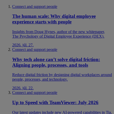
Connect and support people
The human scale: Why digital employee
experience starts with people
Insights from Doug Hynes, author of the new whitepaper,
The Psychology of Digital Employee Experience (DEX).
2026. júl. 27.
Connect and support people
Why tech alone can’t solve digital friction:
Aligning people, processes, and tools
Reduce digital friction by designing digital workplaces around
people, processes, and technology.
2026. júl. 22.
Connect and support people
Up to Speed with TeamViewer: July 2026
Our latest updates include new AI-powered capabilities in Tia,