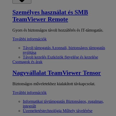
Személyes használat és SMB
TeamViewer Remote
Gyors és biztonságos távoli hozzáférés és IT-támogatás.
További információk
Távoli támogatás
Azonnali, biztonságos támogatás
nyújtása
Távoli kezelés
Eszközök figyelése és kezelése
Csomagok és árak
Nagyvállalat
TeamViewer Tensor
Biztonságos műveletekhez kialakított távkapcsolat.
További információk
Informatikai távtámogatás
Biztonságos, rugalmas,
integrált
Üzemeltetéstechnológia
Műhely távelérése