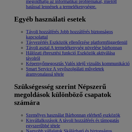
megoldhatja az informatikai problémákat, mielőtt
hatással lennének a termelékenységre.
Egyéb használati esetek
Távoli hozzáférés
Jobb hozzáférés biztonságos
kapcsolattal
Távvezérlés
Eszközök ellenőrzése platformfüggetlenül
Távoli asztal
A termelékenység növelése bárhonnan
Hálózati ébresztési funkció
Eszközök aktiválása
távolról
Képernyőmegosztás
Valós idejű vizuális kommunikáció
Smart Service
A vevőszolgálati műveletek
áramvonalassá tétele
Szükségesség szerint
Népszerű
megoldások különböző csapatok
számára
Személyes használat
Bárhonnan elérhető eszközök
Kisvállalkozások
A távoli hozzáférés és támogatás
egyszerűbbé tétele
Nagyobb vállalatok
Skálázható és biztonságos