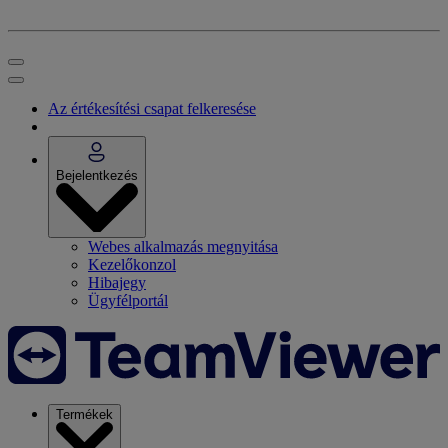
Az értékesítési csapat felkeresése
Bejelentkezés
Webes alkalmazás megnyitása
Kezelőkonzol
Hibajegy
Ügyfélportál
Termékek