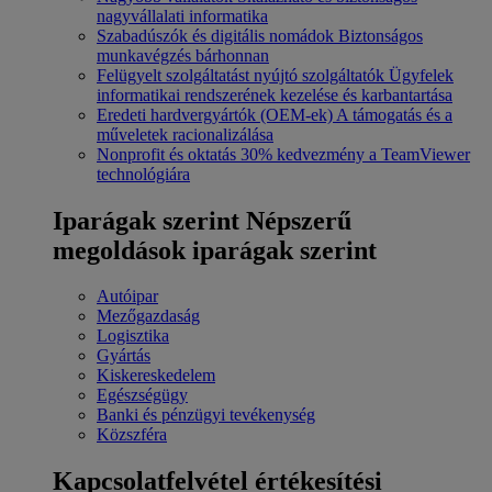
nagyvállalati informatika
Szabadúszók és digitális nomádok
Biztonságos
munkavégzés bárhonnan
Felügyelt szolgáltatást nyújtó szolgáltatók
Ügyfelek
informatikai rendszerének kezelése és karbantartása
Eredeti hardvergyártók (OEM-ek)
A támogatás és a
műveletek racionalizálása
Nonprofit és oktatás
30% kedvezmény a TeamViewer
technológiára
Iparágak szerint
Népszerű
megoldások iparágak szerint
Autóipar
Mezőgazdaság
Logisztika
Gyártás
Kiskereskedelem
Egészségügy
Banki és pénzügyi tevékenység
Közszféra
Kapcsolatfelvétel értékesítési