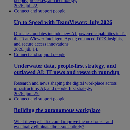
people, processes, and technology.
2026. júl. 22.
Connect and support people
Up to Speed with TeamViewer: July 2026
Our latest updates include new AI-powered capabilities in Tia,
the TeamViewer Intelligent Agent; enhanced DEX insights,
and secure access innovations.
2026. júl. 14.
Connect and support people
Underwater data, people-first strategy, and
outlawed AI: IT news and research roundup
Research and news shaping the digital workplace across
infrastructure, AI, and people-first strategy.
2026. jún. 25.
Connect and support people
Building the autonomous workplace
What if every IT fix could improve the next one—and
eventually eliminate the issue entirely?