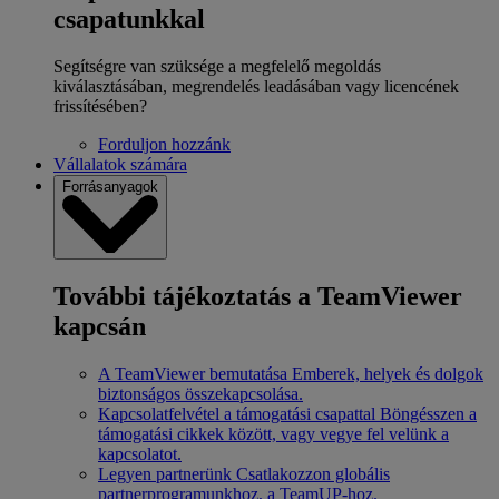
csapatunkkal
Segítségre van szüksége a megfelelő megoldás
kiválasztásában, megrendelés leadásában vagy licencének
frissítésében?
Forduljon hozzánk
Vállalatok számára
Forrásanyagok
További tájékoztatás a TeamViewer
kapcsán
A TeamViewer bemutatása
Emberek, helyek és dolgok
biztonságos összekapcsolása.
Kapcsolatfelvétel a támogatási csapattal
Böngésszen a
támogatási cikkek között, vagy vegye fel velünk a
kapcsolatot.
Legyen partnerünk
Csatlakozzon globális
partnerprogramunkhoz, a TeamUP-hoz.