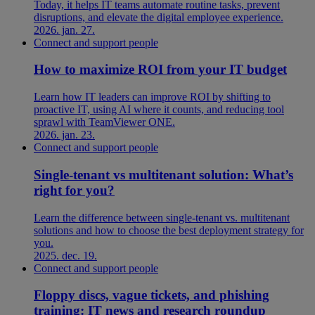
Today, it helps IT teams automate routine tasks, prevent
disruptions, and elevate the digital employee experience.
2026. jan. 27.
Connect and support people
How to maximize ROI from your IT budget
Learn how IT leaders can improve ROI by shifting to
proactive IT, using AI where it counts, and reducing tool
sprawl with TeamViewer ONE.
2026. jan. 23.
Connect and support people
Single-tenant vs multitenant solution: What’s
right for you?
Learn the difference between single-tenant vs. multitenant
solutions and how to choose the best deployment strategy for
you.
2025. dec. 19.
Connect and support people
Floppy discs, vague tickets, and phishing
training: IT news and research roundup