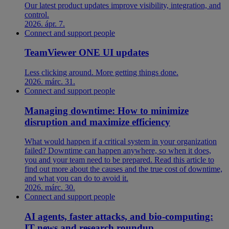
Our latest product updates improve visibility, integration, and
control.
2026. ápr. 7.
Connect and support people
TeamViewer ONE UI updates
Less clicking around. More getting things done.
2026. márc. 31.
Connect and support people
Managing downtime: How to minimize
disruption and maximize efficiency
What would happen if a critical system in your organization
failed? Downtime can happen anywhere, so when it does,
you and your team need to be prepared. Read this article to
find out more about the causes and the true cost of downtime,
and what you can do to avoid it.
2026. márc. 30.
Connect and support people
AI agents, faster attacks, and bio-computing:
IT news and research roundup