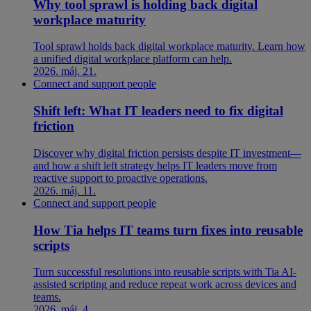
Why tool sprawl is holding back digital
workplace maturity
Tool sprawl holds back digital workplace maturity. Learn how
a unified digital workplace platform can help.
2026. máj. 21.
Connect and support people
Shift left: What IT leaders need to fix digital
friction
Discover why digital friction persists despite IT investment—
and how a shift left strategy helps IT leaders move from
reactive support to proactive operations.
2026. máj. 11.
Connect and support people
How Tia helps IT teams turn fixes into reusable
scripts
Turn successful resolutions into reusable scripts with Tia AI-
assisted scripting and reduce repeat work across devices and
teams.
2026. máj. 4.