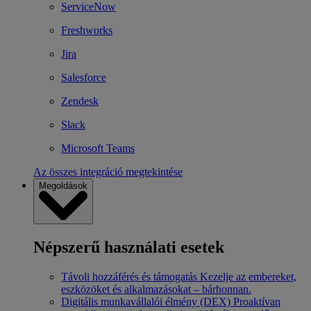
ServiceNow
Freshworks
Jira
Salesforce
Zendesk
Slack
Microsoft Teams
Az összes integráció megtekintése
Megoldások
Népszerű használati esetek
Távoli hozzáférés és támogatás
Kezelje az embereket,
eszközöket és alkalmazásokat – bárhonnan.
Digitális munkavállalói élmény (DEX)
Proaktívan