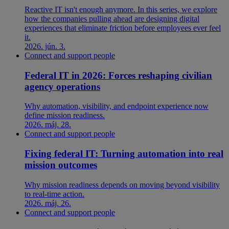
Reactive IT isn't enough anymore. In this series, we explore
how the companies pulling ahead are designing digital
experiences that eliminate friction before employees ever feel
it.
2026. jún. 3.
Connect and support people
Federal IT in 2026: Forces reshaping civilian
agency operations
Why automation, visibility, and endpoint experience now
define mission readiness.
2026. máj. 28.
Connect and support people
Fixing federal IT: Turning automation into real
mission outcomes
Why mission readiness depends on moving beyond visibility
to real-time action.
2026. máj. 26.
Connect and support people