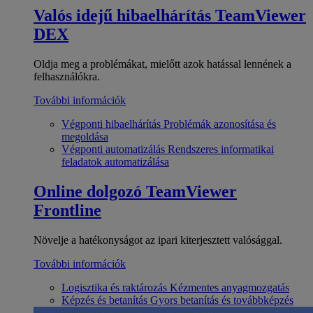
Valós idejű hibaelhárítás
TeamViewer
DEX
Oldja meg a problémákat, mielőtt azok hatással lennének a
felhasználókra.
További információk
Végponti hibaelhárítás
Problémák azonosítása és
megoldása
Végponti automatizálás
Rendszeres informatikai
feladatok automatizálása
Online dolgozó
TeamViewer
Frontline
Növelje a hatékonyságot az ipari kiterjesztett valósággal.
További információk
Logisztika és raktározás
Kézmentes anyagmozgatás
Képzés és betanítás
Gyors betanítás és továbbképzés