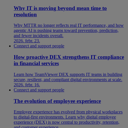
Why IT is moving beyond mean time to
resolution
Why MTTR no longer reflects real IT performance, and how
agentic AI is pushing teams toward prevention, prediction,
and fewer incidents overall.
2026. febr. 23.
Connect and support people
How proactive DEX strengthens IT compliance
in financial services
Learn how TeamViewer DEX supports IT teams in building
secure, resilient, and compliant digital environments at scale.
2026. febr. 16.
Connect and support people
The evolution of employee experience
Employee experience has evolved from physical workplaces
to digital-first environments. Learn why digital employee
experience (DEX) is now central to productivity, retention,
and customer experience.