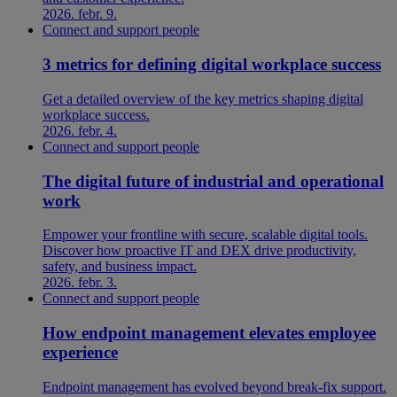
2026. febr. 9.
Connect and support people
3 metrics for defining digital workplace success
Get a detailed overview of the key metrics shaping digital
workplace success.
2026. febr. 4.
Connect and support people
The digital future of industrial and operational
work
Empower your frontline with secure, scalable digital tools.
Discover how proactive IT and DEX drive productivity,
safety, and business impact.
2026. febr. 3.
Connect and support people
How endpoint management elevates employee
experience
Endpoint management has evolved beyond break-fix support.