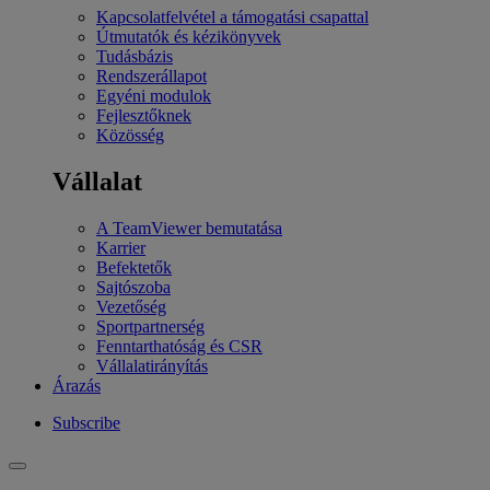
Kapcsolatfelvétel a támogatási csapattal
Útmutatók és kézikönyvek
Tudásbázis
Rendszerállapot
Egyéni modulok
Fejlesztőknek
Közösség
Vállalat
A TeamViewer bemutatása
Karrier
Befektetők
Sajtószoba
Vezetőség
Sportpartnerség
Fenntarthatóság és CSR
Vállalatirányítás
Árazás
Subscribe