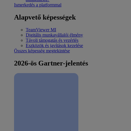
Ismerkedés a platformmal
Alapvető képességek
TeamViewer MI
Digitális munkavállalói élmény
Távoli támogatás és vezérlés
Eszközök és javítások kezelése
Összes képesség megtekintése
2026-ös Gartner-jelentés