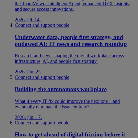
the TeamViewer Intelligent Agent; enhanced DEX insights,
and secure access innovations.
2026. júl. 14.
Connect and support people
Underwater data, people-first strategy, and
outlawed AI: IT news and research roundup
Research and news shaping the digital workplace across
infrastructure, AI, and people-first strategy.
2026. jún. 25.
Connect and support people
Building the autonomous workplace
What if every IT fix could improve the next one—and
eventually eliminate the issue entirely?
2026. jún. 17.
Connect and support people
How to get ahead of digital friction before it