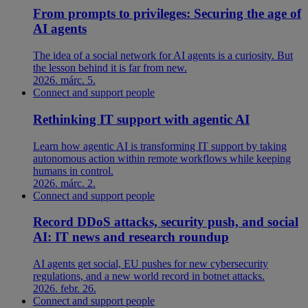
From prompts to privileges: Securing the age of
AI agents
The idea of a social network for AI agents is a curiosity. But
the lesson behind it is far from new.
2026. márc. 5.
Connect and support people
Rethinking IT support with agentic AI
Learn how agentic AI is transforming IT support by taking
autonomous action within remote workflows while keeping
humans in control.
2026. márc. 2.
Connect and support people
Record DDoS attacks, security push, and social
AI: IT news and research roundup
AI agents get social, EU pushes for new cybersecurity
regulations, and a new world record in botnet attacks.
2026. febr. 26.
Connect and support people