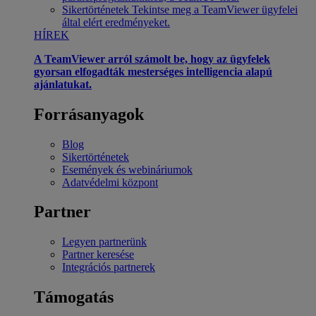
Sikertörténetek
Tekintse meg a TeamViewer ügyfelei
által elért eredményeket.
HÍREK
A TeamViewer arról számolt be, hogy az ügyfelek
gyorsan elfogadták mesterséges intelligencia alapú
ajánlatukat.
Forrásanyagok
Blog
Sikertörténetek
Események és webináriumok
Adatvédelmi központ
Partner
Legyen partnerünk
Partner keresése
Integrációs partnerek
Támogatás