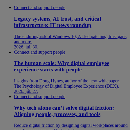
Connect and support people
Legacy systems, AI trust, and critical
infrastructure: IT news roundup
The enduring risk of Windows 10, AI-led patching, trust gaps,
and more.
2026. júl. 30.
Connect and support people
The human scale: Why digital employee
experience starts with people
Insights from Doug Hynes, author of the new whitepaper,
The Psychology of Digital Employee Experience (DEX).
2026. júl. 27.
Connect and support people
Why tech alone can’t solve digital friction:
Aligning people, processes, and tools
Reduce digital friction by designing digital workplaces around