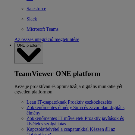
Salesforce
Slack
Microsoft Teams
Az összes integráció megtekintése
ONE platform
TeamViewer ONE platform
Kezelje proaktívan és optimalizálja digitális munkahelyét
egyetlen platformon.
Lean IT-csapatoknak
Proaktív eszközkezelés
Zökkenőmentes élmény
Sima és zavartalan digitális
élmény
Zökkenőmentes IT-műveletek
Proaktív javítások és
kivételes szolgáltatás
Kapcsolatfelvétel a csapatunkkal
Készen áll az
átalakulásra?