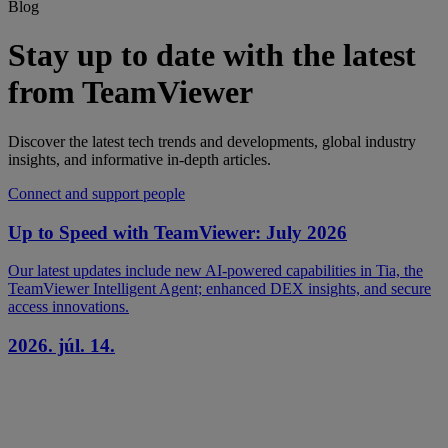
Blog
Stay up to date with the latest
from TeamViewer
Discover the latest tech trends and developments, global industry
insights, and informative in-depth articles.
Connect and support people
Up to Speed with TeamViewer: July 2026
Our latest updates include new AI-powered capabilities in Tia, the
TeamViewer Intelligent Agent; enhanced DEX insights, and secure
access innovations.
2026. júl. 14.