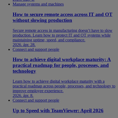
Manage systems and machines
How to secure remote access across IT and OT
without slowing production
Secure remote access in manufacturing doesn’t have to slow
production. Learn how to protect IT and OT systems while
maintaining uptime, speed, and compliance.
2026. ápr. 28.
Connect and support people
How to achieve digital workplace maturity: A
practical roadmap for people, processes, and
technology
Learn how to achieve digital workplace maturity with a
practical roadmap across people, processes, and technology to
improve employee experience.
2026. ápr. 8.
Connect and support people
Up to Speed with TeamViewer: April 2026