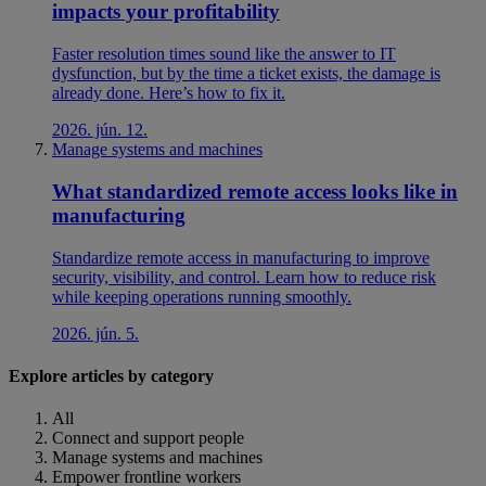
impacts your profitability
Faster resolution times sound like the answer to IT
dysfunction, but by the time a ticket exists, the damage is
already done. Here’s how to fix it.
2026. jún. 12.
Manage systems and machines
What standardized remote access looks like in
manufacturing
Standardize remote access in manufacturing to improve
security, visibility, and control. Learn how to reduce risk
while keeping operations running smoothly.
2026. jún. 5.
Explore articles by category
All
Connect and support people
Manage systems and machines
Empower frontline workers