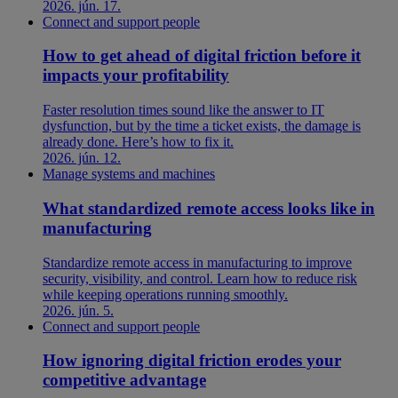
2026. jún. 17.
Connect and support people
How to get ahead of digital friction before it
impacts your profitability
Faster resolution times sound like the answer to IT
dysfunction, but by the time a ticket exists, the damage is
already done. Here’s how to fix it.
2026. jún. 12.
Manage systems and machines
What standardized remote access looks like in
manufacturing
Standardize remote access in manufacturing to improve
security, visibility, and control. Learn how to reduce risk
while keeping operations running smoothly.
2026. jún. 5.
Connect and support people
How ignoring digital friction erodes your
competitive advantage