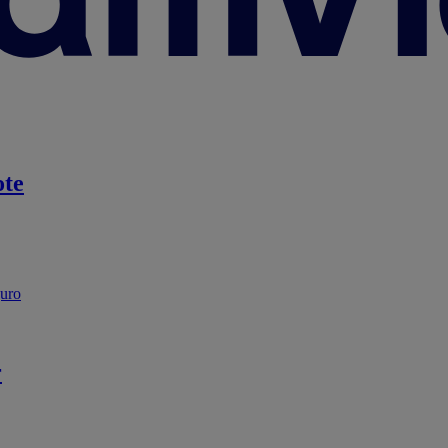
te
guro
r