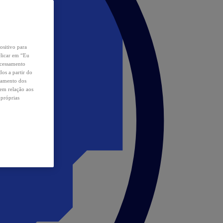
ositivo para
clicar em “Eu
ocessamento
os a partir do
samento dos
 em relação aos
 próprias