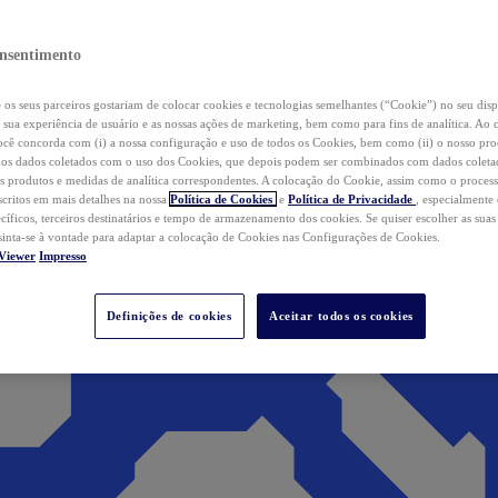
nsentimento
os seus parceiros gostariam de colocar cookies e tecnologias semelhantes (“Cookie”) no seu disp
a sua experiência de usuário e as nossas ações de marketing, bem como para fins de analítica. Ao 
cê concorda com (i) a nossa configuração e uso de todos os Cookies, bem como (ii) o nosso pr
os dados coletados com o uso dos Cookies, que depois podem ser combinados com dados coletad
s produtos e medidas de analítica correspondentes. A colocação do Cookie, assim como o proces
scritos em mais detalhes na nossa
Política de Cookies
e
Política de Privacidade
, especialmente
ecíficos, terceiros destinatários e tempo de armazenamento dos cookies. Se quiser escolher as suas
 sinta-se à vontade para adaptar a colocação de Cookies nas Configurações de Cookies.
Viewer
Impresso
Definições de cookies
Aceitar todos os cookies