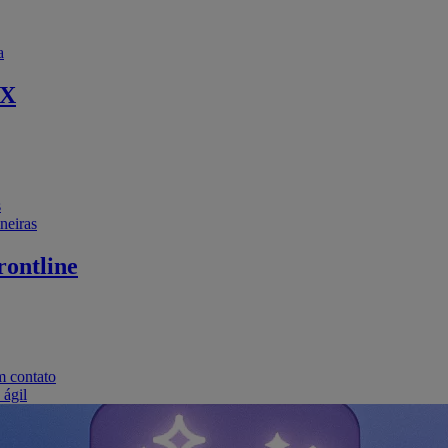
a
EX
s
neiras
ontline
m contato
 ágil