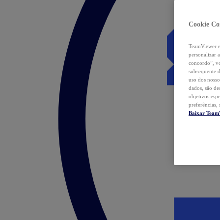
Cookie Co
TeamViewer e 
personalizar 
concordo”, vo
subsequente d
uso dos nosso
dados, são de
objetivos esp
preferências,
Baixar Team