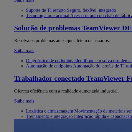
Saiba mais
Suporte de TI remoto
Seguro, flexível, integrado
Tecnologia operacional
Acesso remoto no chão de fábric
Solução de problemas
TeamViewer D
Resolva os problemas antes que afetem os usuários.
Saiba mais
Diagnóstico de endpoints
Identifique e resolva problema
Automação de endpoints
Automação de tarefas de TI roti
Trabalhador conectado
TeamViewer Fr
Ofereça eficiência com a realidade aumentada industrial.
Saiba mais
Logística e armazenagem
Movimentação de materiais se
Treinamento e integração
Integração rápida e capacitação