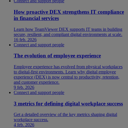
Connect and support people
How proactive DEX strengthens IT compliance
in financial services
Learn how TeamViewer DEX supports IT teams in building
secure, resilient, and compliant digital environments at scale.
16 feb. 2026
Connect and support people
The evolution of employee experience
Employee experience has evolved from physical workplaces
to digital-first environments. Learn why digital employee
experience (DEX) is now central to productivity, retention,
and customer experience.
9 feb. 2026
Connect and support people
3 metrics for defining digital workplace success
Get a detailed overview of the key metrics shaping digital
workplace success.
4 feb. 2026