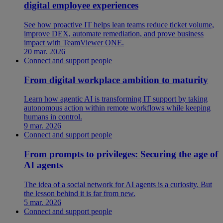
digital employee experiences
See how proactive IT helps lean teams reduce ticket volume,
improve DEX, automate remediation, and prove business
impact with TeamViewer ONE.
20 mar. 2026
Connect and support people
From digital workplace ambition to maturity
Learn how agentic AI is transforming IT support by taking
autonomous action within remote workflows while keeping
humans in control.
9 mar. 2026
Connect and support people
From prompts to privileges: Securing the age of
AI agents
The idea of a social network for AI agents is a curiosity. But
the lesson behind it is far from new.
5 mar. 2026
Connect and support people