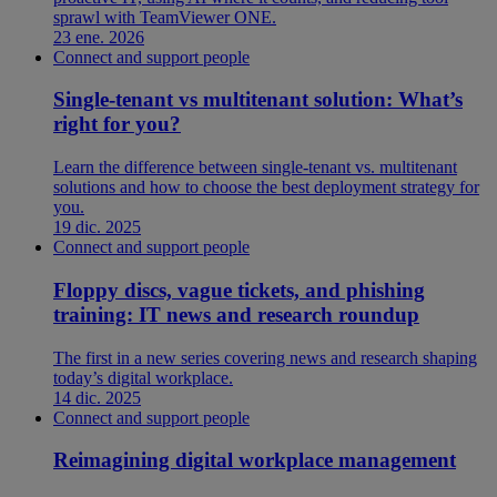
sprawl with TeamViewer ONE.
23 ene. 2026
Connect and support people
Single-tenant vs multitenant solution: What’s
right for you?
Learn the difference between single-tenant vs. multitenant
solutions and how to choose the best deployment strategy for
you.
19 dic. 2025
Connect and support people
Floppy discs, vague tickets, and phishing
training: IT news and research roundup
The first in a new series covering news and research shaping
today’s digital workplace.
14 dic. 2025
Connect and support people
Reimagining digital workplace management