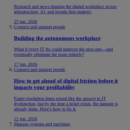
Research and news shaping the digital workplace across
infrastructure, AI, and people-first strategy.
25 jun. 2026
Connect and support people
Building the autonomous workplace
What if every IT fix could improve the next one—and
eventually eliminate the issue entirely?
17 jun. 2026
Connect and support people
How to get ahead of digital friction before it
impacts your profitability
Faster resolution times sound like the answer to IT
dysfunction, but by the time a ticket exists, the damage is
already done. Here’s how to fix it.
12 jun. 2026
Manage systems and machines