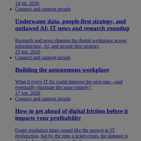
14 jul. 2026
Connect and support people
Underwater data, people-first strategy, and
outlawed AI: IT news and research roundup
Research and news shaping the digital workplace across
infrastructure, AI, and people-first strategy.
25 jun. 2026
Connect and support people
Building the autonomous workplace
What if every IT fix could improve the next one—and
eventually eliminate the issue entirely?
17 jun. 2026
Connect and support people
How to get ahead of digital friction before it
impacts your profitability
Faster resolution times sound like the answer to IT
dysfunction, but by the time a ticket exists, the damage is