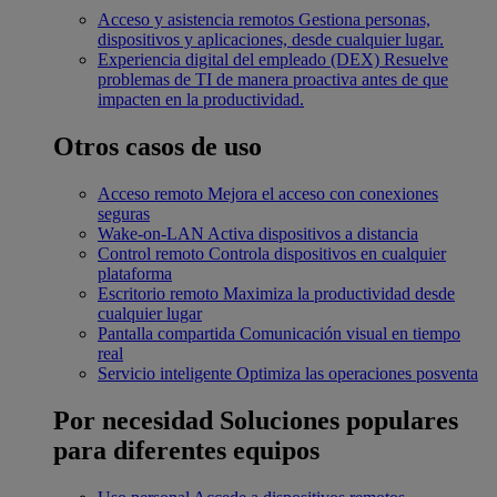
Acceso y asistencia remotos
Gestiona personas,
dispositivos y aplicaciones, desde cualquier lugar.
Experiencia digital del empleado (DEX)
Resuelve
problemas de TI de manera proactiva antes de que
impacten en la productividad.
Otros casos de uso
Acceso remoto
Mejora el acceso con conexiones
seguras
Wake-on-LAN
Activa dispositivos a distancia
Control remoto
Controla dispositivos en cualquier
plataforma
Escritorio remoto
Maximiza la productividad desde
cualquier lugar
Pantalla compartida
Comunicación visual en tiempo
real
Servicio inteligente
Optimiza las operaciones posventa
Por necesidad
Soluciones populares
para diferentes equipos