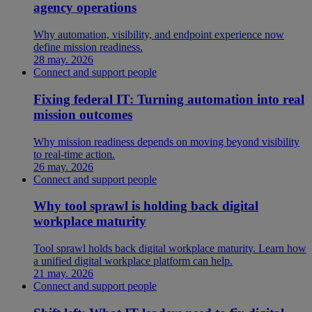
agency operations
Why automation, visibility, and endpoint experience now
define mission readiness.
28 may. 2026
Connect and support people
Fixing federal IT: Turning automation into real
mission outcomes
Why mission readiness depends on moving beyond visibility
to real-time action.
26 may. 2026
Connect and support people
Why tool sprawl is holding back digital
workplace maturity
Tool sprawl holds back digital workplace maturity. Learn how
a unified digital workplace platform can help.
21 may. 2026
Connect and support people