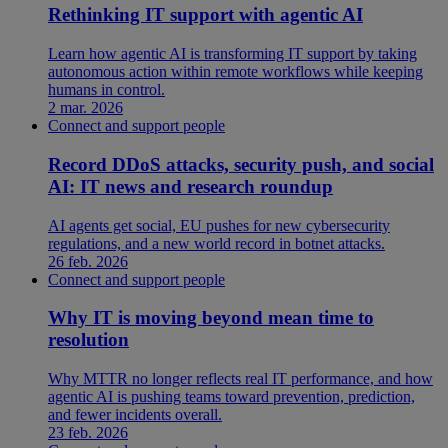
Rethinking IT support with agentic AI
Learn how agentic AI is transforming IT support by taking
autonomous action within remote workflows while keeping
humans in control.
2 mar. 2026
Connect and support people
Record DDoS attacks, security push, and social
AI: IT news and research roundup
AI agents get social, EU pushes for new cybersecurity
regulations, and a new world record in botnet attacks.
26 feb. 2026
Connect and support people
Why IT is moving beyond mean time to
resolution
Why MTTR no longer reflects real IT performance, and how
agentic AI is pushing teams toward prevention, prediction,
and fewer incidents overall.
23 feb. 2026