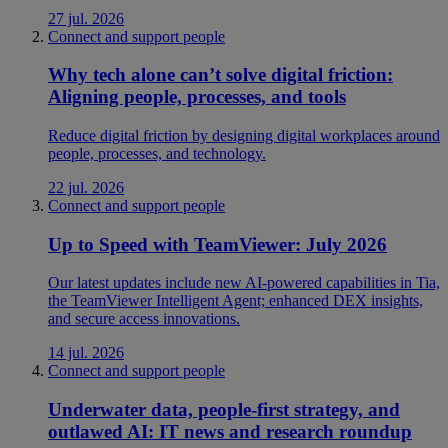
27 jul. 2026
Connect and support people
Why tech alone can’t solve digital friction:
Aligning people, processes, and tools
Reduce digital friction by designing digital workplaces around
people, processes, and technology.
22 jul. 2026
Connect and support people
Up to Speed with TeamViewer: July 2026
Our latest updates include new AI-powered capabilities in Tia,
the TeamViewer Intelligent Agent; enhanced DEX insights,
and secure access innovations.
14 jul. 2026
Connect and support people
Underwater data, people-first strategy, and
outlawed AI: IT news and research roundup