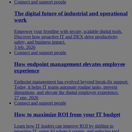
Connect and support people
The digital future of industrial and operational
work
Empower your frontline with secure, scalable digital tools.
Discover how proactive IT and DEX drive productivity,
safety, and business impact.
3 feb. 2026
Connect and support people
How endpoint management elevates employee
experience
Endpoint management has evolved beyond break-fix support.
Today, it helps IT teams automate routine tasks, prevent
disruptions, and elevate the digital employee experience.
27 ene. 2026
Connect and support people
How to maximize ROI from your IT budget
Learn how IT leaders can improve ROI by shifting to
proactive IT, using AI where it counts, and reducing tool