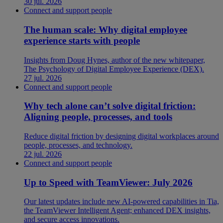
30 jul. 2026
Connect and support people
The human scale: Why digital employee
experience starts with people
Insights from Doug Hynes, author of the new whitepaper,
The Psychology of Digital Employee Experience (DEX).
27 jul. 2026
Connect and support people
Why tech alone can’t solve digital friction:
Aligning people, processes, and tools
Reduce digital friction by designing digital workplaces around
people, processes, and technology.
22 jul. 2026
Connect and support people
Up to Speed with TeamViewer: July 2026
Our latest updates include new AI-powered capabilities in Tia,
the TeamViewer Intelligent Agent; enhanced DEX insights,
and secure access innovations.