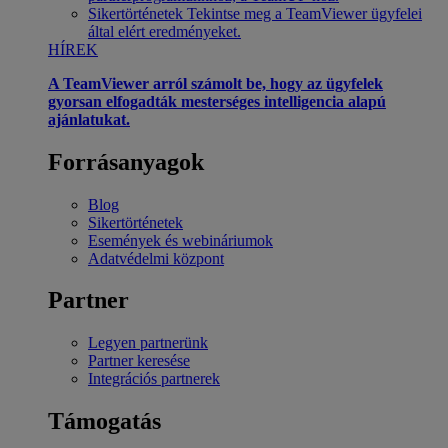
Sikertörténetek
Tekintse meg a TeamViewer ügyfelei
által elért eredményeket.
HÍREK
A TeamViewer arról számolt be, hogy az ügyfelek
gyorsan elfogadták mesterséges intelligencia alapú
ajánlatukat.
Forrásanyagok
Blog
Sikertörténetek
Események és webináriumok
Adatvédelmi központ
Partner
Legyen partnerünk
Partner keresése
Integrációs partnerek
Támogatás