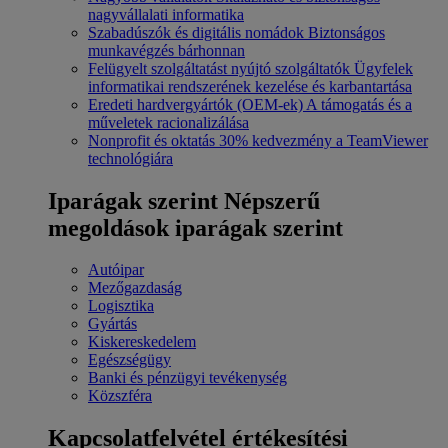
nagyvállalati informatika
Szabadúszók és digitális nomádok
Biztonságos
munkavégzés bárhonnan
Felügyelt szolgáltatást nyújtó szolgáltatók
Ügyfelek
informatikai rendszerének kezelése és karbantartása
Eredeti hardvergyártók (OEM-ek)
A támogatás és a
műveletek racionalizálása
Nonprofit és oktatás
30% kedvezmény a TeamViewer
technológiára
Iparágak szerint
Népszerű
megoldások iparágak szerint
Autóipar
Mezőgazdaság
Logisztika
Gyártás
Kiskereskedelem
Egészségügy
Banki és pénzügyi tevékenység
Közszféra
Kapcsolatfelvétel értékesítési