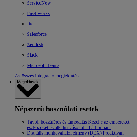
ServiceNow
Freshworks
Jira
Salesforce
Zendesk
Slack
Microsoft Teams
Az összes integráció megtekintése
Megoldások
Népszerű használati esetek
Távoli hozzáférés és támogatás
Kezelje az embereket,
eszközöket és alkalmazásokat – bárhonnan.
Digitális munkavállalói élmény (DEX)
Proaktívan