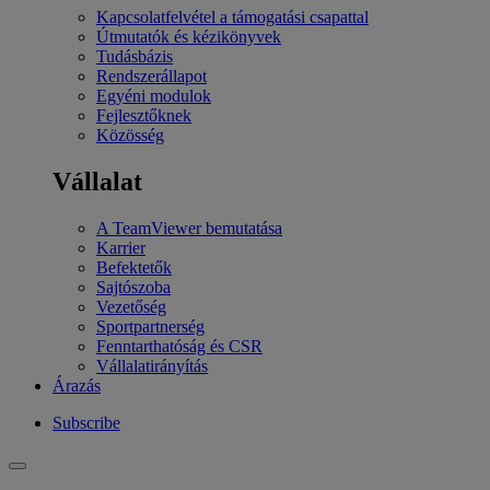
Kapcsolatfelvétel a támogatási csapattal
Útmutatók és kézikönyvek
Tudásbázis
Rendszerállapot
Egyéni modulok
Fejlesztőknek
Közösség
Vállalat
A TeamViewer bemutatása
Karrier
Befektetők
Sajtószoba
Vezetőség
Sportpartnerség
Fenntarthatóság és CSR
Vállalatirányítás
Árazás
Subscribe