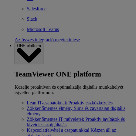
Salesforce
Slack
Microsoft Teams
Az összes integráció megtekintése
ONE platform
TeamViewer ONE platform
Kezelje proaktívan és optimalizálja digitális munkahelyét
egyetlen platformon.
Lean IT-csapatoknak
Proaktív eszközkezelés
Zökkenőmentes élmény
Sima és zavartalan digitális
élmény
Zökkenőmentes IT-műveletek
Proaktív javítások és
kivételes szolgáltatás
Kapcsolatfelvétel a csapatunkkal
Készen áll az
átalakulásra?