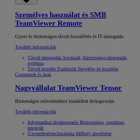
Személyes használat és SMB
TeamViewer Remote
Gyors és biztonságos távoli hozzáférés és IT-támogatás.
További információk
Távoli támogatás
Azonnali, biztonságos támogatás
nyújtása
Távoli kezelés
Eszközök figyelése és kezelése
Csomagok és árak
Nagyvállalat
TeamViewer Tensor
Biztonságos műveletekhez kialakított távkapcsolat.
További információk
Informatikai távtámogatás
Biztonságos, rugalmas,
integrált
Üzemeltetéstechnológia
Műhely távelérése