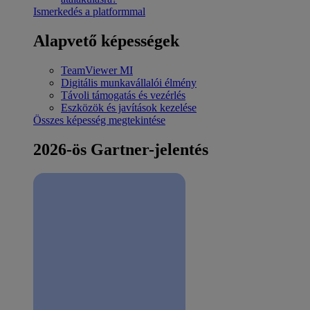
Ismerkedés a platformmal
Alapvető képességek
TeamViewer MI
Digitális munkavállalói élmény
Távoli támogatás és vezérlés
Eszközök és javítások kezelése
Összes képesség megtekintése
2026-ös Gartner-jelentés