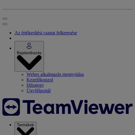
Az értékesítési csapat felkeresése
Bejelentkezés
Webes alkalmazás megnyitása
Kezelőkonzol
Hibajegy
Ügyfélportál
Termékek