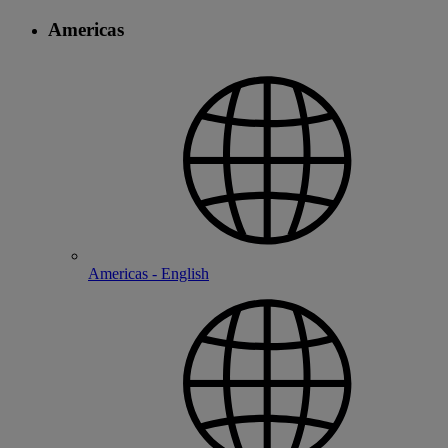
Americas
Americas - English