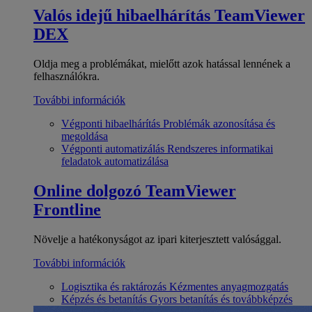
Valós idejű hibaelhárítás
TeamViewer
DEX
Oldja meg a problémákat, mielőtt azok hatással lennének a
felhasználókra.
További információk
Végponti hibaelhárítás
Problémák azonosítása és
megoldása
Végponti automatizálás
Rendszeres informatikai
feladatok automatizálása
Online dolgozó
TeamViewer
Frontline
Növelje a hatékonyságot az ipari kiterjesztett valósággal.
További információk
Logisztika és raktározás
Kézmentes anyagmozgatás
Képzés és betanítás
Gyors betanítás és továbbképzés