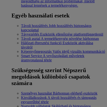
megoldhatja az informatikai problémákat, mielőtt
hatással lennének a termelékenységre.
Egyéb használati esetek
Távoli hozzáférés
Jobb hozzáférés biztonságos
kapcsolattal
Távvezérlés
Eszközök ellenőrzése platformfüggetlenül
Távoli asztal
A termelékenység növelése bárhonnan
Hálózati ébresztési funkció
Eszközök aktiválása
távolról
Képernyőmegosztás
Valós idejű vizuális kommunikáció
Smart Service
A vevőszolgálati műveletek
áramvonalassá tétele
Szükségesség szerint
Népszerű
megoldások különböző csapatok
számára
Személyes használat
Bárhonnan elérhető eszközök
Kisvállalkozások
A távoli hozzáférés és támogatás
egyszerűbbé tétele
Nagyobb vállalatok
Skálázható és biztonságos