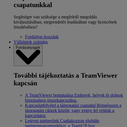
csapatunkkal
Segítségre van szüksége a megfelelő megoldás
kiválasztásában, megrendelés leadásában vagy licencének
frissítésében?
Forduljon hozzánk
Vállalatok számára
Forrásanyagok
További tájékoztatás a TeamViewer
kapcsán
A TeamViewer bemutatása
Emberek, helyek és dolgok
biztonságos összekapcsolása.
Kapcsolatfelvétel a támogatási csapattal
Böngésszen a
támogatási cikkek között, vagy vegye fel velünk a
kapcsolatot.
Legyen partnerünk
Csatlakozzon globális
partnerprogramunkhoz, a TeamUP-hoz.