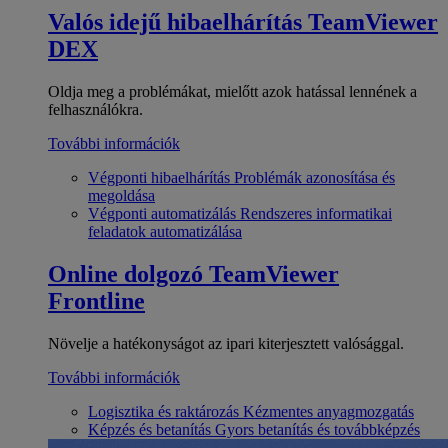
Valós idejű hibaelhárítás
TeamViewer
DEX
Oldja meg a problémákat, mielőtt azok hatással lennének a
felhasználókra.
További információk
Végponti hibaelhárítás
Problémák azonosítása és
megoldása
Végponti automatizálás
Rendszeres informatikai
feladatok automatizálása
Online dolgozó
TeamViewer
Frontline
Növelje a hatékonyságot az ipari kiterjesztett valósággal.
További információk
Logisztika és raktározás
Kézmentes anyagmozgatás
Képzés és betanítás
Gyors betanítás és továbbképzés