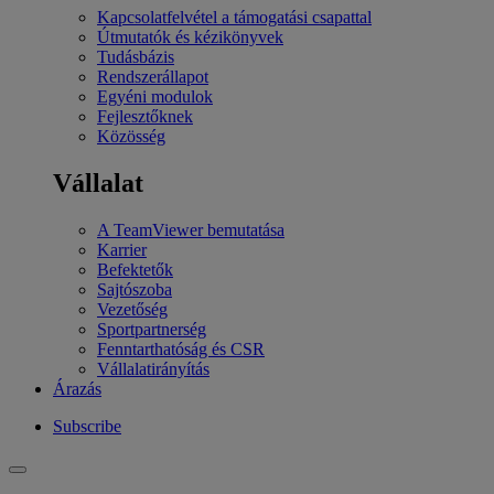
Kapcsolatfelvétel a támogatási csapattal
Útmutatók és kézikönyvek
Tudásbázis
Rendszerállapot
Egyéni modulok
Fejlesztőknek
Közösség
Vállalat
A TeamViewer bemutatása
Karrier
Befektetők
Sajtószoba
Vezetőség
Sportpartnerség
Fenntarthatóság és CSR
Vállalatirányítás
Árazás
Subscribe