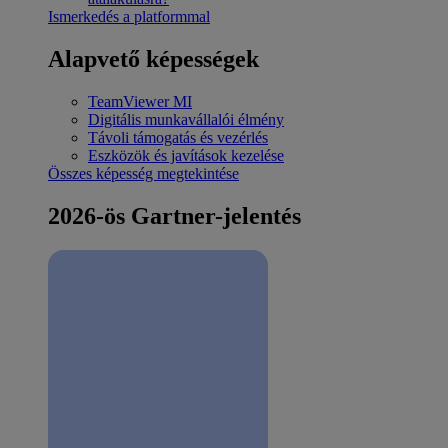
Ismerkedés a platformmal
Alapvető képességek
TeamViewer MI
Digitális munkavállalói élmény
Távoli támogatás és vezérlés
Eszközök és javítások kezelése
Összes képesség megtekintése
2026-ös Gartner-jelentés