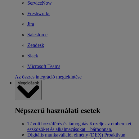
ServiceNow
Freshworks
Jira
Salesforce
Zendesk
Slack
Microsoft Teams
Az összes integráció megtekintése
Megoldások
Népszerű használati esetek
Távoli hozzáférés és támogatás
Kezelje az embereket,
eszközöket és alkalmazásokat – bárhonnan.
Digitális munkavállalói élmény (DEX)
Proaktívan