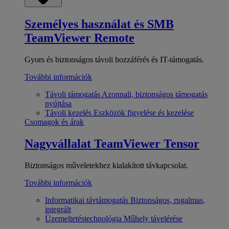
Személyes használat és SMB
TeamViewer Remote
Gyors és biztonságos távoli hozzáférés és IT-támogatás.
További információk
Távoli támogatás
Azonnali, biztonságos támogatás
nyújtása
Távoli kezelés
Eszközök figyelése és kezelése
Csomagok és árak
Nagyvállalat
TeamViewer Tensor
Biztonságos műveletekhez kialakított távkapcsolat.
További információk
Informatikai távtámogatás
Biztonságos, rugalmas,
integrált
Üzemeltetéstechnológia
Műhely távelérése