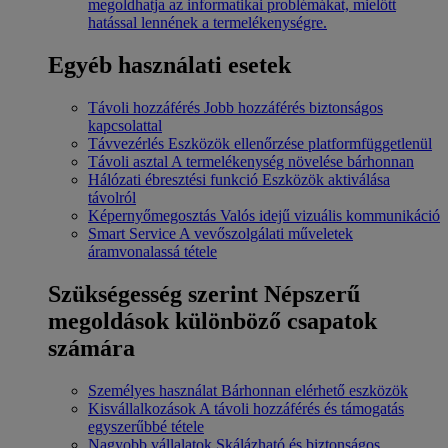
megoldhatja az informatikai problémákat, mielőtt
hatással lennének a termelékenységre.
Egyéb használati esetek
Távoli hozzáférés
Jobb hozzáférés biztonságos
kapcsolattal
Távvezérlés
Eszközök ellenőrzése platformfüggetlenül
Távoli asztal
A termelékenység növelése bárhonnan
Hálózati ébresztési funkció
Eszközök aktiválása
távolról
Képernyőmegosztás
Valós idejű vizuális kommunikáció
Smart Service
A vevőszolgálati műveletek
áramvonalassá tétele
Szükségesség szerint
Népszerű
megoldások különböző csapatok
számára
Személyes használat
Bárhonnan elérhető eszközök
Kisvállalkozások
A távoli hozzáférés és támogatás
egyszerűbbé tétele
Nagyobb vállalatok
Skálázható és biztonságos