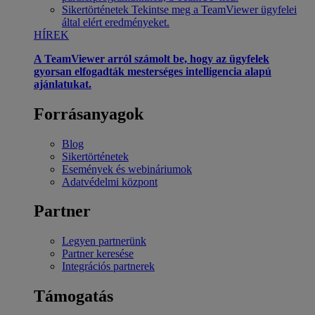
Sikertörténetek
Tekintse meg a TeamViewer ügyfelei
által elért eredményeket.
HÍREK
A TeamViewer arról számolt be, hogy az ügyfelek
gyorsan elfogadták mesterséges intelligencia alapú
ajánlatukat.
Forrásanyagok
Blog
Sikertörténetek
Események és webináriumok
Adatvédelmi központ
Partner
Legyen partnerünk
Partner keresése
Integrációs partnerek
Támogatás