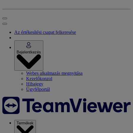
Az értékesítési csapat felkeresése
Bejelentkezés
Webes alkalmazás megnyitása
Kezelőkonzol
Hibajegy
Ügyfélportál
Termékek