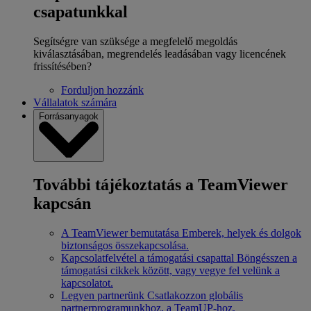
csapatunkkal
Segítségre van szüksége a megfelelő megoldás
kiválasztásában, megrendelés leadásában vagy licencének
frissítésében?
Forduljon hozzánk
Vállalatok számára
Forrásanyagok
További tájékoztatás a TeamViewer
kapcsán
A TeamViewer bemutatása
Emberek, helyek és dolgok
biztonságos összekapcsolása.
Kapcsolatfelvétel a támogatási csapattal
Böngésszen a
támogatási cikkek között, vagy vegye fel velünk a
kapcsolatot.
Legyen partnerünk
Csatlakozzon globális
partnerprogramunkhoz, a TeamUP-hoz.