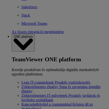
Salesforce
Slack
Microsoft Teams
Az összes integráció megtekintése
ONE platform
TeamViewer ONE platform
Kezelje proaktívan és optimalizálja digitális munkahelyét
egyetlen platformon.
Lean IT-csapatoknak
Proaktív eszközkezelés
Zökkenőmentes élmény
Sima és zavartalan digitális
élmény
Zökkenőmentes IT-műveletek
Proaktív javítások és
kivételes szolgáltatás
Kapcsolatfelvétel a csapatunkkal
Készen áll az
átalakulásra?