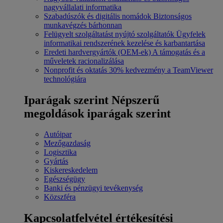
nagyvállalati informatika
Szabadúszók és digitális nomádok
Biztonságos
munkavégzés bárhonnan
Felügyelt szolgáltatást nyújtó szolgáltatók
Ügyfelek
informatikai rendszerének kezelése és karbantartása
Eredeti hardvergyártók (OEM-ek)
A támogatás és a
műveletek racionalizálása
Nonprofit és oktatás
30% kedvezmény a TeamViewer
technológiára
Iparágak szerint
Népszerű
megoldások iparágak szerint
Autóipar
Mezőgazdaság
Logisztika
Gyártás
Kiskereskedelem
Egészségügy
Banki és pénzügyi tevékenység
Közszféra
Kapcsolatfelvétel értékesítési