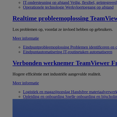
IT-ondersteuning op afstand
Veilig, flexibel, geïntegreerd
Operationele technologie
Werkvloertoegang op afstand
Realtime probleemoplossing
TeamVie
Los problemen op, voordat ze invloed hebben op gebruikers.
Meer informatie
Eindpuntprobleemoplossing
Problemen identificeren en 
Eindpuntautomatisering
IT-routinetaken automatiseren
Verbonden werknemer
TeamViewer Fr
Hogere efficiëntie met industriële aangevulde realiteit.
Meer informatie
Logistiek en magazijnopslag
Handsfree materiaalverwer
Opleiding en onboarding
Snelle onboarding en bijscholi