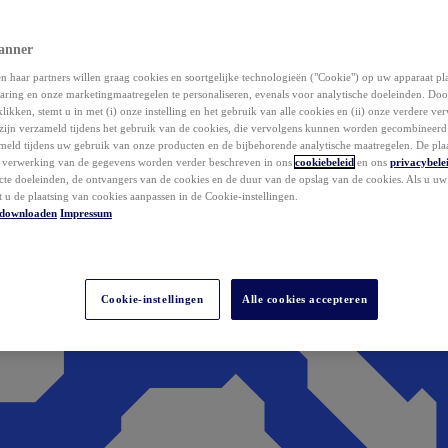
anner
 haar partners willen graag cookies en soortgelijke technologieën ("Cookie") op uw apparaat p
aring en onze marketingmaatregelen te personaliseren, evenals voor analytische doeleinden. Do
klikken, stemt u in met (i) onze instelling en het gebruik van alle cookies en (ii) onze verdere v
zijn verzameld tijdens het gebruik van de cookies, die vervolgens kunnen worden gecombineer
ameld tijdens uw gebruik van onze producten en de bijbehorende analytische maatregelen. De pla
e verwerking van de gegevens worden verder beschreven in ons
cookiebeleid
en ons
privacybele
acte doeleinden, de ontvangers van de cookies en de duur van de opslag van de cookies. Als u u
t u de plaatsing van cookies aanpassen in de Cookie-instellingen.
downloaden
Impressum
Cookie-instellingen
Alle cookies accepteren