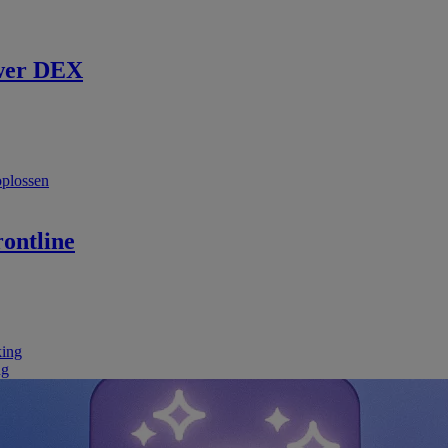
wer DEX
oplossen
ontline
king
ng