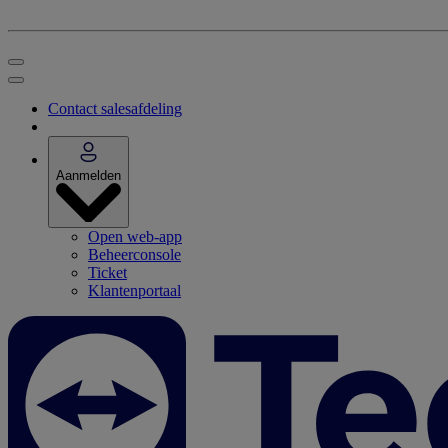
Contact salesafdeling
Aanmelden
Open web-app
Beheerconsole
Ticket
Klantenportaal