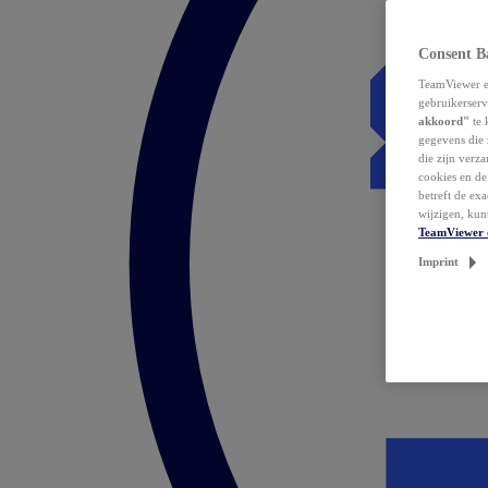
Consent B
TeamViewer en
gebruikerserv
akkoord"
te 
gegevens die 
die zijn verz
cookies en d
betreft de ex
wijzigen, kun
TeamViewer 
Imprint