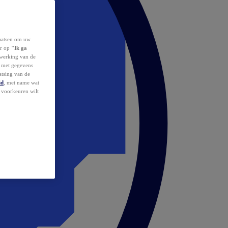
laatsen om uw
or op
"Ik ga
erwerking van de
d met gegevens
atsing van de
id
, met name wat
w voorkeuren wilt