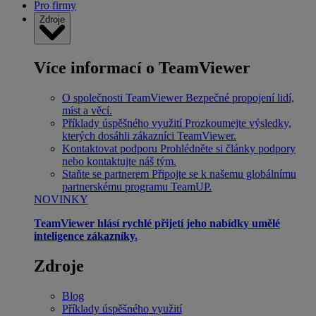
Pro firmy
Zdroje
Více informací o TeamViewer
O společnosti TeamViewer
Bezpečné propojení lidí,
míst a věcí.
Příklady úspěšného využití
Prozkoumejte výsledky,
kterých dosáhli zákazníci TeamViewer.
Kontaktovat podporu
Prohlédněte si články podpory
nebo kontaktujte náš tým.
Staňte se partnerem
Připojte se k našemu globálnímu
partnerskému programu TeamUP.
NOVINKY
TeamViewer hlásí rychlé přijetí jeho nabídky umělé
inteligence zákazníky.
Zdroje
Blog
Příklady úspěšného využití