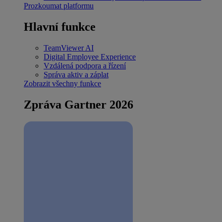
Prozkoumat platformu
Hlavní funkce
TeamViewer AI
Digital Employee Experience
Vzdálená podpora a řízení
Správa aktiv a záplat
Zobrazit všechny funkce
Zpráva Gartner 2026