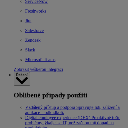
ServiceNow
Freshworks
Jira
Salesforce
Zendesk
Slack
Microsoft Teams
Zobrazit veškerou integraci
Řešení
Oblíbené případy použití
Vzdálený přístup a podpora
Spravujte lidi, zařízení a
aplikace – odkudkoli.
Digital employee experience (DEX)
Proaktivně řešte
problémy týkající se IT, než začnou mít dopad na
produktivitu.