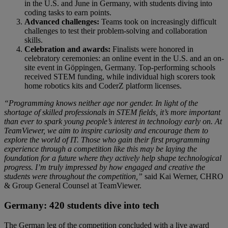
in the U.S. and June in Germany, with students diving into
coding tasks to earn points.
Advanced challenges:
Teams took on increasingly difficult
challenges to test their problem-solving and collaboration
skills.
Celebration and awards:
Finalists were honored in
celebratory ceremonies: an online event in the U.S. and an on-
site event in Göppingen, Germany. Top-performing schools
received STEM funding, while individual high scorers took
home robotics kits and CoderZ platform licenses.
“Programming knows neither age nor gender. In light of the
shortage of skilled professionals in STEM fields, it’s more important
than ever to spark young people’s interest in technology early on. At
TeamViewer, we aim to inspire curiosity and encourage them to
explore the world of IT. Those who gain their first programming
experience through a competition like this may be laying the
foundation for a future where they actively help shape technological
progress. I’m truly impressed by how engaged and creative the
students were throughout the competition,”
said Kai Werner, CHRO
& Group General Counsel at TeamViewer.
Germany: 420 students dive into tech
The German leg of the competition concluded with a live award