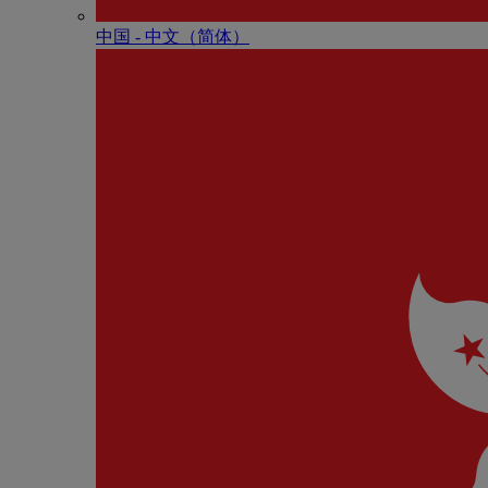
中国 - 中⽂（简体）