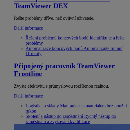
TeamViewer DEX
Řešte problémy dříve, než ovlivní uživatele.
Další informace
Řešení problémů koncových bodů
Identifikujte a řešte
problémy
Automatizace koncových bodů
Automatizujte rutinní
IT úkoly
Připojený pracovník
TeamViewer
Frontline
Zvyšte efektivitu s průmyslovou rozšířenou realitou.
Další informace
Logistika a sklady
Manipulace s materiálem bez použití
rukou
Školení a nástup do zaměstnání
Rychlý nástup do
zaměstnání a zvyšování kvalifikace