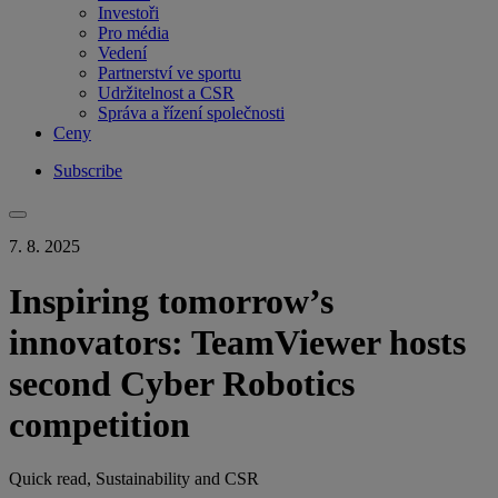
Investoři
Pro média
Vedení
Partnerství ve sportu
Udržitelnost a CSR
Správa a řízení společnosti
Ceny
Subscribe
7. 8. 2025
Inspiring tomorrow’s
innovators: TeamViewer hosts
second Cyber Robotics
competition
Quick read, Sustainability and CSR