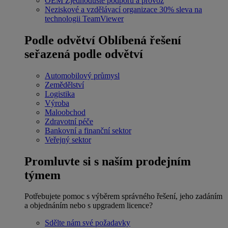
OEM
Zjednodušte podporu a provoz
Neziskové a vzdělávací organizace
30% sleva na
technologii TeamViewer
Podle odvětví
Oblíbená řešení
seřazená podle odvětví
Automobilový průmysl
Zemědělství
Logistika
Výroba
Maloobchod
Zdravotní péče
Bankovní a finanční sektor
Veřejný sektor
Promluvte si s naším prodejním
týmem
Potřebujete pomoc s výběrem správného řešení, jeho zadáním
a objednáním nebo s upgradem licence?
Sdělte nám své požadavky