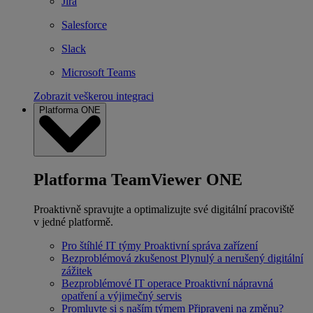
Jira
Salesforce
Slack
Microsoft Teams
Zobrazit veškerou integraci
Platforma ONE
Platforma TeamViewer ONE
Proaktivně spravujte a optimalizujte své digitální pracoviště
v jedné platformě.
Pro štíhlé IT týmy
Proaktivní správa zařízení
Bezproblémová zkušenost
Plynulý a nerušený digitální
zážitek
Bezproblémové IT operace
Proaktivní nápravná
opatření a výjimečný servis
Promluvte si s naším týmem
Připraveni na změnu?