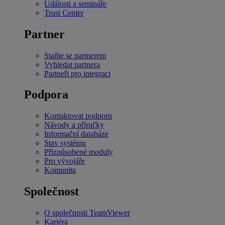
Události a semináře
Trust Center
Partner
Staňte se partnerem
Vyhledat partnera
Partneři pro integraci
Podpora
Kontaktovat podporu
Návody a příručky
Informační databáze
Stav systému
Přizpůsobené moduly
Pro vývojáře
Komunita
Společnost
O společnosti TeamViewer
Kariéra