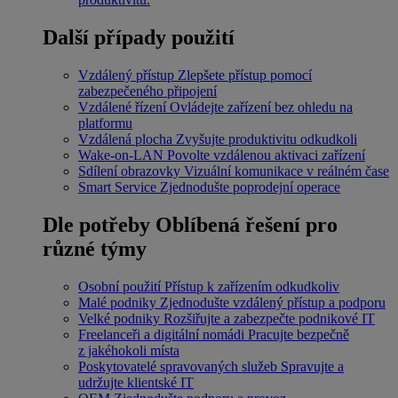
Další případy použití
Vzdálený přístup
Zlepšete přístup pomocí
zabezpečeného připojení
Vzdálené řízení
Ovládejte zařízení bez ohledu na
platformu
Vzdálená plocha
Zvyšujte produktivitu odkudkoli
Wake-on-LAN
Povolte vzdálenou aktivaci zařízení
Sdílení obrazovky
Vizuální komunikace v reálném čase
Smart Service
Zjednodušte poprodejní operace
Dle potřeby
Oblíbená řešení pro
různé týmy
Osobní použití
Přístup k zařízením odkudkoliv
Malé podniky
Zjednodušte vzdálený přístup a podporu
Velké podniky
Rozšiřujte a zabezpečte podnikové IT
Freelanceři a digitální nomádi
Pracujte bezpečně
z jakéhokoli místa
Poskytovatelé spravovaných služeb
Spravujte a
udržujte klientské IT