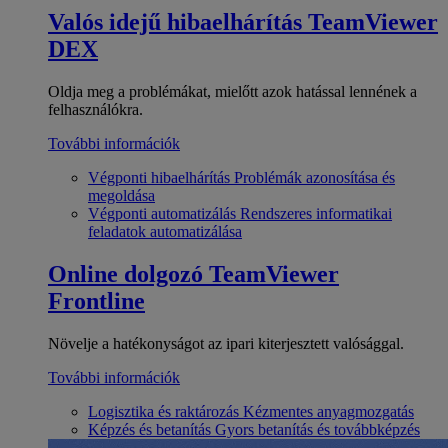
Valós idejű hibaelhárítás
TeamViewer
DEX
Oldja meg a problémákat, mielőtt azok hatással lennének a
felhasználókra.
További információk
Végponti hibaelhárítás
Problémák azonosítása és
megoldása
Végponti automatizálás
Rendszeres informatikai
feladatok automatizálása
Online dolgozó
TeamViewer
Frontline
Növelje a hatékonyságot az ipari kiterjesztett valósággal.
További információk
Logisztika és raktározás
Kézmentes anyagmozgatás
Képzés és betanítás
Gyors betanítás és továbbképzés