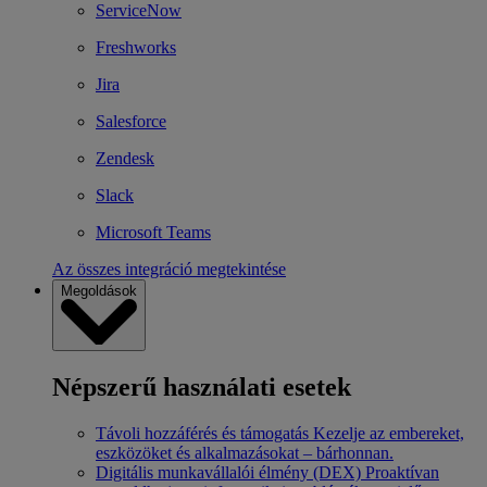
ServiceNow
Freshworks
Jira
Salesforce
Zendesk
Slack
Microsoft Teams
Az összes integráció megtekintése
Megoldások
Népszerű használati esetek
Távoli hozzáférés és támogatás
Kezelje az embereket,
eszközöket és alkalmazásokat – bárhonnan.
Digitális munkavállalói élmény (DEX)
Proaktívan