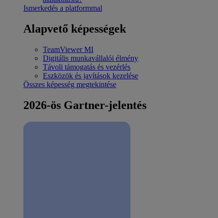
Ismerkedés a platformmal
Alapvető képességek
TeamViewer MI
Digitális munkavállalói élmény
Távoli támogatás és vezérlés
Eszközök és javítások kezelése
Összes képesség megtekintése
2026-ös Gartner-jelentés