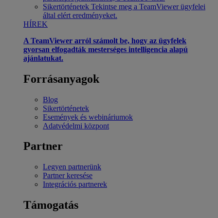
Sikertörténetek
Tekintse meg a TeamViewer ügyfelei
által elért eredményeket.
HÍREK
A TeamViewer arról számolt be, hogy az ügyfelek
gyorsan elfogadták mesterséges intelligencia alapú
ajánlatukat.
Forrásanyagok
Blog
Sikertörténetek
Események és webináriumok
Adatvédelmi központ
Partner
Legyen partnerünk
Partner keresése
Integrációs partnerek
Támogatás