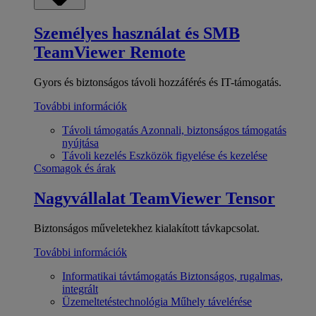
Személyes használat és SMB
TeamViewer Remote
Gyors és biztonságos távoli hozzáférés és IT-támogatás.
További információk
Távoli támogatás
Azonnali, biztonságos támogatás
nyújtása
Távoli kezelés
Eszközök figyelése és kezelése
Csomagok és árak
Nagyvállalat
TeamViewer Tensor
Biztonságos műveletekhez kialakított távkapcsolat.
További információk
Informatikai távtámogatás
Biztonságos, rugalmas,
integrált
Üzemeltetéstechnológia
Műhely távelérése