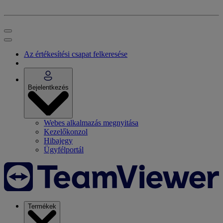
Az értékesítési csapat felkeresése
Bejelentkezés
Webes alkalmazás megnyitása
Kezelőkonzol
Hibajegy
Ügyfélportál
Termékek