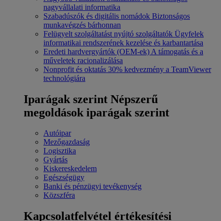
nagyvállalati informatika
Szabadúszók és digitális nomádok
Biztonságos
munkavégzés bárhonnan
Felügyelt szolgáltatást nyújtó szolgáltatók
Ügyfelek
informatikai rendszerének kezelése és karbantartása
Eredeti hardvergyártók (OEM-ek)
A támogatás és a
műveletek racionalizálása
Nonprofit és oktatás
30% kedvezmény a TeamViewer
technológiára
Iparágak szerint
Népszerű
megoldások iparágak szerint
Autóipar
Mezőgazdaság
Logisztika
Gyártás
Kiskereskedelem
Egészségügy
Banki és pénzügyi tevékenység
Közszféra
Kapcsolatfelvétel értékesítési