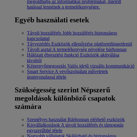
megoldhatja az informatikai problémákat, mielőtt
hatással lennének a termelékenységre.
Egyéb használati esetek
Távoli hozzáférés
Jobb hozzáférés biztonságos
kapcsolattal
Távvezérlés
Eszközök ellenőrzése platformfüggetlenül
Távoli asztal
A termelékenység növelése bárhonnan
Hálózati ébresztési funkció
Eszközök aktiválása
távolról
Képernyőmegosztás
Valós idejű vizuális kommunikáció
Smart Service
A vevőszolgálati műveletek
áramvonalassá tétele
Szükségesség szerint
Népszerű
megoldások különböző csapatok
számára
Személyes használat
Bárhonnan elérhető eszközök
Kisvállalkozások
A távoli hozzáférés és támogatás
egyszerűbbé tétele
Nagyobb vállalatok
Skálázható és biztonságos