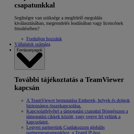
csapatunkkal
Segítségre van szüksége a megfelelő megoldás
kiválasztásában, megrendelés leadásában vagy licencének
frissítésében?
Forduljon hozzánk
Vállalatok számára
Forrásanyagok
További tájékoztatás a TeamViewer
kapcsán
A TeamViewer bemutatása
Emberek, helyek és dolgok
biztonságos összekapcsolása.
Kapcsolatfelvétel a támogatási csapattal
Böngésszen a
támogatási cikkek között, vagy vegye fel velünk a
kapcsolatot.
Legyen partnerünk
Csatlakozzon globális
partnerprogramunkhoz, a TeamUP-hoz.