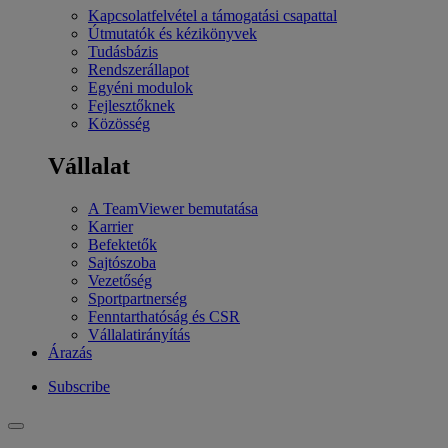
Kapcsolatfelvétel a támogatási csapattal
Útmutatók és kézikönyvek
Tudásbázis
Rendszerállapot
Egyéni modulok
Fejlesztőknek
Közösség
Vállalat
A TeamViewer bemutatása
Karrier
Befektetők
Sajtószoba
Vezetőség
Sportpartnerség
Fenntarthatóság és CSR
Vállalatirányítás
Árazás
Subscribe