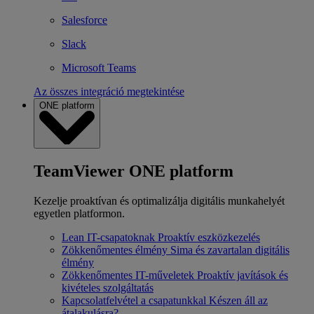
Salesforce
Slack
Microsoft Teams
Az összes integráció megtekintése
ONE platform
TeamViewer ONE platform
Kezelje proaktívan és optimalizálja digitális munkahelyét
egyetlen platformon.
Lean IT-csapatoknak
Proaktív eszközkezelés
Zökkenőmentes élmény
Sima és zavartalan digitális
élmény
Zökkenőmentes IT-műveletek
Proaktív javítások és
kivételes szolgáltatás
Kapcsolatfelvétel a csapatunkkal
Készen áll az
átalakulásra?