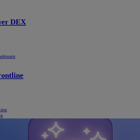
wer DEX
oplossen
ontline
king
ng