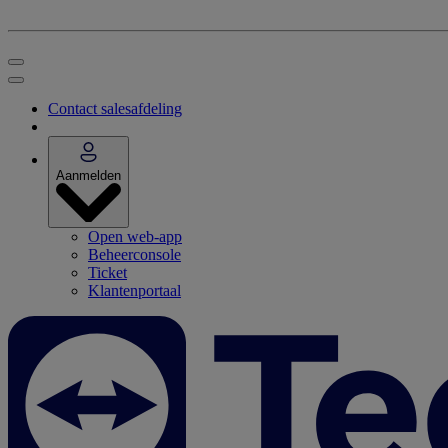
Contact salesafdeling
Aanmelden
Open web-app
Beheerconsole
Ticket
Klantenportaal