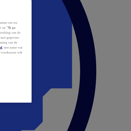
laatsen om uw
or op
"Ik ga
erwerking van de
d met gegevens
atsing van de
id
, met name wat
w voorkeuren wilt