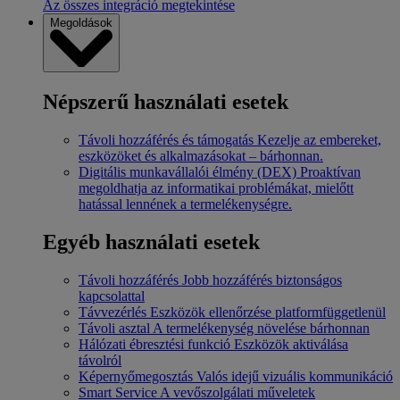
Az összes integráció megtekintése
Megoldások
Népszerű használati esetek
Távoli hozzáférés és támogatás
Kezelje az embereket,
eszközöket és alkalmazásokat – bárhonnan.
Digitális munkavállalói élmény (DEX)
Proaktívan
megoldhatja az informatikai problémákat, mielőtt
hatással lennének a termelékenységre.
Egyéb használati esetek
Távoli hozzáférés
Jobb hozzáférés biztonságos
kapcsolattal
Távvezérlés
Eszközök ellenőrzése platformfüggetlenül
Távoli asztal
A termelékenység növelése bárhonnan
Hálózati ébresztési funkció
Eszközök aktiválása
távolról
Képernyőmegosztás
Valós idejű vizuális kommunikáció
Smart Service
A vevőszolgálati műveletek