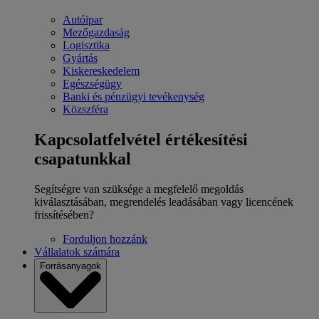
Autóipar
Mezőgazdaság
Logisztika
Gyártás
Kiskereskedelem
Egészségügy
Banki és pénzügyi tevékenység
Közszféra
Kapcsolatfelvétel értékesítési
csapatunkkal
Segítségre van szüksége a megfelelő megoldás
kiválasztásában, megrendelés leadásában vagy licencének
frissítésében?
Forduljon hozzánk
Vállalatok számára
Forrásanyagok