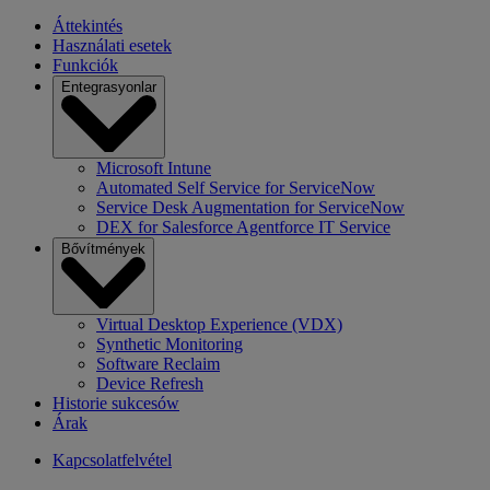
Áttekintés
Használati esetek
Funkciók
Entegrasyonlar
Microsoft Intune
Automated Self Service for ServiceNow
Service Desk Augmentation for ServiceNow
DEX for Salesforce Agentforce IT Service
Bővítmények
Virtual Desktop Experience (VDX)
Synthetic Monitoring
Software Reclaim
Device Refresh
Historie sukcesów
Árak
Kapcsolatfelvétel