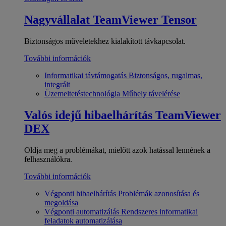
Nagyvállalat
TeamViewer Tensor
Biztonságos műveletekhez kialakított távkapcsolat.
További információk
Informatikai távtámogatás
Biztonságos, rugalmas,
integrált
Üzemeltetéstechnológia
Műhely távelérése
Valós idejű hibaelhárítás
TeamViewer
DEX
Oldja meg a problémákat, mielőtt azok hatással lennének a
felhasználókra.
További információk
Végponti hibaelhárítás
Problémák azonosítása és
megoldása
Végponti automatizálás
Rendszeres informatikai
feladatok automatizálása