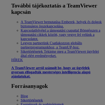
További tájékoztatás a TeamViewer
kapcsán
A TeamViewer bemutatása
Emberek, helyek és dolgok
biztonságos összekapcsolása.
Kapcsolatfelvétel a támogatási csapattal
Böngésszen a
támogatási cikkek között, vagy vegye fel velünk a
kapcsolatot.
Legyen partnerünk
Csatlakozzon globális
partnerprogramunkhoz, a TeamUP-hoz.
Sikertörténetek
Tekintse meg a TeamViewer ügyfelei
által elért eredményeket.
HÍREK
A TeamViewer arról számolt be, hogy az ügyfelek
gyorsan elfogadták mesterséges intelligencia alapú
ajánlatukat.
Forrásanyagok
Blog
Sikertörténetek
Események és webináriumok