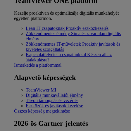
TeamViewer ONE platform
Kezelje proaktívan és optimalizálja digitális munkahelyét
egyetlen platformon.
Lean IT-csapatoknak
Proaktív eszközkezelés
Zökkenőmentes élmény
Sima és zavartalan digitális
élmény
Zökkenőmentes IT-műveletek
Proaktív javítások és
kivételes szolgáltatás
Kapcsolatfelvétel a csapatunkkal
Készen áll az
átalakulásra?
Ismerkedés a platformmal
Alapvető képességek
TeamViewer MI
Digitális munkavállalói élmény
Távoli támogatás és vezérlés
Eszközök és javítások kezelése
Összes képesség megtekintése
2026-ös Gartner-jelentés