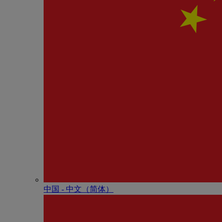
中国 - 中⽂（简体）