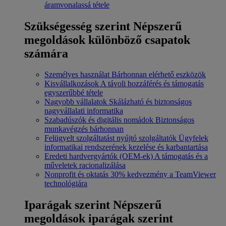
áramvonalassá tétele
Szükségesség szerint
Népszerű
megoldások különböző csapatok
számára
Személyes használat
Bárhonnan elérhető eszközök
Kisvállalkozások
A távoli hozzáférés és támogatás
egyszerűbbé tétele
Nagyobb vállalatok
Skálázható és biztonságos
nagyvállalati informatika
Szabadúszók és digitális nomádok
Biztonságos
munkavégzés bárhonnan
Felügyelt szolgáltatást nyújtó szolgáltatók
Ügyfelek
informatikai rendszerének kezelése és karbantartása
Eredeti hardvergyártók (OEM-ek)
A támogatás és a
műveletek racionalizálása
Nonprofit és oktatás
30% kedvezmény a TeamViewer
technológiára
Iparágak szerint
Népszerű
megoldások iparágak szerint