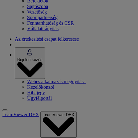
Befektetők
Sajtószoba
Vezetőség
Sportpartnerség
Fenntarthatóság és CSR
Vállalatirányítás
Az értékesítési csapat felkeresése
Bejelentkezés
Webes alkalmazás megnyitása
Kezelőkonzol
Hibajegy
Ügyfélportál
TeamViewer DEX
TeamViewer DEX