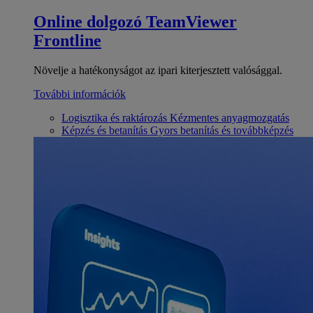
Online dolgozó
TeamViewer
Frontline
Növelje a hatékonyságot az ipari kiterjesztett valósággal.
További információk
Logisztika és raktározás
Kézmentes anyagmozgatás
Képzés és betanítás
Gyors betanítás és továbbképzés