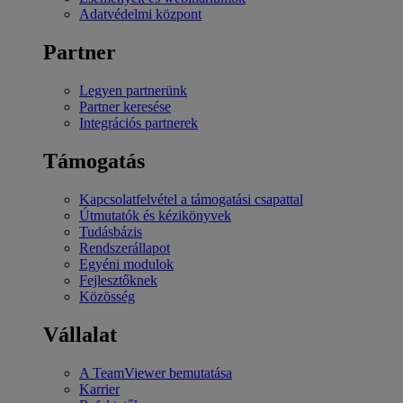
Adatvédelmi központ
Partner
Legyen partnerünk
Partner keresése
Integrációs partnerek
Támogatás
Kapcsolatfelvétel a támogatási csapattal
Útmutatók és kézikönyvek
Tudásbázis
Rendszerállapot
Egyéni modulok
Fejlesztőknek
Közösség
Vállalat
A TeamViewer bemutatása
Karrier